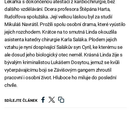
Lékařka s dokončenou atestací z kardiochirurgie, bez
dalšího vzdělávání. Dcera profesora Štěpána Harta,
Rudolfova spolužáka. Její velkou láskou byl za studií
Mikuláš Navrátil. Prožili spolu osobní drama, které vyústilo
jejich rozchodem. Krátce na to smutná Linda okouzlila
asistenta katedry chirurgie Karla Saláka. Plodem jejich
vztahu je nyní dospívající Salákův syn Cyril, ke kterému se
ale dosud jeho biologický otec neměl. Krásná Linda žije s
bývalým kriminalistou Lukášem Dosytou, jemuž se kvůli
vyčerpávajícímu boji se Závišovým gangem zhroutil
pracovní i osobní život. Hluboce ho miluje do poslední
chvíle.
SDÍLEJTE ČLÁNEK