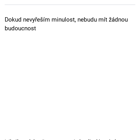
Cool Esport
Dokud nevyřeším minulost, nebudu mít žádnou
Pořady
budoucnost
TV Program
Sledujte prima+
Přihlášení
Sledujte nás