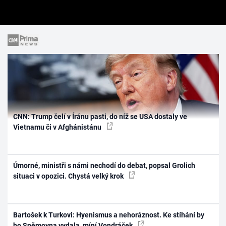
CNN: Trump čelí v Íránu pasti, do níž se USA dostaly ve
Vietnamu či v Afghánistánu
Úmorné, ministři s námi nechodí do debat, popsal Grolich
situaci v opozici. Chystá velký krok
Bartošek k Turkovi: Hyenismus a nehoráznost. Ke stíhání by
ho Sněmovna vydala, míní Vondráček