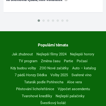
Populární témata
Jak zhubnout
Nejlepší filmy 2024
Nejlepší horory
TV program
Změna času
Partie
Počasí
Kdy budou volby
ZOO Nové začátky
Auto – katalog
7 pádů Honzy Dědka
Volby 2025
Svařené víno
Tatarák podle Pohlreicha
Aloe vera
Pěstování lichořeřišnice
Výpočet ascendentu
Tvarohové knedlíky
Nejlepší palačinky
Švestkový koláč