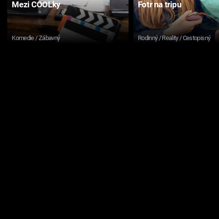
Mezi COOLky
Fotr na tripu
Komedie / Zábavný
Rodinný / Reality / Cestopisný