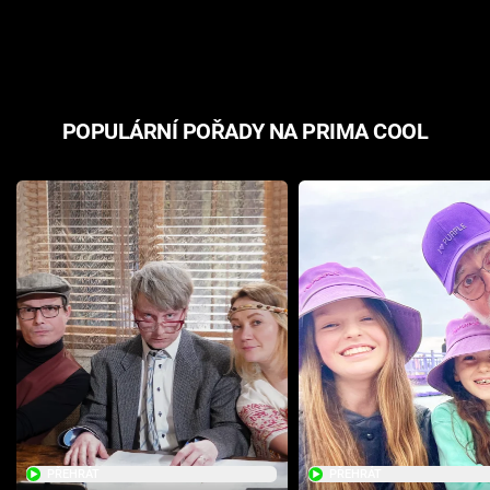
odpovědí
hororovou n
POPULÁRNÍ POŘADY NA PRIMA COOL
PŘEHRÁT
PŘEHRÁT