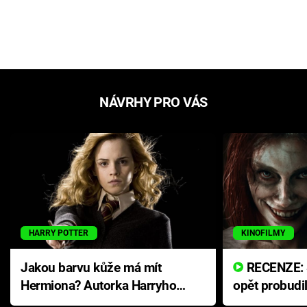
NÁVRHY PRO VÁS
HARRY POTTER
KINOFILMY
Jakou barvu kůže má mít
RECENZE: Smrtelné zlo se
Hermiona? Autorka Harryho
opět probudi
Pottera přišla s ráznou
přichází s n