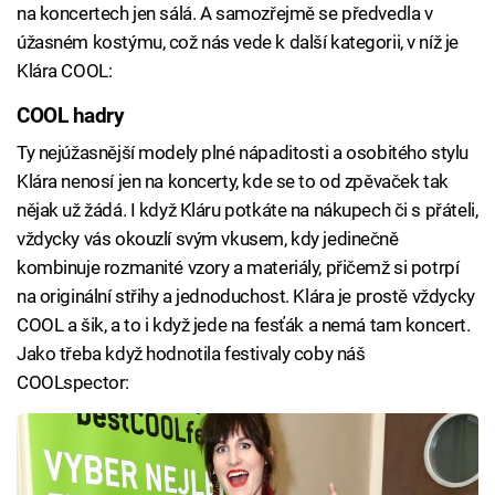
na koncertech jen sálá. A samozřejmě se předvedla v
úžasném kostýmu, což nás vede k další kategorii, v níž je
Klára COOL:
COOL hadry
Ty nejúžasnější modely plné nápaditosti a osobitého stylu
Klára nenosí jen na koncerty, kde se to od zpěvaček tak
nějak už žádá. I když Kláru potkáte na nákupech či s přáteli,
vždycky vás okouzlí svým vkusem, kdy jedinečně
kombinuje rozmanité vzory a materiály, přičemž si potrpí
na originální střihy a jednoduchost. Klára je prostě vždycky
COOL a šik, a to i když jede na fesťák a nemá tam koncert.
Jako třeba když hodnotila festivaly coby náš
COOLspector: