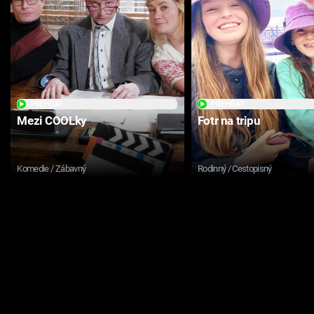
PŘEHRÁT
PŘEHRÁT
Mezi COOLky
Fotr na tripu
Komedie / Zábavný
Rodinný / Cestopisný