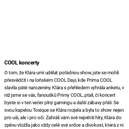
COOL koncerty
O tom, že Klára umí udělat pořádnou show, jste se mohli
přesvědčit i na loňském COOL Dayi, kde Prima COOL
slavila páté narozeniny. Klára s přehledem vyhrála anketu, v
níž jsme se vás, fanoušků Primy COOL, ptali, čí koncert
byste si v ten večer plný gamingu a další zábavy přáli. Se
svou kapelou Toxique se Klára rozjela a byla to show nejen
pro uši, ale i pro oči. Zahráli vám své největší hity, Klára do
zpěvu vložila jako vždy celé své srdce a divokost, která z ní