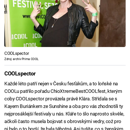
COOLspector
Zdroj: archiv Prima COOL
COOLspector
Každé léto patří nejen v Česku fesťákům, a to loňské na
COOLu patřilo pořadu ChioXtremeBestCOOLfest, kterým
coby COOLspector provázela právě Klára. Střídala se s
Kayem Buriánkem ze Sunshine a oba pro vás zhodnotili ty
nejprosáklejší festivaly u nás. Kláře to šlo naprosto skvěle,
ačkoli často musela bojovat s obrovskými vedry, což pro
ni bylo o to horší, že byla těhotná. Asi tušíte, co s ženským