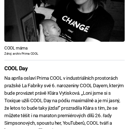
COOL máma
Zdroj: archiv Prima COOL
COOL Day
Na apríla oslaví Prima COOL v industriálních prostorách
pražské La Fabriky své 6. narozeniny COOL Dayem, kterým
bude provázet právě Klára Vytisková. „Loni jsme si s
Toxique užili COOL Day na pódiu maximálně a je mi jasný,
že letos to bude taky jízda!“ prozradila Klára s tím, že se
můžete těšit i na maraton premiérových dílů 26. řady
Simpsonových, spoustu her, YouTuberů, COOL tváří a