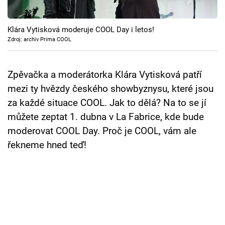
Cool Esport
Klára Vytisková moderuje COOL Day i letos!
Pořady
Zdroj: archiv Prima COOL
TV Program
Zpěvačka a moderátorka Klára Vytisková patří
Sledujte prima+
mezi ty hvězdy českého showbyznysu, které jsou
za každé situace COOL. Jak to dělá? Na to se jí
Přihlášení
můžete zeptat 1. dubna v La Fabrice, kde bude
moderovat COOL Day. Proč je COOL, vám ale
řekneme hned teď!
Sledujte nás