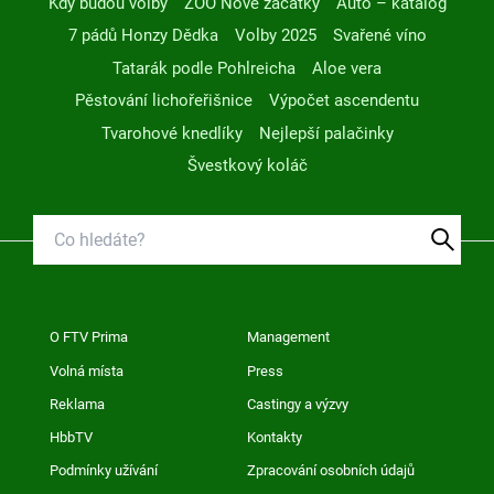
Kdy budou volby
ZOO Nové začátky
Auto – katalog
7 pádů Honzy Dědka
Volby 2025
Svařené víno
Tatarák podle Pohlreicha
Aloe vera
Pěstování lichořeřišnice
Výpočet ascendentu
Tvarohové knedlíky
Nejlepší palačinky
Švestkový koláč
O FTV Prima
Management
Volná místa
Press
Reklama
Castingy a výzvy
HbbTV
Kontakty
Podmínky užívání
Zpracování osobních údajů