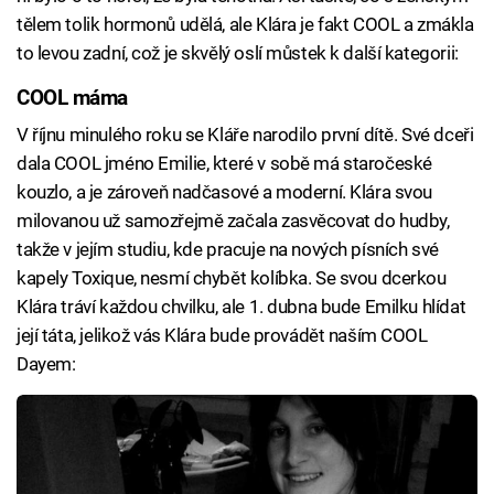
tělem tolik hormonů udělá, ale Klára je fakt COOL a zmákla
to levou zadní, což je skvělý oslí můstek k další kategorii:
COOL máma
V říjnu minulého roku se Kláře narodilo první dítě. Své dceři
dala COOL jméno Emilie, které v sobě má staročeské
kouzlo, a je zároveň nadčasové a moderní. Klára svou
milovanou už samozřejmě začala zasvěcovat do hudby,
takže v jejím studiu, kde pracuje na nových písních své
kapely Toxique, nesmí chybět kolíbka. Se svou dcerkou
Klára tráví každou chvilku, ale 1. dubna bude Emilku hlídat
její táta, jelikož vás Klára bude provádět naším COOL
Dayem: