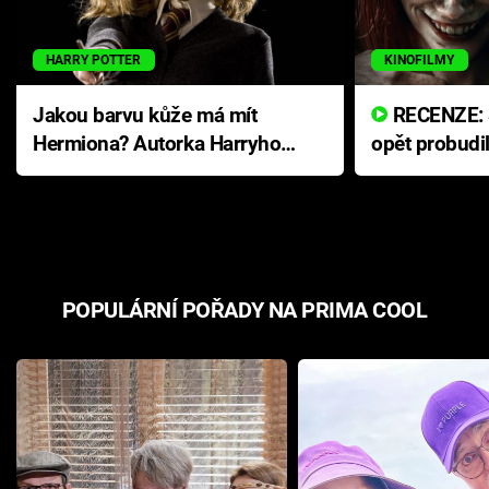
HARRY POTTER
KINOFILMY
Jakou barvu kůže má mít
RECENZE: Smrtelné zlo se
Hermiona? Autorka Harryho
opět probudi
Pottera přišla s ráznou
přichází s n
odpovědí
hororovou n
POPULÁRNÍ POŘADY NA PRIMA COOL