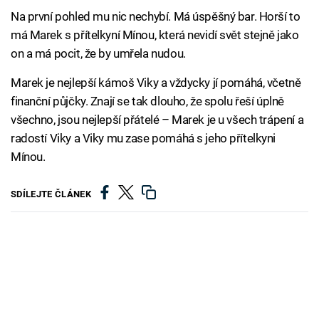
Na první pohled mu nic nechybí. Má úspěšný bar. Horší to
má Marek s přítelkyní Mínou, která nevidí svět stejně jako
on a má pocit, že by umřela nudou.
Marek je nejlepší kámoš Viky a vždycky jí pomáhá, včetně
finanční půjčky. Znají se tak dlouho, že spolu řeší úplně
všechno, jsou nejlepší přátelé – Marek je u všech trápení a
radostí Viky a Viky mu zase pomáhá s jeho přítelkyni
Mínou.
SDÍLEJTE ČLÁNEK