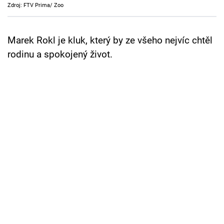
Zdroj: FTV Prima/ Zoo
Cool Esport
Pořady
Marek Rokl je kluk, který by ze všeho nejvíc chtěl
rodinu a spokojený život.
TV Program
Sledujte prima+
Přihlášení
Sledujte nás