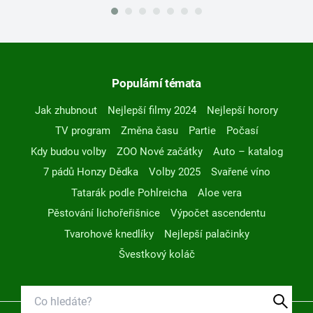
Populární témata
Jak zhubnout
Nejlepší filmy 2024
Nejlepší horory
TV program
Změna času
Partie
Počasí
Kdy budou volby
ZOO Nové začátky
Auto – katalog
7 pádů Honzy Dědka
Volby 2025
Svařené víno
Tatarák podle Pohlreicha
Aloe vera
Pěstování lichořeřišnice
Výpočet ascendentu
Tvarohové knedlíky
Nejlepší palačinky
Švestkový koláč