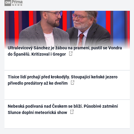
Ultralevicový Sánchez je žábou na prameni, pustil se Vondra
do Španělů. Kritizoval i Gregor
Tisíce lidí prchají před krokodýly. Stoupající keňské jezero
přivedlo predátory až ke dveřím
Nebeská podívaná nad Českem se blíží. Působivé zatmění
Slunce doplní meteorická show