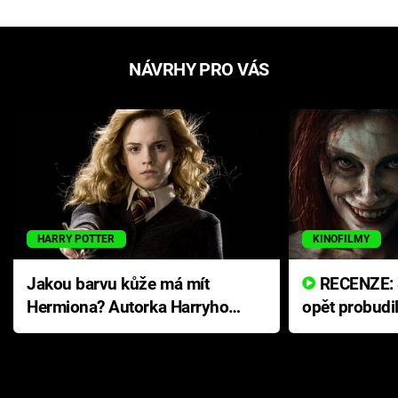
NÁVRHY PRO VÁS
HARRY POTTER
KINOFILMY
Jakou barvu kůže má mít
RECENZE: Smrtelné zlo se
Hermiona? Autorka Harryho
opět probudi
Pottera přišla s ráznou
přichází s n
odpovědí
hororovou n