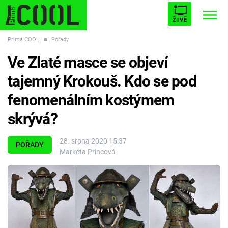
ŽIVĚ
Prima COOL
■
Pořady
STARHOUSE
BUFFY, PŘEMOŽITELKA UPÍRŮ
Trendy:
Ve Zlaté masce se objeví
ESCAPE
PLNEJ KOTEL
AVENGERS 5
tajemný Krokouš. Kdo se pod
fenomenálním kostýmem
skrývá?
Témata
28. srpna 2020 15:37
POŘADY
Markéta Princová
Filmy
Seriály
Hry