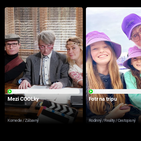
PŘEHRÁT
PŘEHRÁT
Mezi COOLky
Fotr na tripu
Komedie / Zábavný
Rodinný / Reality / Cestopisný