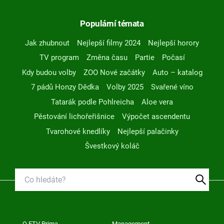
Populární témata
Jak zhubnout
Nejlepší filmy 2024
Nejlepší horory
TV program
Změna času
Partie
Počasí
Kdy budou volby
ZOO Nové začátky
Auto – katalog
7 pádů Honzy Dědka
Volby 2025
Svařené víno
Tatarák podle Pohlreicha
Aloe vera
Pěstování lichořeřišnice
Výpočet ascendentu
Tvarohové knedlíky
Nejlepší palačinky
Švestkový koláč
O FTV Prima
Management