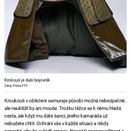
Krokouš je duší bojovník.
Zdroj: Prima FTV
Kroukouš v oblečení samuraje působí možná nebezpečně,
ale neublížil by ani mouše. Trošku těžce se k němu hledá
cesta, ale když mu dáte šanci, jiného kamaráda už
nebudete chtít. Ochrání vás v každé situaci a nikdy
nenechá, aby ho ovládli emoce. Nesnáší nespravedlnost a