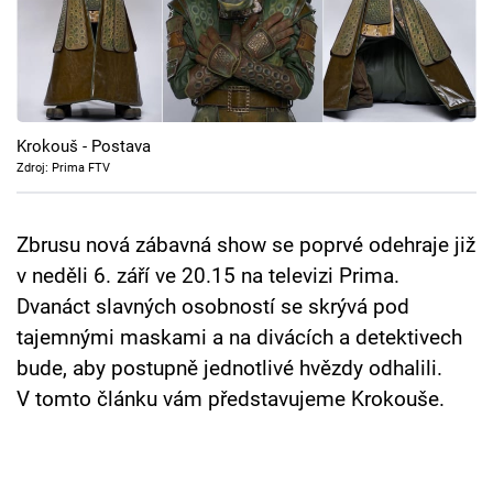
Cool Esport
Pořady
TV Program
Krokouš - Postava
Zdroj: Prima FTV
Sledujte prima+
Zbrusu nová zábavná show se poprvé odehraje již
Přihlášení
v neděli 6. září ve 20.15 na televizi Prima.
Dvanáct slavných osobností se skrývá pod
Sledujte nás
tajemnými maskami a na divácích a detektivech
bude, aby postupně jednotlivé hvězdy odhalili.
V tomto článku vám představujeme Krokouše.