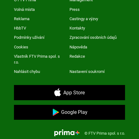
Volná místa
Press
Reklama
Castingy a výzvy
HbbTV
Kontakty
Podmínky užívání
Zpracování osobních údajů
Cookies
Nápověda
Vlastník FTV Prima spol. s
Redakce
r.o.
Nahlásit chybu
Nastavení soukromí
App Store
Google Play
© FTV Prima spol. s r.o.