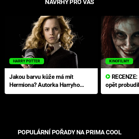
NÁVRHY PRO VÁS
HARRY POTTER
KINOFILMY
Jakou barvu kůže má mít
RECENZE: Smrtelné zlo se
Hermiona? Autorka Harryho
opět probudi
Pottera přišla s ráznou
přichází s n
odpovědí
hororovou n
POPULÁRNÍ POŘADY NA PRIMA COOL