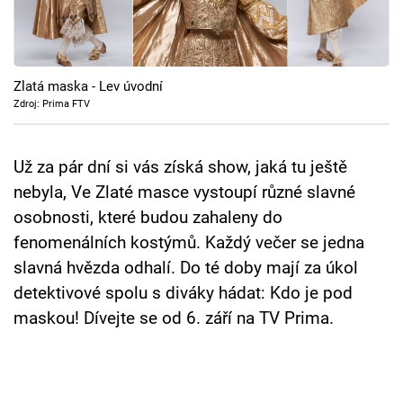
Cool Esport
Pořady
Zlatá maska - Lev úvodní
TV Program
Zdroj: Prima FTV
Sledujte prima+
Už za pár dní si vás získá show, jaká tu ještě
nebyla, Ve Zlaté masce vystoupí různé slavné
Přihlášení
osobnosti, které budou zahaleny do
fenomenálních kostýmů. Každý večer se jedna
slavná hvězda odhalí. Do té doby mají za úkol
Sledujte nás
detektivové spolu s diváky hádat: Kdo je pod
maskou! Dívejte se od 6. září na TV Prima.