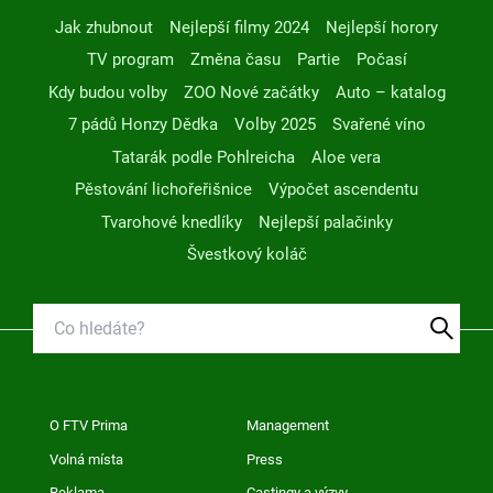
Jak zhubnout
Nejlepší filmy 2024
Nejlepší horory
TV program
Změna času
Partie
Počasí
Kdy budou volby
ZOO Nové začátky
Auto – katalog
7 pádů Honzy Dědka
Volby 2025
Svařené víno
Tatarák podle Pohlreicha
Aloe vera
Pěstování lichořeřišnice
Výpočet ascendentu
Tvarohové knedlíky
Nejlepší palačinky
Švestkový koláč
O FTV Prima
Management
Volná místa
Press
Reklama
Castingy a výzvy