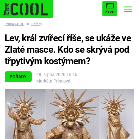
ŽIVĚ
Prima COOL
■
Pořady
STARHOUSE
BUFFY, PŘEMOŽITELKA UPÍRŮ
Trendy:
Lev, král zvířecí říše, se ukáže ve
ESCAPE
PLNEJ KOTEL
AVENGERS 5
Zlaté masce. Kdo se skrývá pod
třpytivým kostýmem?
28. srpna 2020 16:46
POŘADY
Markéta Princová
Témata
Filmy
Seriály
Hry