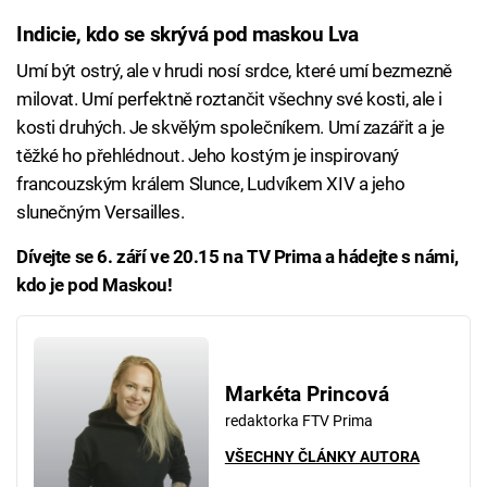
Indicie, kdo se skrývá pod maskou Lva
Umí být ostrý, ale v hrudi nosí srdce, které umí bezmezně
milovat. Umí perfektně roztančit všechny své kosti, ale i
kosti druhých. Je skvělým společníkem. Umí zazářit a je
těžké ho přehlédnout. Jeho kostým je inspirovaný
francouzským králem Slunce, Ludvíkem XIV a jeho
slunečným Versailles.
Dívejte se 6. září ve 20.15 na TV Prima a hádejte s námi,
kdo je pod Maskou!
Markéta Princová
redaktorka FTV Prima
VŠECHNY ČLÁNKY AUTORA