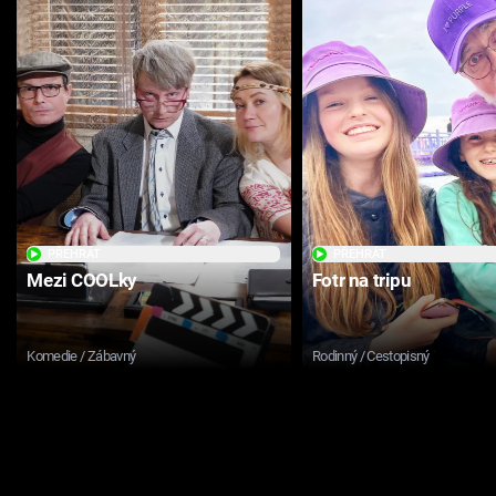
PŘEHRÁT
PŘEHRÁT
Mezi COOLky
Fotr na tripu
Komedie / Zábavný
Rodinný / Cestopisný