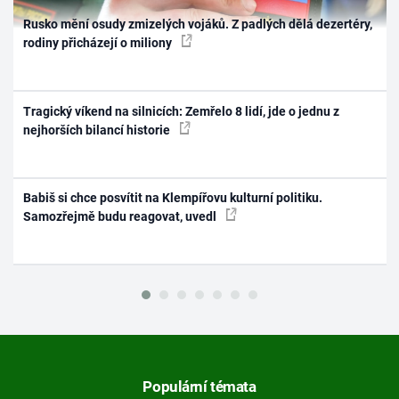
Rusko mění osudy zmizelých vojáků. Z padlých dělá dezertéry,
rodiny přicházejí o miliony
Tragický víkend na silnicích: Zemřelo 8 lidí, jde o jednu z
nejhorších bilancí historie
Babiš si chce posvítit na Klempířovu kulturní politiku.
Samozřejmě budu reagovat, uvedl
Populární témata