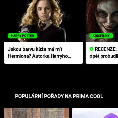
HARRY POTTER
KINOFILMY
Jakou barvu kůže má mít
RECENZE: Smrtelné zlo se
Hermiona? Autorka Harryho
opět probudi
Pottera přišla s ráznou
přichází s n
odpovědí
hororovou n
POPULÁRNÍ POŘADY NA PRIMA COOL