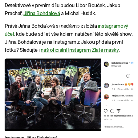
Detektivové v prvním dílu budou Libor Bouček, Jakub
Prachař,
Jiřina Bohdalová
a Michal Hudák.
Právě Jiřina Bohdalová si nedávno založila
instagramový
Failed to fetch
účet
, kde bude sdílet vše kolem natáčení této skvělé show.
Jiřina Bohdalová je na Instagramu: Jakou přidala první
fotku? Sledujte i
náš oficiální Instagram Zlaté masky
.
Instagram Jiřiny Bohdalové