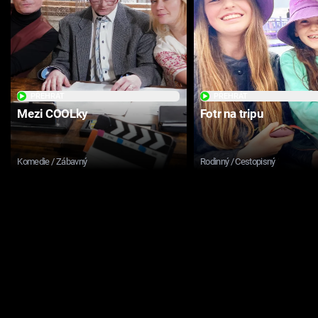
PŘEHRÁT
PŘEHRÁT
Mezi COOLky
Fotr na tripu
Komedie / Zábavný
Rodinný / Cestopisný