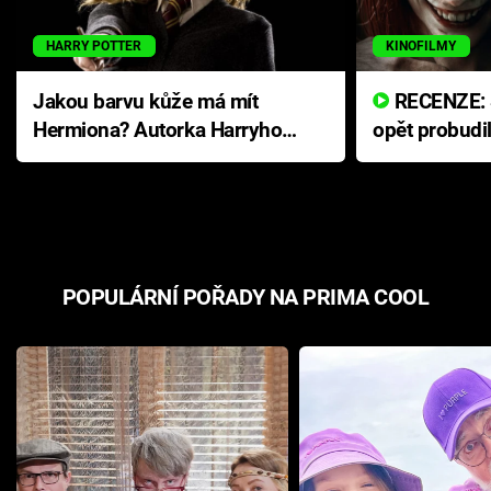
HARRY POTTER
KINOFILMY
Jakou barvu kůže má mít
RECENZE: Smrtelné zlo se
Hermiona? Autorka Harryho
opět probudi
Pottera přišla s ráznou
přichází s n
odpovědí
hororovou n
POPULÁRNÍ POŘADY NA PRIMA COOL