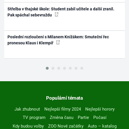
Střelba v thajské škole: Student zabil učitele a další zranil.
Pak spáchal sebevraždu
Poslední rozloučení s Milanem Knížákem: Smuteční řec
pronesou Klaus i Klempíř
Populární témata
Jak zhubnout
Nejlepší filmy 2024
Nejlepší horory
TV program
Změna času
Partie
Počasí
Kdy budou volby
ZOO Nové začátky
Auto – katalog