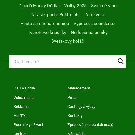
7 pádů Honzy Dědka
Volby 2025
Svařené víno
Tatarák podle Pohlreicha
Aloe vera
Pěstování lichořeřišnice
Výpočet ascendentu
Tvarohové knedlíky
Nejlepší palačinky
Švestkový koláč
O FTV Prima
Management
Volná místa
Press
Reklama
Castingy a výzvy
HbbTV
Kontakty
Podmínky užívání
Zpracování osobních údajů
Cookies
Nápověda