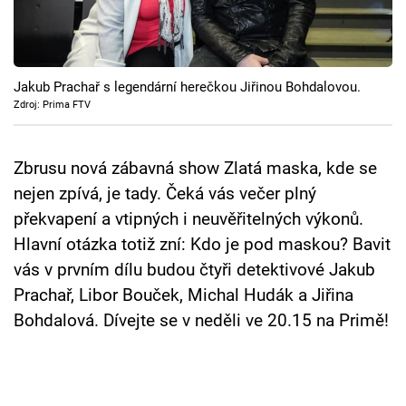
Cool Esport
Pořady
Jakub Prachař s legendární herečkou Jiřinou Bohdalovou.
TV Program
Zdroj: Prima FTV
Sledujte prima+
Zbrusu nová zábavná show Zlatá maska, kde se
nejen zpívá, je tady. Čeká vás večer plný
Přihlášení
překvapení a vtipných i neuvěřitelných výkonů.
Hlavní otázka totiž zní: Kdo je pod maskou? Bavit
vás v prvním dílu budou čtyři detektivové Jakub
Sledujte nás
Prachař, Libor Bouček, Michal Hudák a Jiřina
Bohdalová. Dívejte se v neděli ve 20.15 na Primě!