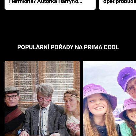
Hermiona? Autorka Harryho
opět probudi
Pottera přišla s ráznou
přichází s n
odpovědí
hororovou n
POPULÁRNÍ POŘADY NA PRIMA COOL