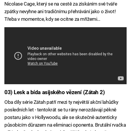
Nicolase Cage, který se na cestě za získáním své tváře
zpátky nevyhne ani tradičnímu přehrávání jako o život!
Třeba v momentce, kdy se ocitne za mřížemi…
03) Lesk a bída asijského vězení (Zátah 2)
Oba díly série Zátah patří mezi ty největší akční lahůdky
posledních let - tentokrát se tu rány nerozdávají pěkně
postaru jako v Hollywoodu, ale se skutečně autenticky
působícím důrazem na eliminaci oponenta. Brutální rvačka