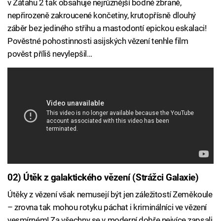
v Zátahu 2 tak obsahuje nejrůznější bodné zbraně,
nepřirozeně zakroucené končetiny, krutopřísně dlouhý
záběr bez jediného střihu a mastodontí epickou eskalaci!
Pověstné pohostinnosti asijských vězení tenhle film
pověst příliš nevylepšil…
02) Útěk z galaktického vězení (Strážci Galaxie)
Útěky z vězení však nemusejí být jen záležitostí Zeměkoule
– zrovna tak mohou rotyku páchat i kriminálníci ve vězení
vesmírném! Za všechny se v moderní dobře nejvíce zapsali