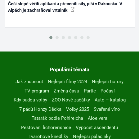
Češi slepě věřili aplikaci a přecenili síly, píší v Rakousku. V
Alpách je zachraňoval vrtulník
Populární témata
Jak zhubnout
Nejlepší filmy 2024
Nejlepší horory
TV program
Změna času
Partie
Počasí
Kdy budou volby
ZOO Nové začátky
Auto – katalog
7 pádů Honzy Dědka
Volby 2025
Svařené víno
Tatarák podle Pohlreicha
Aloe vera
Pěstování lichořeřišnice
Výpočet ascendentu
Tvarohové knedlíky
Nejlepší palačinky