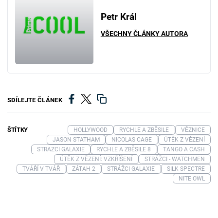
Petr Král
VŠECHNY ČLÁNKY AUTORA
SDÍLEJTE ČLÁNEK
ŠTÍTKY
HOLLYWOOD
RYCHLE A ZBĚSILE
VĚZNICE
JASON STATHAM
NICOLAS CAGE
ÚTĚK Z VĚZENÍ
STRAZCI GALAXIE
RYCHLE A ZBĚSILE 8
TANGO A CASH
ÚTĚK Z VĚZENÍ: VZKŘÍŠENÍ
STRÁŽCI - WATCHMEN
TVÁŘÍ V TVÁŘ
ZÁTAH 2
STRÁŽCI GALAXIE
SILK SPECTRE
NITE OWL