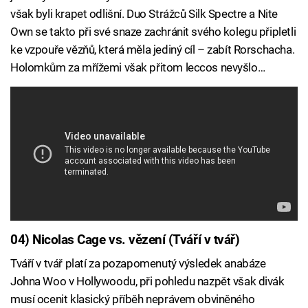
však byli krapet odlišní. Duo Strážců Silk Spectre a Nite
Own se takto při své snaze zachránit svého kolegu připletli
ke vzpouře vězňů, která měla jediný cíl – zabít Rorschacha.
Holomkům za mřížemi však přitom leccos nevyšlo…
04) Nicolas Cage vs. vězení (Tváří v tvář)
Tváří v tvář platí za pozapomenutý výsledek anabáze
Johna Woo v Hollywoodu, při pohledu nazpět však divák
musí ocenit klasický příběh neprávem obviněného