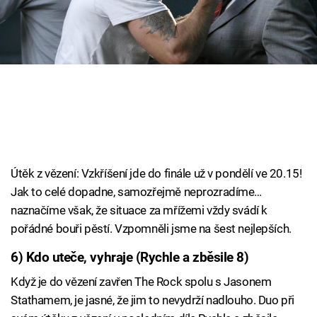
Cool Esport
Pořady
TV Program
Sledujte prima+
Přihlášení
Útěk z vězení: Vzkříšení jde do finále už v pondělí ve 20.15!
Jak to celé dopadne, samozřejmě neprozradíme…
naznačíme však, že situace za mřížemi vždy svádí k
Sledujte nás
pořádné bouři pěstí. Vzpomněli jsme na šest nejlepších.
6) Kdo uteče, vyhraje (Rychle a zběsile 8)
Když je do vězení zavřen The Rock spolu s Jasonem
Stathamem, je jasné, že jim to nevydrží nadlouho. Duo při