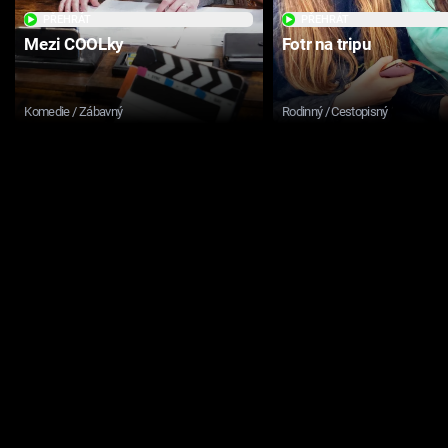
PŘEHRÁT
PŘEHRÁT
Mezi COOLky
Fotr na tripu
Komedie / Zábavný
Rodinný / Cestopisný