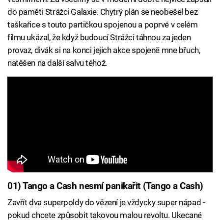
do paměti Strážci Galaxie. Chytrý plán se neobešel bez
taškařice s touto partičkou spojenou a poprvé v celém
filmu ukázal, že když budoucí Strážci táhnou za jeden
provaz, divák si na konci jejich akce spojeně mne břuch,
natěšen na další salvu téhož.
01) Tango a Cash nesmí panikařit (Tango a Cash)
Zavřít dva superpoldy do vězení je vždycky super nápad -
pokud chcete způsobit takovou malou revoltu. Ukecané