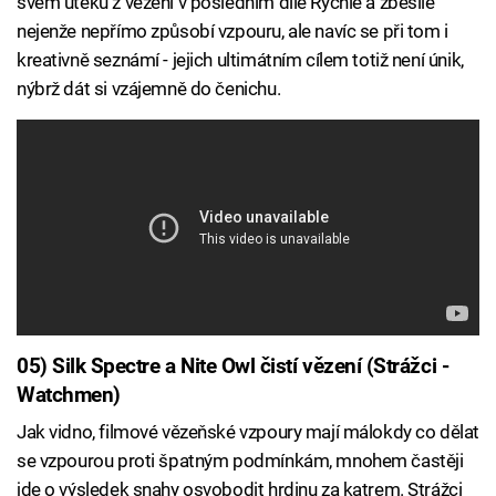
svém útěku z vězení v posledním díle Rychle a zběsile
nejenže nepřímo způsobí vzpouru, ale navíc se při tom i
kreativně seznámí - jejich ultimátním cílem totiž není únik,
nýbrž dát si vzájemně do čenichu.
05) Silk Spectre a Nite Owl čistí vězení (Strážci -
Watchmen)
Jak vidno, filmové vězeňské vzpoury mají málokdy co dělat
se vzpourou proti špatným podmínkám, mnohem častěji
jde o výsledek snahy osvobodit hrdinu za katrem. Strážci