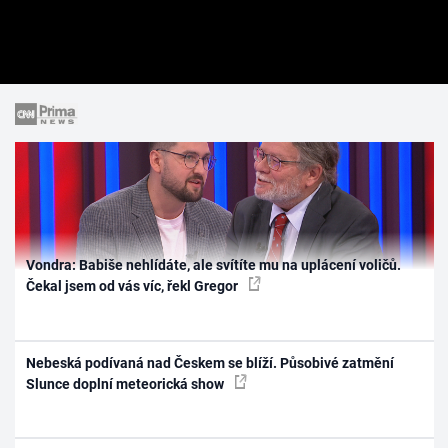
Vondra: Babiše nehlídáte, ale svítíte mu na uplácení voličů.
Čekal jsem od vás víc, řekl Gregor
Nebeská podívaná nad Českem se blíží. Působivé zatmění
Slunce doplní meteorická show