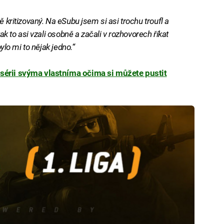
ě kritizovaný. Na eSubu jsem si asi trochu troufl a
tak to asi vzali osobně a začali v rozhovorech říkat
bylo mi to nějak jedno.“
 sérii svýma vlastníma očima si můžete pustit