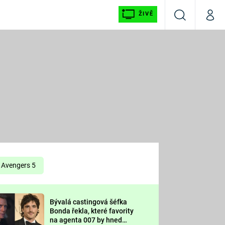
ŽIVĚ
Vyhledávání
Můj p
Prima+
É
CNN Prima NEWS
E
Prima FRESH
ŠÍ
Prima LIVING
E
Prima Ženy
Avengers 5
Prima LAJK
Bývalá castingová šéfka
OOL
Bonda řekla, které favority
Sledujte nás
na agenta 007 by hned