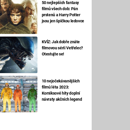
50 nejlepších fantasy
filmů všech dob: Pán
prstenů a Harry Potter
jsou jen špičkou ledovce
KVÍZ: Jak dobře znáte
filmovou sérii Vetřelec?
Otestujte se!
10 nejočekávanějších
filmů léta 2023:
Komiksové hity doplní
návraty akčních legend