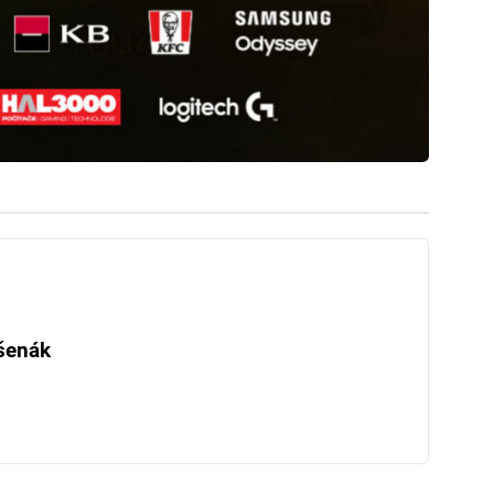
šenák