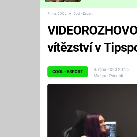
Které děsivé pecky vám
nejvíc zvednou tep?
Prima COOL
■
Cool - Esport
VIDEOROZHOVOR
vítězství v Tipsp
8. října 2020 20:16
COOL - ESPORT
Michael Pšenák