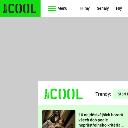
Menu
Filmy
Seriály
Hry
Seriály
Filmy
SIMPSONOVI
STAR WARS
HVĚZDNÁ
AVENGERS
BRÁNA
RYCHLE A
TEORIE
ZBĚSILE 10
Trendy:
VELKÉHO
Star
PREDÁTOR
TŘESKU
10 nejděsivějších hororů
FUTURAMA
všech dob podle
neprůstřelného kritéria.