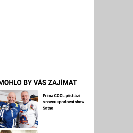
MOHLO BY VÁS ZAJÍMAT
Prima COOL přichází
s novou sportovní show
Šatna