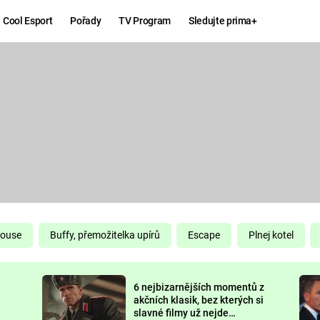
Cool Esport
Pořady
TV Program
Sledujte prima+
Hry
Zábava
MAFIA
ZÁBAVN
GALERI
GTA 6
NEJLEP
KINGDOM
KOMEDI
COME:
DELIVERANCE
CHUCK
House
Buffy, přemožitelka upírů
Escape
Plnej kotel
NORRIS
ESPORT
6 nejbizarnějších momentů z
DEADP
akčních klasik, bez kterých si
slavné filmy už nejde