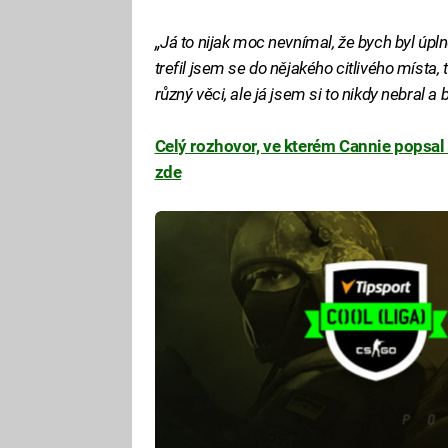
„Já to nijak moc nevnímal, že bych byl úpln
trefil jsem se do nějakého citlivého místa, 
různý věci, ale já jsem si to nikdy nebral a 
Celý rozhovor, ve kterém Cannie popsal
zde