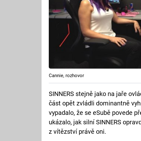
Cannie, rozhovor
SINNERS stejně jako na jaře ovlád
část opět zvládli dominantně vyhr
vypadalo, že se eSubě povede přek
ukázalo, jak silní SINNERS oprav
z vítězství právě oni.