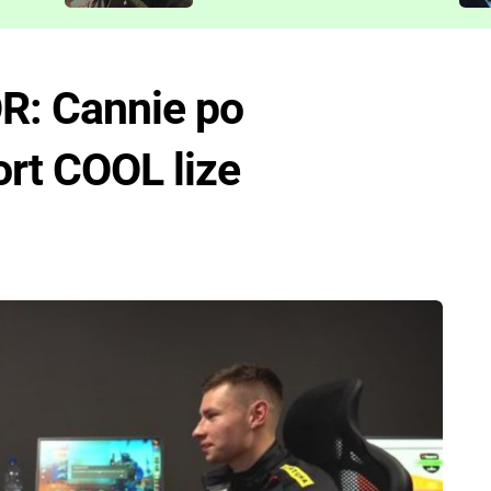
představit
: Cannie po
ort COOL lize