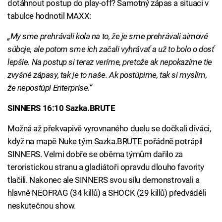
dotáhnout postup do play-off? Samotný zápas a situaci v
tabulce hodnotil MAXX:
„My sme prehrávali kola na to, že je sme prehrávali aimové
súboje, ale potom sme ich začali vyhrávať a už to bolo o dosť
lepšie. Na postup si teraz veríme, pretože ak nepokazíme tie
zvyšné zápasy, tak je to naše. Ak postúpime, tak si myslím,
že nepostúpi Enterprise.“
SINNERS 16:10 Sazka.BRUTE
Možná až překvapivě vyrovnaného duelu se dočkali diváci,
když na mapě Nuke tým Sazka.BRUTE pořádně potrápil
SINNERS. Velmi dobře se oběma týmům dařilo za
teroristickou stranu a gladiátoři opravdu dlouho favority
tlačili. Nakonec ale SINNERS svou sílu demonstrovali a
hlavně NEOFRAG (34 killů) a SHOCK (29 killů) předváděli
neskutečnou show.