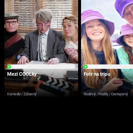
PŘEHRÁT
PŘEHRÁT
Mezi COOLky
Fotr na tripu
Komedie / Zábavný
Rodinný / Reality / Cestopisný