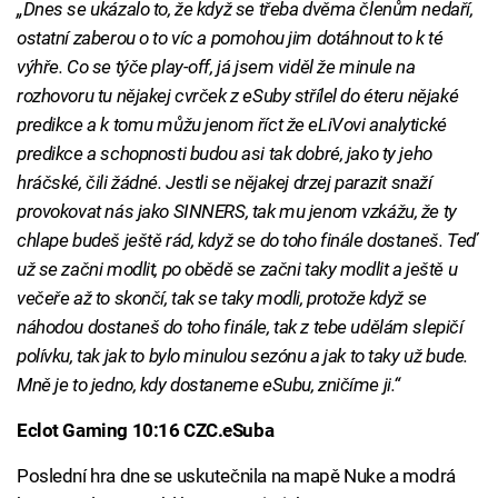
„Dnes se ukázalo to, že když se třeba dvěma členům nedaří,
ostatní zaberou o to víc a pomohou jim dotáhnout to k té
výhře. Co se týče play-off, já jsem viděl že minule na
rozhovoru tu nějakej cvrček z eSuby střílel do éteru nějaké
predikce a k tomu můžu jenom říct že eLiVovi analytické
predikce a schopnosti budou asi tak dobré, jako ty jeho
hráčské, čili žádné. Jestli se nějakej drzej parazit snaží
provokovat nás jako SINNERS, tak mu jenom vzkážu, že ty
chlape budeš ještě rád, když se do toho finále dostaneš. Teď
už se začni modlit, po obědě se začni taky modlit a ještě u
večeře až to skončí, tak se taky modli, protože když se
náhodou dostaneš do toho finále, tak z tebe udělám slepičí
polívku, tak jak to bylo minulou sezónu a jak to taky už bude.
Mně je to jedno, kdy dostaneme eSubu, zničíme ji.“
Eclot Gaming 10:16 CZC.eSuba
Poslední hra dne se uskutečnila na mapě Nuke a modrá