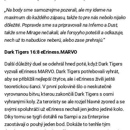
„Na body sme samozrejme pozerali, ale my ideme na
maximum do každého zápasu, takže to pre nás nebolo nijako
dôležité. Popravde sme sa pripravovali na Inferno a Dust,
takže sme Mirage nečakali, ale forsyyho potešili a odkazuje,
nech už to nabudúce neberú, alebo zase prehrajú.“
Dark Tigers 16:8 eEriness.MARVO
Další důležitý duel se odehrál hned poté, když Dark Tigers
vyzvali eEriness MARVO. Dark Tigers potřebovali vyhrát,
aby se přiblížili nejlepší čtyřce, ale i eEriness živili ještě
teoretickou šanci. V první polovině šlo o neskutečně
vyrovnanou bitvu, kterou zakončili Dark Tigers s osmi
vyhranými koly. Za teroristy se ale rozjel hlavně zyored a se
svými spoluhráči už eEriness nechali jen jedno jediné kolo.
Díky tomu se tygři dotáhli na Sampi a za Enterprise
zaostávají o pouhý jeden bod. Dokáže to tenhle tým