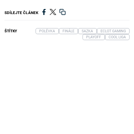
SDÍLEJTE ČLÁNEK
ŠTÍTKY
POLÉVKA
FINÁLE
SAZKA
ECLOT GAMING
PLAYOFF
COOL LIGA