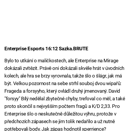
Enterprise Esports 16:12 Sazka.BRUTE
Bylo to utkání o maličkostech, ale Enterprise na Mirage
dokázali zvítězit. Právě oni dokázali skvěle hrát v úvodních
kolech, ale hra se brzy vyrovnala, takže šlo o šlágr, jak má
být. Velkou pozornost na sebe strhl souboj dvou wipařů:
Frageda a forsyyho, který ovládl druhý jmenovaný. David
"forsyy" Bílý nedělal zbytečné chyby, trefoval co měl, a také
proto skončil s nejvyšším počtem fragů a K/D 2,33. Pro
Enterprise šlo o neskutečně důležitou výhru, protože v
předchozích zápasech se jim tolik nedařilo a už nutně
potřebovali body. Jak zápas hodnotil xperrience?