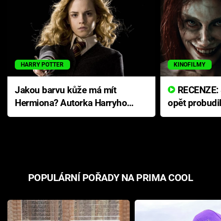
HARRY POTTER
KINOFILMY
Jakou barvu kůže má mít
RECENZE: Smrtelné zlo se
Hermiona? Autorka Harryho
opět probudi
Pottera přišla s ráznou
přichází s n
odpovědí
hororovou n
POPULÁRNÍ POŘADY NA PRIMA COOL