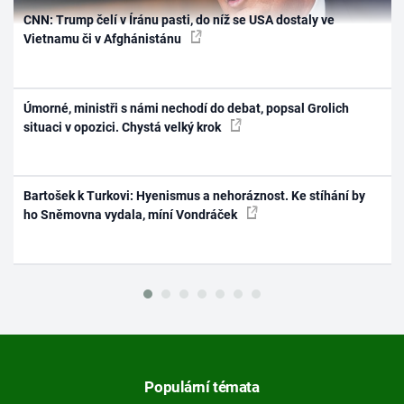
CNN: Trump čelí v Íránu pasti, do níž se USA dostaly ve
Vietnamu či v Afghánistánu
Úmorné, ministři s námi nechodí do debat, popsal Grolich
situaci v opozici. Chystá velký krok
Bartošek k Turkovi: Hyenismus a nehoráznost. Ke stíhání by
ho Sněmovna vydala, míní Vondráček
Populární témata