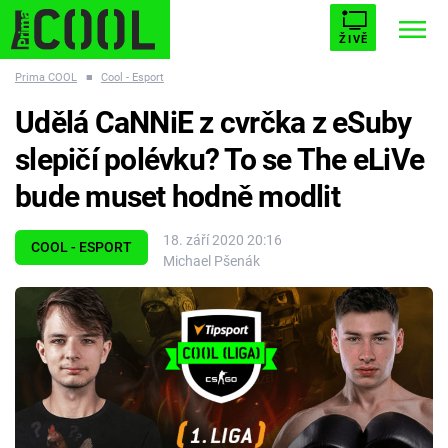
ŽIVĚ
Prima COOL
■
Cool - Esport
STARHOUSE
BUFFY, PŘEMOŽITELKA UPÍRŮ
Trendy:
Udělá CaNNiE z cvrčka z eSuby
ESCAPE
PLNEJ KOTEL
AVENGERS 5
slepičí polévku? To se The eLiVe
bude muset hodně modlit
18. září 2020 20:16
COOL - ESPORT
Michael Pšenák
Témata
Filmy
Seriály
Hry