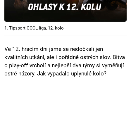
Cool Esport
Pořady
1. Tipsport COOL liga, 12. kolo
TV Program
Sledujte prima+
Ve 12. hracím dni jsme se nedočkali jen
kvalitních utkání, ale i pořádně ostrých slov. Bitva
o play-off vrcholí a nejlepší dva týmy si vyměňují
Přihlášení
ostré názory. Jak vypadalo uplynulé kolo?
Sledujte nás