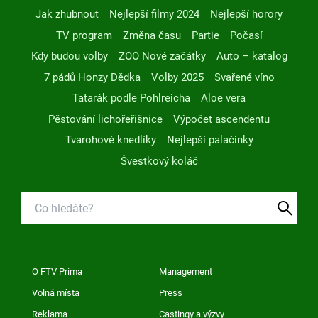
Jak zhubnout
Nejlepší filmy 2024
Nejlepší horory
TV program
Změna času
Partie
Počasí
Kdy budou volby
ZOO Nové začátky
Auto – katalog
7 pádů Honzy Dědka
Volby 2025
Svařené víno
Tatarák podle Pohlreicha
Aloe vera
Pěstování lichořeřišnice
Výpočet ascendentu
Tvarohové knedlíky
Nejlepší palačinky
Švestkový koláč
O FTV Prima
Management
Volná místa
Press
Reklama
Castingy a výzvy