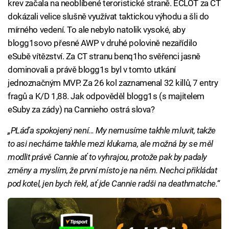
krev začala na neoblíbené teroristické straně. ECLOT za CT
dokázali velice slušně využívat taktickou výhodu a šli do
mírného vedení. To ale nebylo natolik vysoké, aby
blogg1sovo přesné AWP v druhé polovině nezařídilo
eSubě vítězství. Za CT stranu benq1ho svěřenci jasně
dominovali a právě blogg1s byl v tomto utkání
jednoznačným MVP. Za 26 kol zaznamenal 32 killů, 7 entry
fragů a K/D 1,88. Jak odpověděl blogg1s (s majitelem
eSuby za zády) na Cannieho ostrá slova?
„PLáďa spokojený není... My nemusíme takhle mluvit, takže
to asi necháme takhle mezi klukama, ale možná by se měl
modlit právě Cannie ať to vyhrajou, protože pak by padaly
změny a myslím, že první místo je na něm. Nechci přikládat
pod kotel, jen bych řekl, ať jde Cannie radši na deathmatche.“