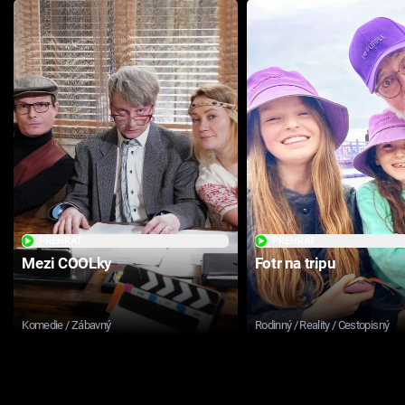
PŘEHRÁT
PŘEHRÁT
Mezi COOLky
Fotr na tripu
Komedie / Zábavný
Rodinný / Reality / Cestopisný