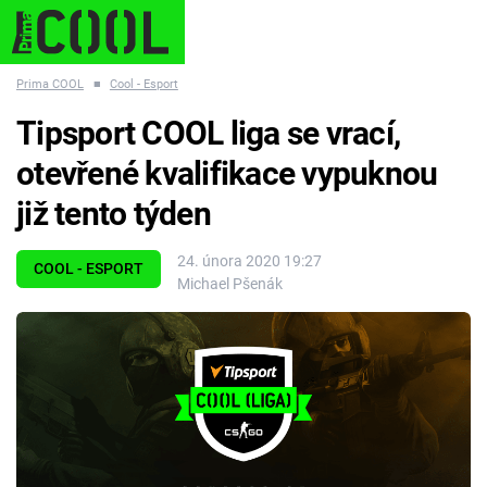
Prima COOL
■
Cool - Esport
STARHOUSE
BUFFY, PŘEMOŽITELKA UPÍRŮ
ESCAPE
Trendy:
Tipsport COOL liga se vrací,
otevřené kvalifikace vypuknou
již tento týden
Témata
24. února 2020 19:27
COOL - ESPORT
Michael Pšenák
Filmy
Seriály
Hry
Cool Esport