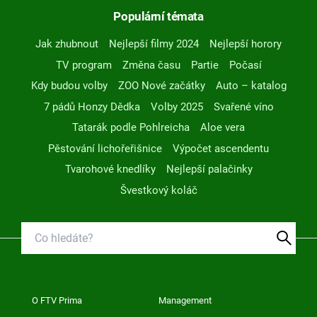
Populární témata
Jak zhubnout
Nejlepší filmy 2024
Nejlepší horory
TV program
Změna času
Partie
Počasí
Kdy budou volby
ZOO Nové začátky
Auto – katalog
7 pádů Honzy Dědka
Volby 2025
Svařené víno
Tatarák podle Pohlreicha
Aloe vera
Pěstování lichořeřišnice
Výpočet ascendentu
Tvarohové knedlíky
Nejlepší palačinky
Švestkový koláč
O FTV Prima
Management