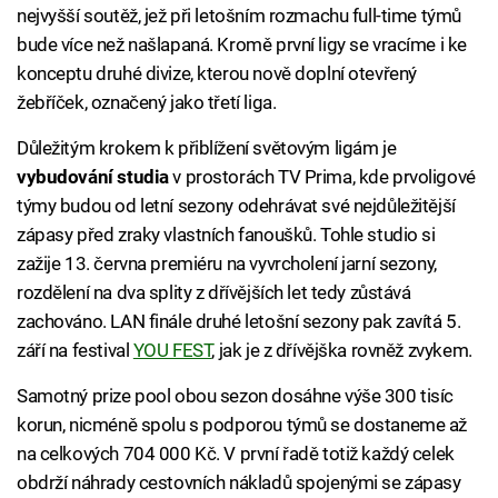
nejvyšší soutěž, jež při letošním rozmachu full-time týmů
bude více než našlapaná. Kromě první ligy se vracíme i ke
konceptu druhé divize, kterou nově doplní otevřený
žebříček, označený jako třetí liga.
Důležitým krokem k přiblížení světovým ligám je
vybudování studia
v prostorách TV Prima, kde prvoligové
týmy budou od letní sezony odehrávat své nejdůležitější
zápasy před zraky vlastních fanoušků. Tohle studio si
zažije 13. června premiéru na vyvrcholení jarní sezony,
rozdělení na dva splity z dřívějších let tedy zůstává
zachováno. LAN finále druhé letošní sezony pak zavítá 5.
září na festival
YOU FEST
, jak je z dřívějška rovněž zvykem.
Samotný prize pool obou sezon dosáhne výše 300 tisíc
korun, nicméně spolu s podporou týmů se dostaneme až
na celkových 704 000 Kč. V první řadě totiž každý celek
obdrží náhrady cestovních nákladů spojenými se zápasy