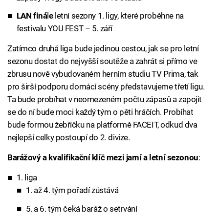
LAN finá
l
e
letní sezony 1. ligy, které proběhne na
festivalu YOU FEST – 5. září
Zatímco druhá liga bude jedinou cestou, jak se pro letní
sezonu dostat do nejvyšší soutěže a zahrát si přímo ve
zbrusu nově vybudovaném herním studiu TV Prima, tak
pro širší podporu domácí scény představujeme třetí ligu.
Ta bude probíhat v neomezeném počtu zápasů a zapojit
se do ní bude moci každý tým o pěti hráčích. Probíhat
bude formou žebříčku na platformě FACEIT, odkud dva
nejlepší celky postoupí do 2. divize.
Barážový a kvalifikační klíč mezi jarní a letní sezonou
:
1. liga
1. až 4. tým pořadí zůstává
5. a 6. tým čeká baráž o setrvání