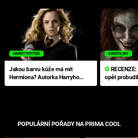
HARRY POTTER
KINOFILMY
Jakou barvu kůže má mít
RECENZE: Smrtelné zlo se
Hermiona? Autorka Harryho
opět probudi
Pottera přišla s ráznou
přichází s n
odpovědí
hororovou n
POPULÁRNÍ POŘADY NA PRIMA COOL