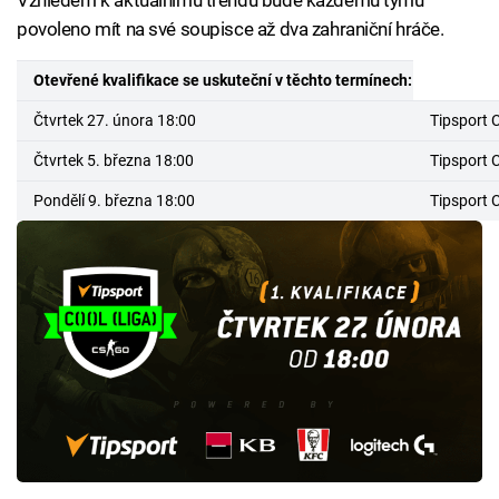
Vzhledem k aktuálnímu trendu bude každému týmu
povoleno mít na své soupisce až dva zahraniční hráče.
Otevřené kvalifikace se uskuteční v těchto termínech:
Čtvrtek 27. února 18:00
Tipsport C
Čtvrtek 5. března 18:00
Tipsport C
Pondělí 9. března 18:00
Tipsport 