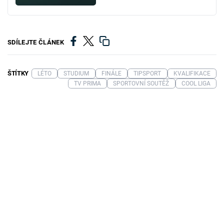
SDÍLEJTE ČLÁNEK
ŠTÍTKY
LÉTO
STUDIUM
FINÁLE
TIPSPORT
KVALIFIKACE
TV PRIMA
SPORTOVNÍ SOUTĚŽ
COOL LIGA