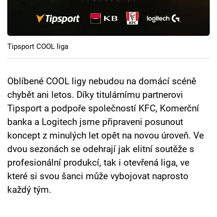
Pořady
TV Program
Tipsport COOL liga
Sledujte prima+
Oblíbené COOL ligy nebudou na domácí scéně
Přihlášení
chybět ani letos. Díky titulárnímu partnerovi
Tipsport a podpoře společností KFC, Komerční
banka a Logitech jsme připraveni posunout
Sledujte nás
koncept z minulých let opět na novou úroveň. Ve
dvou sezonách se odehrají jak elitní soutěže s
profesionální produkcí, tak i otevřená liga, ve
které si svou šanci může vybojovat naprosto
každý tým.