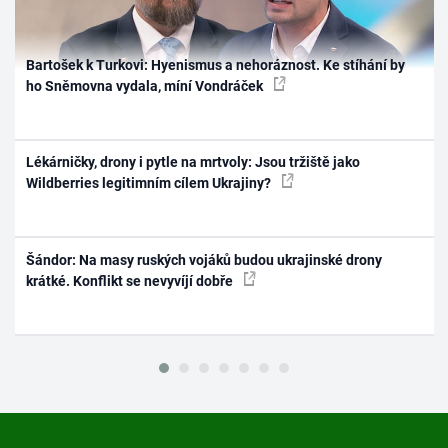
Bartošek k Turkovi: Hyenismus a nehoráznost. Ke stíhání by
ho Sněmovna vydala, míní Vondráček
Lékárničky, drony i pytle na mrtvoly: Jsou tržiště jako
Wildberries legitimním cílem Ukrajiny?
Šándor: Na masy ruských vojáků budou ukrajinské drony
krátké. Konflikt se nevyvíjí dobře