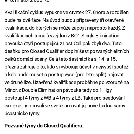
Kvalifikační cyklus vypukne ve čtvrtek 27. února a rozdělen
bude na dvě fáze. Na úvod budou připraveny tři otevřené
kvalifikace, do kterých se může zapojit naprosto každý. Z
kvalifikačních turnajů vzejdou z BO1 Single Elimination
pavouka čtyři postupující, z Last Call pak zbylí dva. Tuto
desítku pro Closed Qualifier doplní šest pozvaných elitních
celků domácí scény. Celá tato šestnáctka si 14. a 15.
března zahraje o to, kdo si vybojuje účast v nejvyšší soutěži
a kdo bude muset o postup výše (pro letní split) bojovat
ve druhé lize. Uzavřená kvalifikace proběhne po vzoru té na
Minor, z Double Elimination pavouka tedy do 1. ligy
postoupí 4 týmy z WB a 4 týmy z LB. Také pro seedování
jsme se inspirovali ve světě, určovat jej nově budou samy
účastnické týmy.
Pozvané týmy do Closed Qualifieru
: