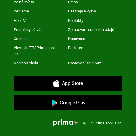
Volná místa
Press
Reklama
Castingy a výzvy
HbbTV
Kontakty
Podmínky užívání
Zpracování osobních údajů
Cookies
Nápověda
Vlastník FTV Prima spol. s
Redakce
r.o.
Nahlásit chybu
Nastavení soukromí
App Store
Google Play
© FTV Prima spol. s r.o.