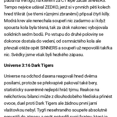
padla na Vertigo, na kterém za CT lépe začali SINNERS.
Tempo nejvíce udával ZEDKO, jenž si v prvních pěti kolech
hned třikrát (se třemi různými zbraněmi) připsal čtyři killy.
Modrá krev ale nenechala soupeři nic zadarmo a i když
spousta kola byla těsná, tak za útok nakonec vybojovala
solidních sedm bodů. Po vstupu do druhé poloviny se
dokonce dostala do vedení, od osmnáctého kola ale
převzali otěže opět SINNERS a soupeři už nepovolili takřka
nic. Svědky jsme však byli hezkého zápasu.
Universe 3:16 Dark Tigers
Universe na odchod daxena reagovali hned dvěma
posilami, protože se překvapivě pakoval také bery,
statisticky suverénně nejlepší hráč týmu. Reakce na
nelichotivou bilanci může z dlouhodobého hlediska přinést
ovoce, duel proti Dark Tigers ale žádnou první jarní
vlaštovkou nebyl. Tygři nesehraného soupeře absolutně
nepustili do zápasu a opět potvrdili svoji fazónu, která je