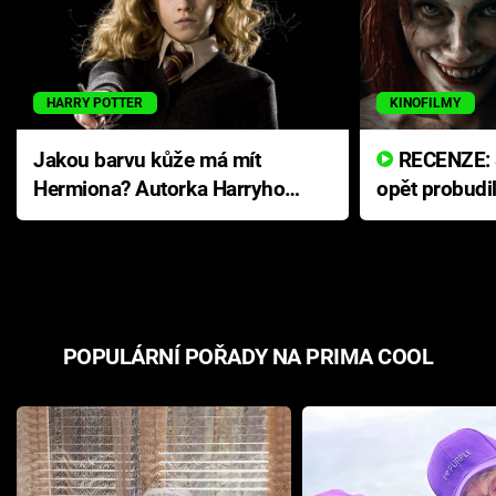
HARRY POTTER
KINOFILMY
Jakou barvu kůže má mít
RECENZE: Smrtelné zlo se
Hermiona? Autorka Harryho
opět probudi
Pottera přišla s ráznou
přichází s n
odpovědí
hororovou n
POPULÁRNÍ POŘADY NA PRIMA COOL