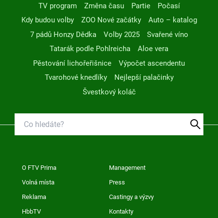
TV program
Změna času
Partie
Počasí
Kdy budou volby
ZOO Nové začátky
Auto – katalog
7 pádů Honzy Dědka
Volby 2025
Svařené víno
Tatarák podle Pohlreicha
Aloe vera
Pěstování lichořeřišnice
Výpočet ascendentu
Tvarohové knedlíky
Nejlepší palačinky
Švestkový koláč
O FTV Prima
Management
Volná místa
Press
Reklama
Castingy a výzvy
HbbTV
Kontakty