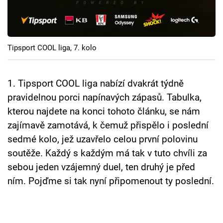
Cool Esport
Pořady
Tipsport COOL liga, 7. kolo
TV Program
Sledujte prima+
1. Tipsport COOL liga nabízí dvakrát týdně
pravidelnou porci napínavých zápasů. Tabulka,
kterou najdete na konci tohoto článku, se nám
Přihlášení
zajímavě zamotává, k čemuž přispělo i poslední
sedmé kolo, jež uzavřelo celou první polovinu
Sledujte nás
soutěže. Každý s každým má tak v tuto chvíli za
sebou jeden vzájemný duel, ten druhý je před
ním. Pojďme si tak nyní připomenout ty poslední.