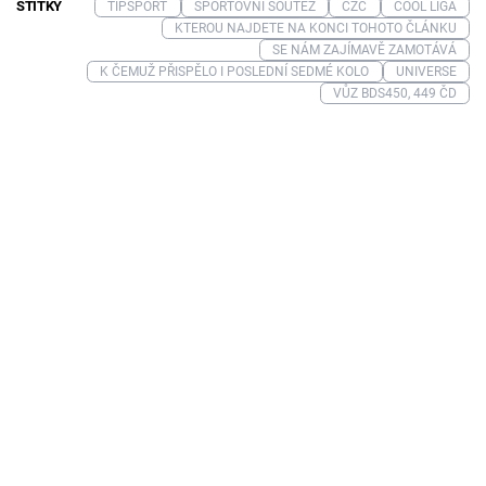
ŠTÍTKY
TIPSPORT
SPORTOVNÍ SOUTĚŽ
CZC
COOL LIGA
KTEROU NAJDETE NA KONCI TOHOTO ČLÁNKU
SE NÁM ZAJÍMAVĚ ZAMOTÁVÁ
K ČEMUŽ PŘISPĚLO I POSLEDNÍ SEDMÉ KOLO
UNIVERSE
VŮZ BDS450, 449 ČD