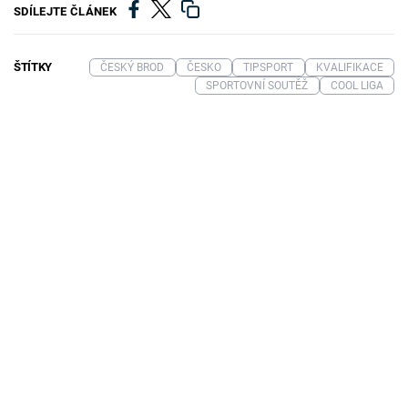
SDÍLEJTE ČLÁNEK
ŠTÍTKY
ČESKÝ BROD
ČESKO
TIPSPORT
KVALIFIKACE
SPORTOVNÍ SOUTĚŽ
COOL LIGA