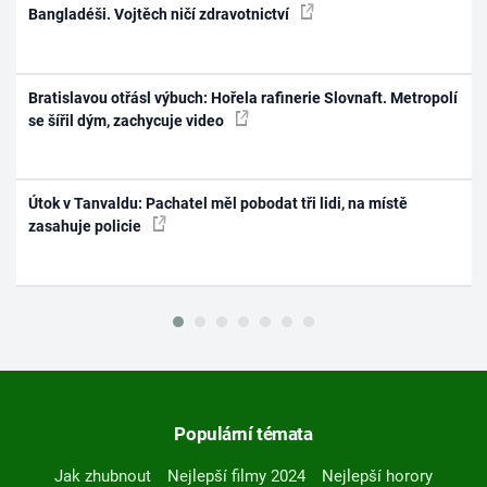
Bangladéši. Vojtěch ničí zdravotnictví
Bratislavou otřásl výbuch: Hořela rafinerie Slovnaft. Metropolí
se šířil dým, zachycuje video
Útok v Tanvaldu: Pachatel měl pobodat tři lidi, na místě
zasahuje policie
Populární témata
Jak zhubnout
Nejlepší filmy 2024
Nejlepší horory