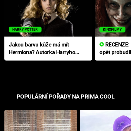
HARRY POTTER
KINOFILMY
Jakou barvu kůže má mít
RECENZE: Smrtelné zlo se
Hermiona? Autorka Harryho
opět probudi
Pottera přišla s ráznou
přichází s n
odpovědí
hororovou n
POPULÁRNÍ POŘADY NA PRIMA COOL