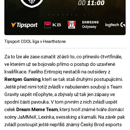
Tipsport COOL liga v Hearthstone
Za to lze ale zase označit zčásti to, co přineslo čtvrtfinále,
ve kterém už se bojovalo přímo o postup do uzavřené
kvalifikace. Faeliho Entropiq nestačili na outsidery z
Rentgen Gaming
, kteří se tak stali druhými postupujícími.
Ještě před nimi totiž zvládli v nabušeném souboji s Team
Gravity uspět nEophyte, a zbývaly už tak jen zápasy ve
spodní části pavouka. V tom prvním z nich zvládl uspět
celek
Dream Meme Team
, který tvoří známé tváře domácí
scény JaMMeX, Lexinka, swissking a kamalii. Na závěr pak
zvládl postoupit ještě nepříliš známý Český Brod esports