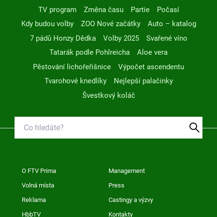
TV program
Změna času
Partie
Počasí
Kdy budou volby
ZOO Nové začátky
Auto – katalog
7 pádů Honzy Dědka
Volby 2025
Svařené víno
Tatarák podle Pohlreicha
Aloe vera
Pěstování lichořeřišnice
Výpočet ascendentu
Tvarohové knedlíky
Nejlepší palačinky
Švestkový koláč
O FTV Prima
Management
Volná místa
Press
Reklama
Castingy a výzvy
HbbTV
Kontakty