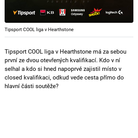
Cool Esport
Pořady
Tipsport COOL liga v Hearthstone
TV Program
Sledujte prima+
Tipsport COOL liga v Hearthstone má za sebou
první ze dvou otevřených kvalifikací. Kdo v ní
selhal a kdo si hned napoprvé zajistil místo v
Přihlášení
closed kvalifikaci, odkud vede cesta přímo do
hlavní části soutěže?
Sledujte nás