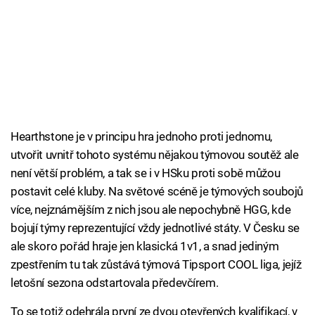
Hearthstone je v principu hra jednoho proti jednomu,
utvořit uvnitř tohoto systému nějakou týmovou soutěž ale
není větší problém, a tak se i v HSku proti sobě můžou
postavit celé kluby. Na světové scéně je týmových soubojů
více, nejznámějším z nich jsou ale nepochybně HGG, kde
bojují týmy reprezentující vždy jednotlivé státy. V Česku se
ale skoro pořád hraje jen klasická 1v1, a snad jediným
zpestřením tu tak zůstává týmová Tipsport COOL liga, jejíž
letošní sezona odstartovala předevčírem.
To se totiž odehrála první ze dvou otevřených kvalifikací, v