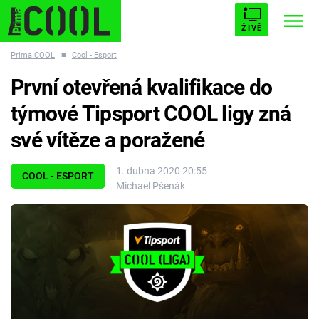
ŽIVĚ
Prima COOL
■
Cool - Esport
STARHOUSE
BUFFY, PŘEMOŽITELKA UPÍRŮ
Trendy:
První otevřená kvalifikace do
ESCAPE
PLNEJ KOTEL
AVENGERS 5
týmové Tipsport COOL ligy zná
své vítěze a poražené
1. dubna 2020 20:55
COOL - ESPORT
Michael Pšenák
Témata
Filmy
Seriály
Hry