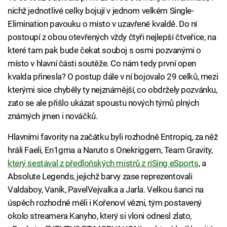
nichž jednotlivé celky bojují v jednom velkém Single-
Elimination pavouku o místo v uzavřené kvaldě. Do ní
postoupí z obou otevřených vždy čtyři nejlepší čtveřice, na
které tam pak bude čekat souboj s osmi pozvanými o
místo v hlavní části soutěže. Co nám tedy první open
kvalda přinesla? O postup dále v ní bojovalo 29 celků, mezi
kterými sice chyběly ty nejznámější, co obdržely pozvánku,
zato se ale přišlo ukázat spoustu nových týmů plných
známých jmen i nováčků.
Hlavními favority na začátku byli rozhodně Entropiq, za něž
hráli Faeli, En1gma a Naruto s Onekriggem, Team Gravity,
který sestával z předloňských mistrů z riSing eSports
, a
Absolute Legends, jejichž barvy zase reprezentovali
Valdaboy, Vanik, PavelVejvalka a Jarla. Velkou šanci na
úspěch rozhodně měli i Kořenoví vězni, tým postavený
okolo streamera Kanyho, který si vloni odnesl zlato,