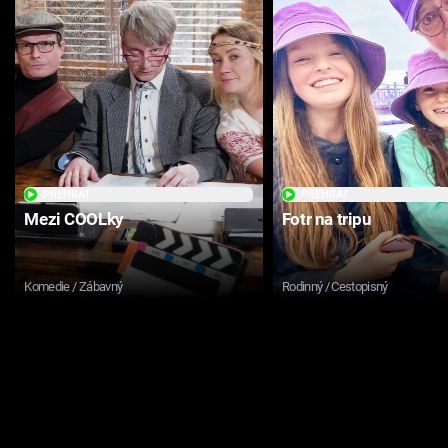
PŘEHRÁT
PŘEHRÁT
Mezi COOLky
Fotr na tripu
Komedie / Zábavný
Rodinný / Cestopisný