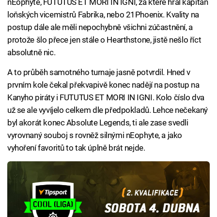
nEophyte, FUTUTUS ET MORI IN IGNI, za které hrál kapitán
loňských vicemistrů Fabrika, nebo 21Phoenix. Kvality na
postup dále ale měli nepochybně všichni zúčastnění, a
protože šlo přece jen stále o Hearthstone, jistě nešlo říct
absolutně nic.
A to průběh samotného turnaje jasně potvrdil. Hned v
prvním kole čekal překvapivě konec nadějí na postup na
Kanyho piráty i FUTUTUS ET MORI IN IGNI. Kolo číslo dva
už se ale vyvíjelo celkem dle předpokladů. Lehce nečekaný
byl akorát konec Absolute Legends, ti ale zase svedli
vyrovnaný souboj s rovněž silnými nEophyte, a jako
vyhoření favoritů to tak úplně brát nejde.