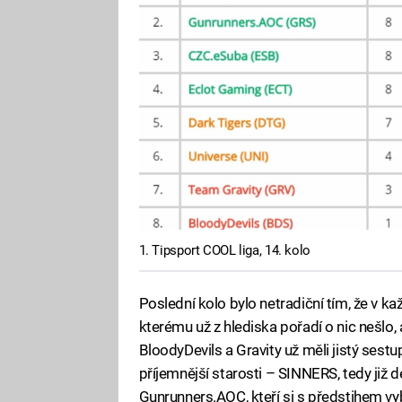
1. Tipsport COOL liga, 14. kolo
Poslední kolo bylo netradiční tím, že v k
kterému už z hlediska pořadí o nic nešlo,
BloodyDevils a Gravity už měli jistý sestup,
příjemnější starosti – SINNERS, tedy již del
Gunrunners.AOC, kteří si s předstihem vyb