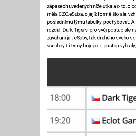
zápasech uvedených níže utkala o to, o co
měla CZC.eSuba, o jejíž formě šlo ale, vzh
poslednímu týmu tabulky, pochybovat. A s 
rozdali Dark Tigers, pro svůj postup ale 
zaváhání jak eSuby, tak druhého svého s
všechny tři týmy bojující o postup vyhrál