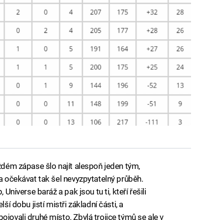
aždém zápase šlo najít alespoň jeden tým,
 a očekávat tak šel nevyzpytatelný průběh.
 Universe baráž a pak jsou tu ti, kteří řešili
ší dobu jistí mistři základní části, a
ojovali druhé místo. Zbylá trojice týmů se ale v