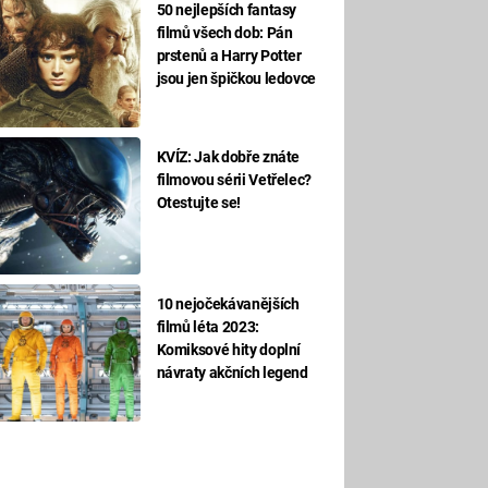
50 nejlepších fantasy
filmů všech dob: Pán
prstenů a Harry Potter
jsou jen špičkou ledovce
KVÍZ: Jak dobře znáte
filmovou sérii Vetřelec?
Otestujte se!
10 nejočekávanějších
filmů léta 2023:
Komiksové hity doplní
návraty akčních legend