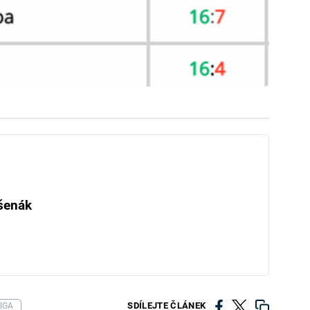
šenák
SDÍLEJTE ČLÁNEK
IGA