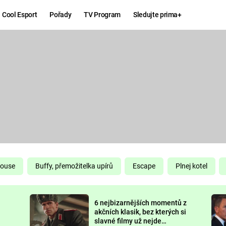
Cool Esport
Pořady
TV Program
Sledujte prima+
Hry
Zábava
MAFIA
ZÁBAVN
GALERI
GTA 6
NEJLEP
KINGDOM
KOMEDI
COME:
DELIVERANCE
CHUCK
House
Buffy, přemožitelka upírů
Escape
Plnej kotel
NORRIS
ESPORT
6 nejbizarnějších momentů z
DEADP
akčních klasik, bez kterých si
slavné filmy už nejde