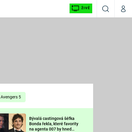
ŽIVĚ
Vyhledávání
Můj p
Prima+
É
CNN Prima NEWS
E
Prima FRESH
ŠÍ
Prima LIVING
E
Prima Ženy
Avengers 5
Prima LAJK
Bývalá castingová šéfka
OOL
Bonda řekla, které favority
Sledujte nás
na agenta 007 by hned