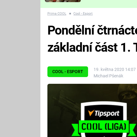
Které děsivé pecky vám
nejvíc zvednou tep?
Prima COOL
■
Cool - Esport
Pondělní čtrnáct
základní část 1.
19. května 2020 14:07
COOL - ESPORT
Michael Pšenák