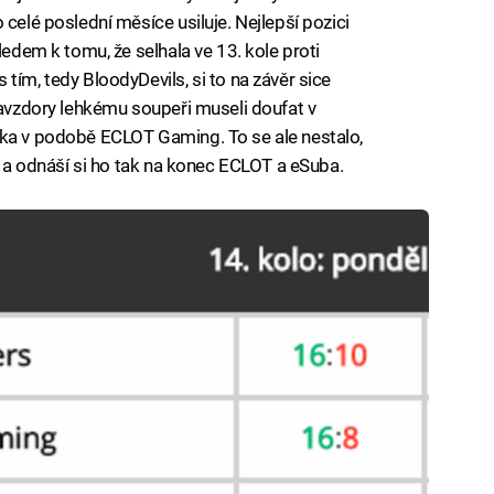
 celé poslední měsíce usiluje. Nejlepší pozici
ledem k tomu, že selhala ve 13. kole proti
tím, tedy BloodyDevils, si to na závěr sice
navzdory lehkému soupeři museli doufat v
oka v podobě ECLOT Gaming. To se ale nestalo,
y, a odnáší si ho tak na konec ECLOT a eSuba.