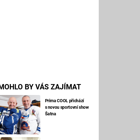
MOHLO BY VÁS ZAJÍMAT
Prima COOL přichází
s novou sportovní show
Šatna