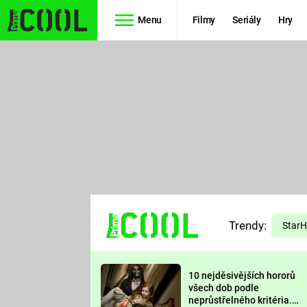
Menu
Filmy
Seriály
Hry
Seriály
Filmy
SIMPSONOVI
STAR WARS
HVĚZDNÁ
AVENGERS
BRÁNA
RYCHLE A
TEORIE
ZBĚSILE 10
Trendy:
VELKÉHO
Star
PREDÁTOR
TŘESKU
10 nejděsivějších hororů
FUTURAMA
všech dob podle
neprůstřelného kritéria.