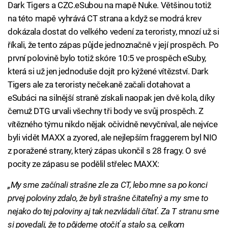
Dark Tigers a CZC.eSubou na mapě Nuke. Většinou totiž
na této mapě vyhrává CT strana a když se modrá krev
dokázala dostat do velkého vedení za teroristy, mnozí už si
říkali, že tento zápas půjde jednoznačně v její prospěch. Po
první polovině bylo totiž skóre 10:5 ve prospěch eSuby,
která si už jen jednoduše dojít pro kýžené vítězství. Dark
Tigers ale za teroristy nečekaně začali dotahovat a
eSubáci na silnější straně získali naopak jen dvě kola, díky
čemuž DTG urvali všechny tři body ve svůj prospěch. Z
vítězného týmu nikdo nějak očividně nevyčníval, ale nejvíce
byli vidět MAXX a zyored, ale nejlepším fraggerem byl NIO
z poražené strany, který zápas ukončil s 28 fragy. O své
pocity ze zápasu se podělil střelec MAXX:
„My sme začínali strašne zle za CT, lebo mne sa po konci
prvej poloviny zdalo, že byli strašne čitateľný a my sme to
nejako do tej poloviny aj tak nezvládali čítať. Za T stranu sme
si povedali, že to pôjdeme otočiť a stalo sa, celkom