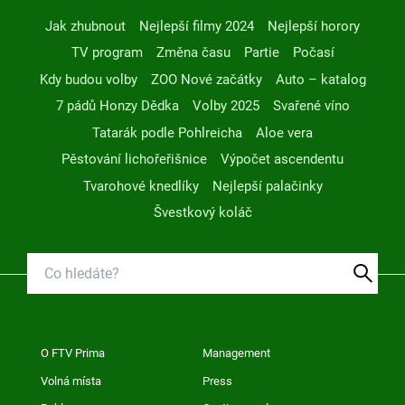
Jak zhubnout
Nejlepší filmy 2024
Nejlepší horory
TV program
Změna času
Partie
Počasí
Kdy budou volby
ZOO Nové začátky
Auto – katalog
7 pádů Honzy Dědka
Volby 2025
Svařené víno
Tatarák podle Pohlreicha
Aloe vera
Pěstování lichořeřišnice
Výpočet ascendentu
Tvarohové knedlíky
Nejlepší palačinky
Švestkový koláč
O FTV Prima
Management
Volná místa
Press