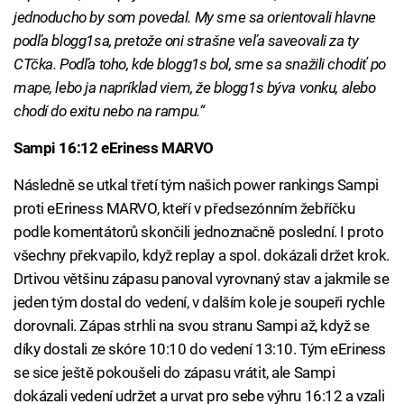
jednoducho by som povedal. My sme sa orientovali hlavne
podľa blogg1sa, pretože oni strašne veľa saveovali za ty
CTčka. Podľa toho, kde blogg1s bol, sme sa snažili chodiť po
mape, lebo ja napríklad viem, že blogg1s býva vonku, alebo
chodí do exitu nebo na rampu.“
Sampi 16:12 eEriness MARVO
Následně se utkal třetí tým našich power rankings Sampi
proti eEriness MARVO, kteří v předsezónním žebříčku
podle komentátorů skončili jednoznačně poslední. I proto
všechny překvapilo, když replay a spol. dokázali držet krok.
Drtivou většinu zápasu panoval vyrovnaný stav a jakmile se
jeden tým dostal do vedení, v dalším kole je soupeři rychle
dorovnali. Zápas strhli na svou stranu Sampi až, když se
díky dostali ze skóre 10:10 do vedení 13:10. Tým eEriness
se sice ještě pokoušeli do zápasu vrátit, ale Sampi
dokázali vedení udržet a urvat pro sebe výhru 16:12 a vzali