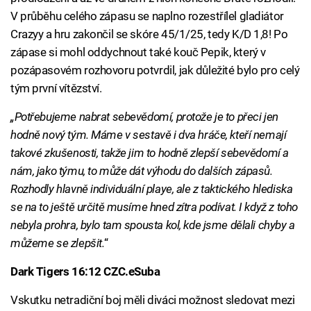
V průběhu celého zápasu se naplno rozestřílel gladiátor
Crazyy a hru zakončil se skóre 45/1/25, tedy K/D 1,8! Po
zápase si mohl oddychnout také kouč Pepik, který v
pozápasovém rozhovoru potvrdil, jak důležité bylo pro celý
tým první vítězství.
„Potřebujeme nabrat sebevědomí, protože je to přeci jen
hodně nový tým. Máme v sestavě i dva hráče, kteří nemají
takové zkušenosti, takže jim to hodně zlepší sebevědomí a
nám, jako týmu, to může dát výhodu do dalších zápasů.
Rozhodly hlavně individuální playe, ale z taktického hlediska
se na to ještě určitě musíme hned zítra podívat. I když z toho
nebyla prohra, bylo tam spousta kol, kde jsme dělali chyby a
můžeme se zlepšit.
“
Dark Tigers 16:12 CZC.eSuba
Vskutku netradiční boj měli diváci možnost sledovat mezi