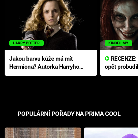
HARRY POTTER
KINOFILMY
Jakou barvu kůže má mít
RECENZE: Smrtelné zlo se
Hermiona? Autorka Harryho
opět probudi
Pottera přišla s ráznou
přichází s n
odpovědí
hororovou n
POPULÁRNÍ POŘADY NA PRIMA COOL