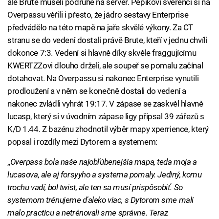
ale Brute museli podruhé na server. Pepikovi svěřenci si na
Overpassu věřili i přesto, že jádro sestavy Enterprise
předvádělo na této mapě na jaře skvělé výkony. Za CT
stranu se do vedení dostali právě Brute, kteří v jednu chvíli
dokonce 7:3. Vedení si hlavně díky skvěle fraggujícímu
KWERTZZovi dlouho drželi, ale soupeř se pomalu začínal
dotahovat. Na Overpassu si nakonec Enterprise vynutili
prodloužení a v něm se konečně dostali do vedení a
nakonec zvládli vyhrát 19:17. V zápase se zaskvěl hlavně
lucasp, který si v úvodním zápase ligy připsal 39 zářezů s
K/D 1.44. Z bazénu zhodnotil výběr mapy xperrience, který
popsal i rozdíly mezi Dytorem a systemem:
„
Overpass bola naše najobľúbenejšia mapa, teda moja a
lucasova, ale aj forsyyho a systema pomaly. Jediný, komu
trochu vadí, bol twist, ale ten sa musí prispôsobiť. So
systemom trénujeme ďaleko viac, s Dytorom sme mali
malo practicu a netrénovali sme správne. Teraz