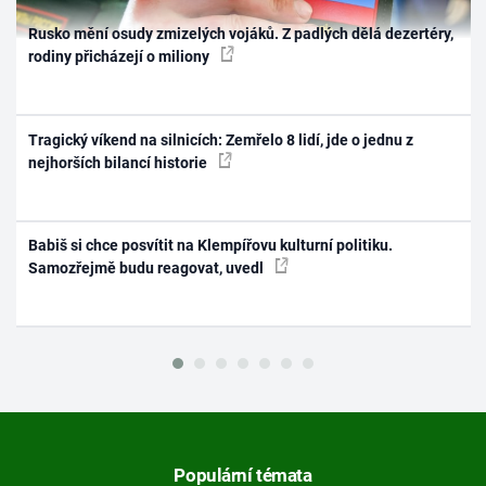
Rusko mění osudy zmizelých vojáků. Z padlých dělá dezertéry,
rodiny přicházejí o miliony
Tragický víkend na silnicích: Zemřelo 8 lidí, jde o jednu z
nejhorších bilancí historie
Babiš si chce posvítit na Klempířovu kulturní politiku.
Samozřejmě budu reagovat, uvedl
Populární témata