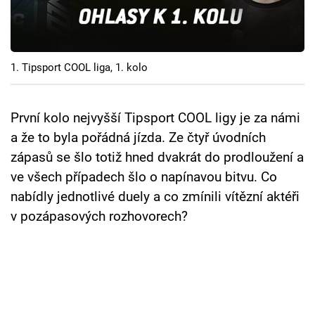
Cool Esport
Pořady
1. Tipsport COOL liga, 1. kolo
TV Program
Sledujte prima+
První kolo nejvyšší Tipsport COOL ligy je za námi
a že to byla pořádná jízda. Ze čtyř úvodních
zápasů se šlo totiž hned dvakrát do prodloužení a
Přihlášení
ve všech případech šlo o napínavou bitvu. Co
nabídly jednotlivé duely a co zmínili vítězní aktéři
Sledujte nás
v pozápasových rozhovorech?