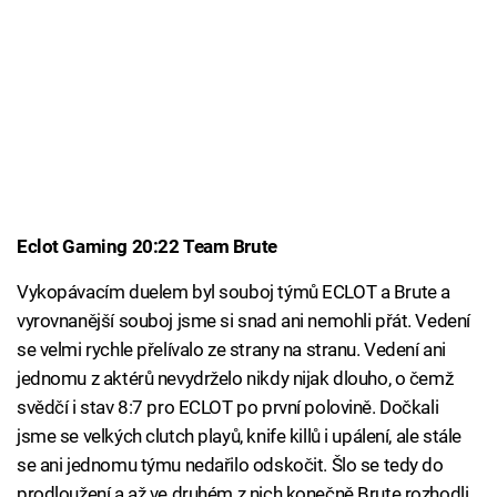
Eclot Gaming 20:22 Team Brute
Vykopávacím duelem byl souboj týmů ECLOT a Brute a
vyrovnanější souboj jsme si snad ani nemohli přát. Vedení
se velmi rychle přelívalo ze strany na stranu. Vedení ani
jednomu z aktérů nevydrželo nikdy nijak dlouho, o čemž
svědčí i stav 8:7 pro ECLOT po první polovině. Dočkali
jsme se velkých clutch playů, knife killů i upálení, ale stále
se ani jednomu týmu nedařilo odskočit. Šlo se tedy do
prodloužení a až ve druhém z nich konečně Brute rozhodli.