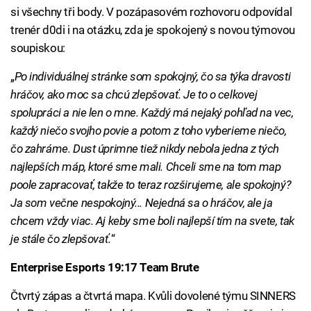
si všechny tři body. V pozápasovém rozhovoru odpovídal
trenér d0di i na otázku, zda je spokojený s novou týmovou
soupiskou:
„
Po individuálnej stránke som spokojný, čo sa týka dravosti
hráčov, ako moc sa chcú zlepšovať. Je to o celkovej
spolupráci a nie len o mne. Každý má nejaký pohľad na vec,
každý niečo svojho povie a potom z toho vyberieme niečo,
čo zahráme. Dust úprimne tiež nikdy nebola jedna z tých
najlepších máp, ktoré sme mali. Chceli sme na tom map
poole zapracovať, takže to teraz rozširujeme, ale spokojný?
Ja som večne nespokojný... Nejedná sa o hráčov, ale ja
chcem vždy viac. Aj keby sme boli najlepší tím na svete, tak
je stále čo zlepšovať.
“
Enterprise Esports 19:17 Team Brute
Čtvrtý zápas a čtvrtá mapa. Kvůli dovolené týmu SINNERS