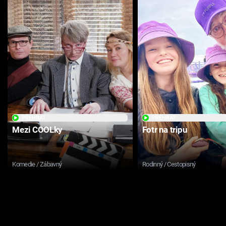
PŘEHRÁT
PŘEHRÁT
Mezi COOLky
Fotr na tripu
Komedie / Zábavný
Rodinný / Cestopisný