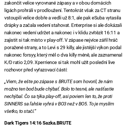
zakončit velice vyrovnané zápasy a v obou domácích
ligách prohráli v prodloužení. Tentokrát však za CT stranu
vstoupili velice dobře a vedli už 8:1, ale pak eSuba vytasila
drápky a začala vedení stahovat. Enterprise si ale dokázali
nakonec vedení udržet a nakonec i v klidu zvítězit 16:11 a
zajistit si tak místo v play-off. V zápase nejvíce zářil hráč
poražené strany, a to Levi s 29 killy, ale jistější výkon podal
nakonec forsyy, který měl o dva killy méně, ale zaznamenal
K/D ratio 2,09. Xperrience si tak mohl užít poslední live
rozhovor před vyřazovací částí:
„Viem, že ešte po zápase s BRUTE som hovoril, že nám
možno ten bod bude chýbať. Bolo to tesné, ale našťastie
nechýbal. Čo sa týka play-off, asi poviem len to, že proti
SINNERS sa ľahšie vyhrá v BO3 než v BO5. To je myslím
všetko, to stačí.“
Dark Tigers 14:16 Sazka.BRUTE