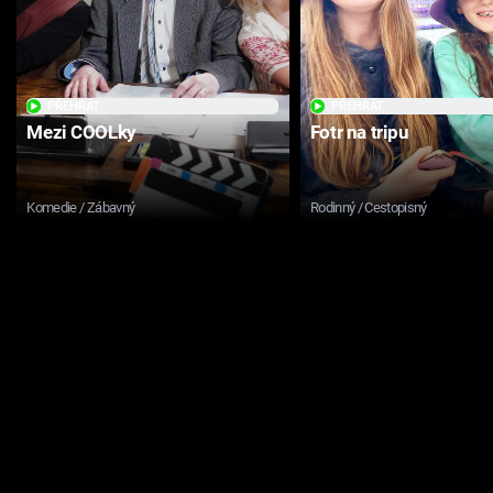
PŘEHRÁT
PŘEHRÁT
Mezi COOLky
Fotr na tripu
Komedie / Zábavný
Rodinný / Cestopisný