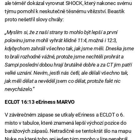
ale téměř dokázal vyrovnat SHOCK, který nakonec svému
týmu pomohl k neskutečně těsnému vítězství. Beastik
proto nešetřil slovy chvály:
„Myslím si, že z naší strany to mohlo být lepší a první
polovinu jsme mohli vyhrát klidně 11:4, možná i 12:3,
kdybychom zahráli všechno tak, jak jsme měli. Dneska jsme
to brali rozhodně vážně, protože jsme nechtěli prohrát a
Sampi poslední dobou hrají brutálně dobře a za CT jim patří
velké uznání. Nevím, jestli nás četli, ale dělali všechno tak,
jak měli dělat a nevěděl jsem co dělat, protože fakt nic
nevycházelo.“
ECLOT 16:13 eEriness MARVO
V závěrečném zápase se utkaly eEriness a ECLOT o 6.
místo v tabulce, které znamená lepší výchozí pozice do
barážových zápasů. Netradičně se tentokrát šlo na mapu
Nuke, na které toho ani jeden tým mnoho v lize nenahrál.