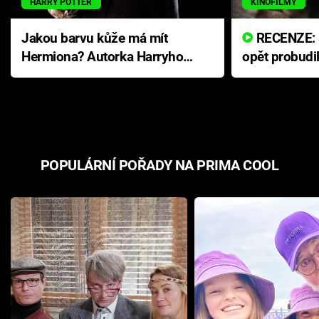
HARRY POTTER
KINOFILMY
Jakou barvu kůže má mít
RECENZE: Smrtelné zlo se
Hermiona? Autorka Harryho
opět probudi
Pottera přišla s ráznou
přichází s n
odpovědí
hororovou n
POPULÁRNÍ POŘADY NA PRIMA COOL