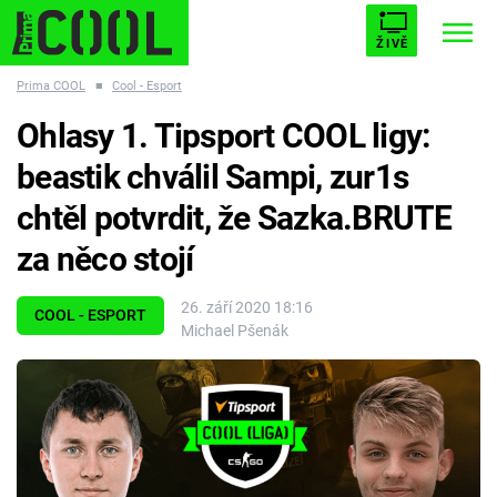
ŽIVĚ
Prima COOL
■
Cool - Esport
STARHOUSE
BUFFY, PŘEMOŽITELKA UPÍRŮ
Trendy:
Ohlasy 1. Tipsport COOL ligy:
ESCAPE
PLNEJ KOTEL
AVENGERS 5
beastik chválil Sampi, zur1s
chtěl potvrdit, že Sazka.BRUTE
za něco stojí
Témata
26. září 2020 18:16
COOL - ESPORT
Michael Pšenák
Filmy
Seriály
Hry