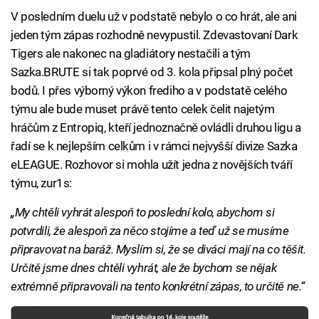
V posledním duelu už v podstatě nebylo o co hrát, ale ani
jeden tým zápas rozhodně nevypustil. Zdevastovaní Dark
Tigers ale nakonec na gladiátory nestačili a tým
Sazka.BRUTE si tak poprvé od 3. kola připsal plný počet
bodů. I přes výborný výkon frediho a v podstatě celého
týmu ale bude muset právě tento celek čelit najetým
hráčům z Entropiq, kteří jednoznačně ovládli druhou ligu a
řadí se k nejlepším celkům i v rámci nejvyšší divize Sazka
eLEAGUE. Rozhovor si mohla užít jedna z novějších tváří
týmu, zur1s:
„My chtěli vyhrát alespoň to poslední kolo, abychom si
potvrdili, že alespoň za něco stojíme a teď už se musíme
připravovat na baráž. Myslím si, že se diváci mají na co těšit.
Určitě jsme dnes chtěli vyhrát, ale že bychom se nějak
extrémně připravovali na tento konkrétní zápas, to určitě ne.“