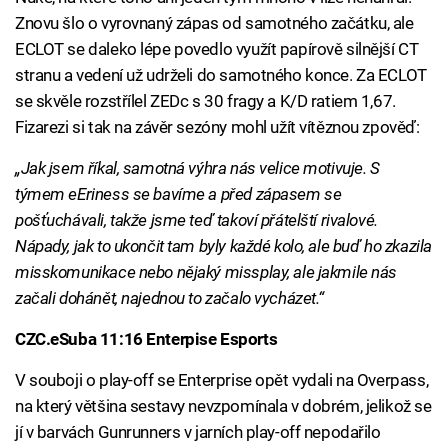
Znovu šlo o vyrovnaný zápas od samotného začátku, ale
ECLOT se daleko lépe povedlo využít papírově silnější CT
stranu a vedení už udrželi do samotného konce. Za ECLOT
se skvěle rozstřílel ZEDc s 30 fragy a K/D ratiem 1,67.
Fizarezi si tak na závěr sezóny mohl užít vítěznou zpověď:
„Jak jsem říkal, samotná výhra nás velice motivuje. S
týmem eEriness se bavíme a před zápasem se
pošťuchávali, takže jsme teď takoví přátelští rivalové.
Nápady, jak to ukončit tam byly každé kolo, ale buď ho zkazila
misskomunikace nebo nějaký missplay, ale jakmile nás
začali dohánět, najednou to začalo vycházet.“
CZC.eSuba 11:16 Enterpise Esports
V souboji o play-off se Enterprise opět vydali na Overpass,
na který většina sestavy nevzpomínala v dobrém, jelikož se
jí v barvách Gunrunners v jarních play-off nepodařilo