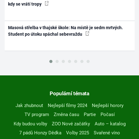
kdy se vrátí tropy
Masová střelba v thajské škole: Na místě je sedm mrtvých.
Student po útoku spáchal sebevraždu
Populární témata
Jak zhubnout
Nejlepší filmy 2024
Nejlepší horory
TV program
Změna času
Partie
Počasí
Kdy budou volby
ZOO Nové začátky
Auto – katalog
7 pádů Honzy Dědka
Volby 2025
Svařené víno