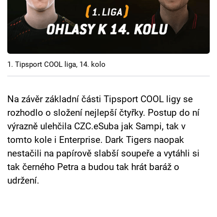
Cool Esport
Pořady
TV Program
1. Tipsport COOL liga, 14. kolo
Sledujte prima+
Na závěr základní části Tipsport COOL ligy se
Přihlášení
rozhodlo o složení nejlepší čtyřky. Postup do ní
výrazně ulehčila CZC.eSuba jak Sampi, tak v
tomto kole i Enterprise. Dark Tigers naopak
Sledujte nás
nestačili na papírově slabší soupeře a vytáhli si
tak černého Petra a budou tak hrát baráž o
udržení.