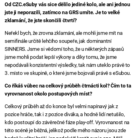
Od CZC.eSuby vás sice dělilo jediné kolo, ale ani jednou
jste ji neporazili, zatímco na GRS umíte. Je to velké
zklamání, že jste skončili čtvrtí?
Neřekl bych, že zrovna zklamání, ale mohli jsme mít na
semifinále určitě lehčího soupeře, jak dominantní
SINNERS. Jsme si vědomí toho, že u některých zápasů
jsme mohli podat lepší výkony a díky tomu, že jsme
nepodávali konzistentní výsledky, tak nám uteklo právě to
3. místo ve skupině, o které jsme bojovali právě s eSubou.
Co říkáš vůbec na celkový průběh čtrnácti kol? Čím to ta
vyrovnanost okolo postupových míst?
Celkový průběh až do konce byl velmi napínavý jak z
pozice hráče, tak i z pozice diváka, a hodně lidí netušilo,
kdo postoupí do závěrečné fáze play-off. Vyrovnanost na
této scéně je běžná, jelikož podle mého názoru jsou zde