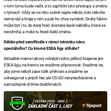
v tom týmu bude vadit, a to zapříčiní tyto přestupy a změny
v týmech. Vždy se na této scéně najde někdo, kdo někoho
nemá rád a hraje s ním a pak ho chce vyměnit. Druhý faktor
může být i to, že daný hráč dostane lepší nabídku, která se
neodmítá, a máte tu hned další změnu.
Děláte před semifinále v rámci tréninku něco
speciálního? Co kromě ESEA ligy stíháte?
Aktuálně máme takový volnější režim, jelikož hrajeme jen
ESEA ligu, na kterou se snažíme připravovat. Snažíme se,
aby jsme nebyli zase tolik přehraní a snažíme se
odreagovat u jiných her, ale CS:GO nevynecháváme a
samozřejmě drtíme deathmatch.