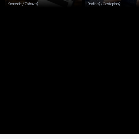
Komedie / Zábavný
Rodinný / Cestopisný