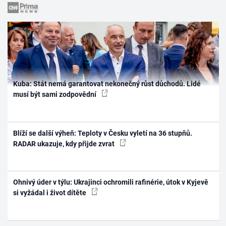
Kuba: Stát nemá garantovat nekonečný růst důchodů. Lidé
musí být sami zodpovědní
Blíží se další výheň: Teploty v Česku vyletí na 36 stupňů.
RADAR ukazuje, kdy přijde zvrat
Ohnivý úder v týlu: Ukrajinci ochromili rafinérie, útok v Kyjevě
si vyžádal i život dítěte