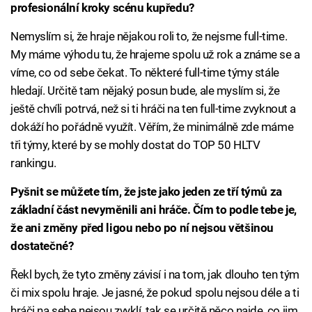
profesionální kroky scénu kupředu?
Nemyslím si, že hraje nějakou roli to, že nejsme full-time.
My máme výhodu tu, že hrajeme spolu už rok a známe se a
víme, co od sebe čekat. To některé full-time týmy stále
hledají. Určitě tam nějaký posun bude, ale myslím si, že
ještě chvíli potrvá, než si ti hráči na ten full-time zvyknout a
dokáží ho pořádně využít. Věřím, že minimálně zde máme
tři týmy, které by se mohly dostat do TOP 50 HLTV
rankingu.
Pyšnit se můžete tím, že jste jako jeden ze tří týmů za
základní část nevyměnili ani hráče. Čím to podle tebe je,
že ani změny před ligou nebo po ní nejsou většinou
dostatečné?
Řekl bych, že tyto změny závisí i na tom, jak dlouho ten tým
či mix spolu hraje. Je jasné, že pokud spolu nejsou déle a ti
hráči na sebe nejsou zvyklí, tak se určitě něco najde, co jim