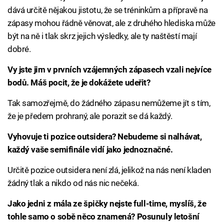
dává určitě nějakou jistotu, že se tréninkům a přípravě na
zápasy mohou řádně věnovat, ale z druhého hlediska může
být na ně i tlak skrz jejich výsledky, ale ty naštěstí mají
dobré.
Vy jste jim v prvních vzájemných zápasech vzali nejvíce
bodů. Máš pocit, že je dokážete udeřit?
Tak samozřejmě, do žádného zápasu nemůžeme jít s tím,
že je předem prohraný, ale porazit se dá každý.
Vyhovuje ti pozice outsidera? Nebudeme si nalhávat,
každý vaše semifinále vidí jako jednoznačné.
Určitě pozice outsidera není zlá, jelikož na nás není kladen
žádný tlak a nikdo od nás nic nečeká.
Jako jedni z mála ze špičky nejste full-time, myslíš, že
tohle samo o sobě něco znamená? Posunuly letošní