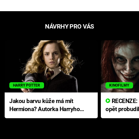
NÁVRHY PRO VÁS
HARRY POTTER
KINOFILMY
Jakou barvu kůže má mít
RECENZE: Smrtelné zlo se
Hermiona? Autorka Harryho
opět probudi
Pottera přišla s ráznou
přichází s n
odpovědí
hororovou n