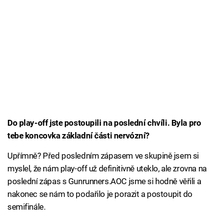
Do play-off jste postoupili na poslední chvíli. Byla pro
tebe koncovka základní části nervózní?
Upřímně? Před posledním zápasem ve skupině jsem si
myslel, že nám play-off už definitivně uteklo, ale zrovna na
poslední zápas s Gunrunners.AOC jsme si hodně věřili a
nakonec se nám to podařilo je porazit a postoupit do
semifinále.