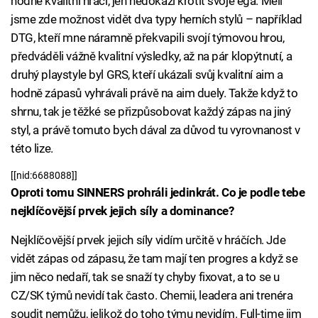
hodně kvalitní hráči, jen nedokáži krotit svoje ega. Měli
jsme zde možnost vidět dva typy herních stylů – například
DTG, kteří mne náramně překvapili svojí týmovou hrou,
předváděli vážně kvalitní výsledky, až na pár klopýtnutí, a
druhý playstyle byl GRS, kteří ukázali svůj kvalitní aim a
hodně zápasů vyhrávali právě na aim duely. Takže když to
shrnu, tak je těžké se přizpůsobovat každý zápas na jiný
styl, a právě tomuto bych dával za důvod tu vyrovnanost v
této lize.
[[nid:6688088]]
Oproti tomu SINNERS prohráli jedinkrát. Co je podle tebe
nejklíčovější prvek jejich síly a dominance?
Nejklíčovější prvek jejich síly vidím určitě v hráčích. Jde
vidět zápas od zápasu, že tam mají ten progres a když se
jim něco nedaří, tak se snaží ty chyby fixovat, a to se u
CZ/SK týmů nevidí tak často. Chemii, leadera ani trenéra
soudit nemůžu, jelikož do toho týmu nevidím. Full-time jim