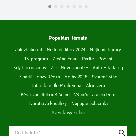
Populární témata
Jak zhubnout
Nejlepší filmy 2024
Nejlepší horory
TV program
Změna času
Partie
Počasí
Kdy budou volby
ZOO Nové začátky
Auto – katalog
7 pádů Honzy Dědka
Volby 2025
Svařené víno
Tatarák podle Pohlreicha
Aloe vera
Pěstování lichořeřišnice
Výpočet ascendentu
Tvarohové knedlíky
Nejlepší palačinky
Švestkový koláč