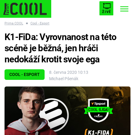
ŽIVĚ
Prima COOL
■
Cool - Esport
STARHOUSE
BUFFY, PŘEMOŽITELKA UPÍRŮ
Trendy:
K1-FiDa: Vyrovnanost na této
ESCAPE
PLNEJ KOTEL
AVENGERS 5
scéně je běžná, jen hráči
nedokáží krotit svoje ega
8. června 2020 10:13
COOL - ESPORT
Michael Pšenák
Témata
Filmy
Seriály
Hry