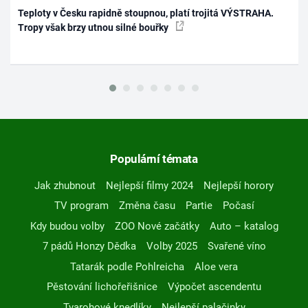
Teploty v Česku rapidně stoupnou, platí trojitá VÝSTRAHA.
Tropy však brzy utnou silné bouřky
Populární témata
Jak zhubnout
Nejlepší filmy 2024
Nejlepší horory
TV program
Změna času
Partie
Počasí
Kdy budou volby
ZOO Nové začátky
Auto – katalog
7 pádů Honzy Dědka
Volby 2025
Svařené víno
Tatarák podle Pohlreicha
Aloe vera
Pěstování lichořeřišnice
Výpočet ascendentu
Tvarohové knedlíky
Nejlepší palačinky