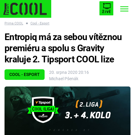
ŽIVĚ
Prima COOL
■
Cool - Esport
STARHOUSE
BUFFY, PŘEMOŽITELKA UPÍRŮ
Trendy:
Entropiq má za sebou vítěznou
ESCAPE
PLNEJ KOTEL
AVENGERS 5
premiéru a spolu s Gravity
kraluje 2. Tipsport COOL lize
20. srpna 2020 20:16
COOL - ESPORT
Michael Pšenák
Témata
Filmy
Seriály
Hry