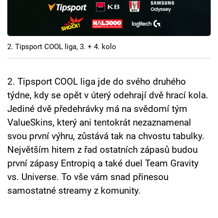
Cool Esport
Pořady
2. Tipsport COOL liga, 3. + 4. kolo
TV Program
Sledujte prima+
2. Tipsport COOL liga jde do svého druhého
týdne, kdy se opět v úterý odehrají dvě hrací kola.
Jediné dvě předehrávky má na svědomí tým
Přihlášení
ValueSkins, který ani tentokrát nezaznamenal
svou první výhru, zůstává tak na chvostu tabulky.
Sledujte nás
Největším hitem z řad ostatních zápasů budou
první zápasy Entropiq a také duel Team Gravity
vs. Universe. To vše vám snad přinesou
samostatné streamy z komunity.