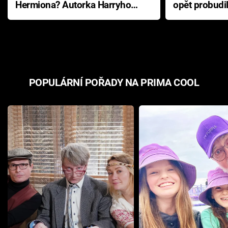
Hermiona? Autorka Harryho
opět probudi
Pottera přišla s ráznou
přichází s n
odpovědí
hororovou n
POPULÁRNÍ POŘADY NA PRIMA COOL