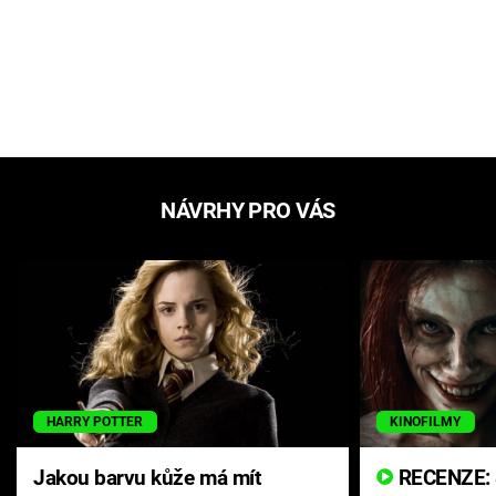
NÁVRHY PRO VÁS
HARRY POTTER
KINOFILMY
Jakou barvu kůže má mít
RECENZE: Smrtelné zlo se