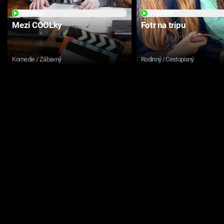
PŘEHRÁT
PŘEHRÁT
Mezi COOLky
Fotr na tripu
Komedie / Zábavný
Rodinný / Cestopisný