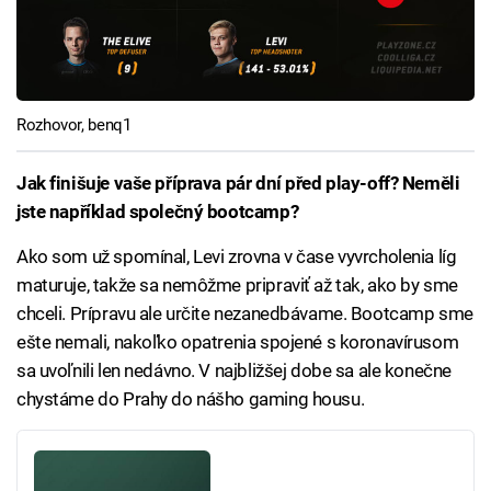
Rozhovor, benq1
Jak finišuje vaše příprava pár dní před play-off? Neměli
jste například společný bootcamp?
Ako som už spomínal, Levi zrovna v čase vyvrcholenia líg
maturuje, takže sa nemôžme pripraviť až tak, ako by sme
chceli. Prípravu ale určite nezanedbávame. Bootcamp sme
ešte nemali, nakoľko opatrenia spojené s koronavírusom
sa uvoľnili len nedávno. V najbližšej dobe sa ale konečne
chystáme do Prahy do nášho gaming housu.