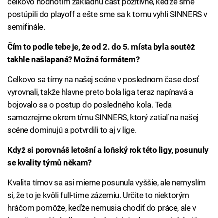
celkovo hodnotím základnú časť pozitívne, keďže sme
postúpili do playoff a ešte sme sa k tomu vyhli SINNERS v
semifinále.
Čím to podle tebe je, že od 2. do 5. místa byla soutěž
takhle našlapaná? Možná formátem?
Celkovo sa tímy na našej scéne v poslednom čase dosť
vyrovnali, takže hlavne preto bola liga teraz napínavá a
bojovalo sa o postup do posledného kola. Teda
samozrejme okrem tímu SINNERS, ktorý zatiaľ na našej
scéne dominujú a potvrdili to aj v lige.
Když si porovnáš letošní a loňský rok této ligy, posunuly
se kvality týmů někam?
Kvalita tímov sa asi mierne posunula vyššie, ale nemyslím
si, že to je kvôli full-time zázemiu. Určite to niektorým
hráčom pomôže, keďže nemusia chodiť do práce, ale v