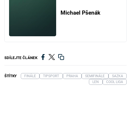
Michael Pšenák
SDÍLEJTE ČLÁNEK
ŠTÍTKY
FINÁLE
TIPSPORT
PRAHA
SEMIFINÁLE
SAZKA
LEN
COOL LIGA