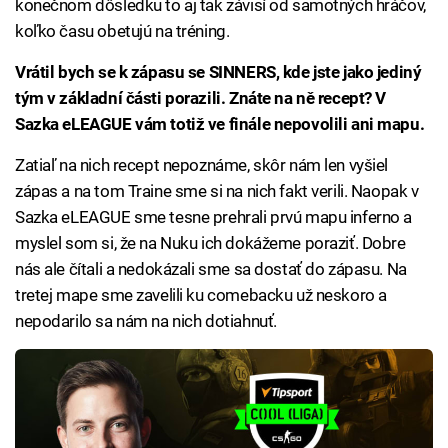
konečnom dôsledku to aj tak závisí od samotných hráčov,
koľko času obetujú na tréning.
Vrátil bych se k zápasu se SINNERS, kde jste jako jediný
tým v základní části porazili. Znáte na ně recept? V
Sazka eLEAGUE vám totiž ve finále nepovolili ani mapu.
Zatiaľ na nich recept nepoznáme, skôr nám len vyšiel
zápas a na tom Traine sme si na nich fakt verili. Naopak v
Sazka eLEAGUE sme tesne prehrali prvú mapu inferno a
myslel som si, že na Nuku ich dokážeme poraziť. Dobre
nás ale čítali a nedokázali sme sa dostať do zápasu. Na
tretej mape sme zavelili ku comebacku už neskoro a
nepodarilo sa nám na nich dotiahnuť.