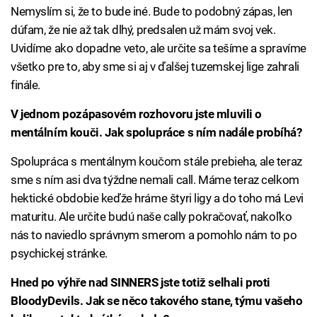
Nemyslím si, že to bude iné. Bude to podobný zápas, len
dúfam, že nie až tak dlhý, predsalen už mám svoj vek.
Uvidíme ako dopadne veto, ale určite sa tešíme a spravíme
všetko pre to, aby sme si aj v ďalšej tuzemskej lige zahrali
finále.
V jednom pozápasovém rozhovoru jste mluvili o
mentálním kouči. Jak spolupráce s ním nadále probíhá?
Spolupráca s mentálnym koučom stále prebieha, ale teraz
sme s ním asi dva týždne nemali call. Máme teraz celkom
hektické obdobie keďže hráme štyri ligy a do toho má Levi
maturitu. Ale určite budú naše cally pokračovať, nakoľko
nás to naviedlo správnym smerom a pomohlo nám to po
psychickej stránke.
Hned po výhře nad SINNERS jste totiž selhali proti
BloodyDevils. Jak se něco takového stane, týmu vašeho