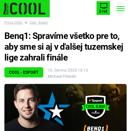
ŽIVĚ
Prima COOL
■
Cool - Esport
STARHOUSE
BUFFY, PŘEMOŽITELKA UPÍRŮ
Trendy:
Benq1: Spravíme všetko pre to,
ESCAPE
PLNEJ KOTEL
AVENGERS 5
aby sme si aj v ďalšej tuzemskej
lige zahrali finále
10. června 2020 16:13
COOL - ESPORT
Michael Pšenák
Témata
Filmy
Seriály
Hry