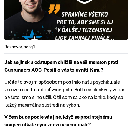
Rozhovor, benq1
Jak se jinak s odstupem ohlížíš na váš maraton proti
Gunrunners.AOC. Posílilo vás to uvnitř týmu?
Určite to svojim spôsobom posilnilo našu psychiku, ale
zároveň nás to aj dosť vyčerpalo. Bol to však skvelý zápas
a všetci sme si ho užili. Cítil som sa ako na lanke, kedy sa
každý maximálne sústredí na výkon.
V čem bude podle vás jiné, když se proti stejnému
soupeři utkáte nyní znovu v semifinále?