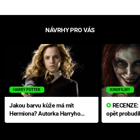
NÁVRHY PRO VÁS
HARRY POTTER
KINOFILMY
Jakou barvu kůže má mít
RECENZE: Smrtelné zlo se
Hermiona? Autorka Harryho
opět probudi
Pottera přišla s ráznou
přichází s n
odpovědí
hororovou n