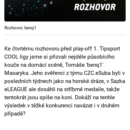
Cool Esport
Pořady
Rozhovor, benq1
TV Program
Sledujte prima+
Ke čtvrtému rozhovoru před play-off 1. Tipsport
COOL ligy jsme si přizvali nejdéle působícího
kouče na domácí scéně, Tomáše 'benq1'
Přihlášení
Masaryka. Jeho svěřenci z týmu CZC.eSuba byli v
posledních týdnech jako na horské dráze, v Sazka
Sledujte nás
eLEAGUE ale dosáhli na stříbrné medaile, takže
tentokrát jsou spíše na koni. Dokáží na tenhle
výsledek v těžké konkurenci navázat i v druhém
případě?