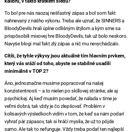
kalibru, v takto krátkém sledu?
To bol pre nás naozaj nešťastný zápas a bol som fakt
nahnevaný z nášho výkonu. Treba ale uznať, že SINNERS a
BloodyDevils hrali úplne odlišným štýlom a kým sme sa
prispôsobili mixovej hre BloodyDevils, tak už bolo neskoro.
Navyše blogi mal fakt zlý zápas a nič mu nevychádzalo.
Cítíš, že tyhle výkyvy jsou aktuálně tím hlavním prvkem,
který vás sráží od toho, abyste se stabilně usadili
minimálně v TOP 2?
Áno, jednoznačne musíme popracovať na našej
konzistentnosti – a to nielen po skillovej stránke, ale aj
psychickej. Aj keď musím povedať, že nálada v tíme je
veľmi dobrá, tak vždy je čo zlepšovať. Problém v
kolísavých výsledkoch vidím v tom, že keď sa nám podarí
vyhrať pár zápasov, tak si hráči myslia, že už to pôjde
samo. Ale tak to nefunguje. Vždy treba podať ten najlepší