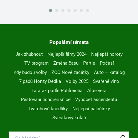
Populární témata
Jak zhubnout
Nejlepší filmy 2024
Nejlepší horory
TV program
Změna času
Partie
Počasí
Kdy budou volby
ZOO Nové začátky
Auto – katalog
7 pádů Honzy Dědka
Volby 2025
Svařené víno
Tatarák podle Pohlreicha
Aloe vera
Pěstování lichořeřišnice
Výpočet ascendentu
Tvarohové knedlíky
Nejlepší palačinky
Švestkový koláč