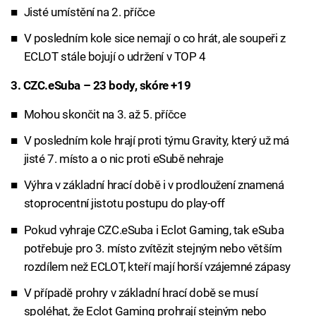
Jisté umístění na 2. příčce
V posledním kole sice nemají o co hrát, ale soupeři z
ECLOT stále bojují o udržení v TOP 4
3. CZC.eSuba – 23 body, skóre +19
Mohou skončit na 3. až 5. příčce
V posledním kole hrají proti týmu Gravity, který už má
jisté 7. místo a o nic proti eSubě nehraje
Výhra v základní hrací době i v prodloužení znamená
stoprocentní jistotu postupu do play-off
Pokud vyhraje CZC.eSuba i Eclot Gaming, tak eSuba
potřebuje pro 3. místo zvítězit stejným nebo větším
rozdílem než ECLOT, kteří mají horší vzájemné zápasy
V případě prohry v základní hrací době se musí
spoléhat, že Eclot Gaming prohrají stejným nebo