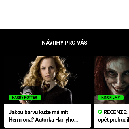
NÁVRHY PRO VÁS
HARRY POTTER
KINOFILMY
Jakou barvu kůže má mít
RECENZE: Smrtelné zlo se
Hermiona? Autorka Harryho
opět probudi
Pottera přišla s ráznou
přichází s n