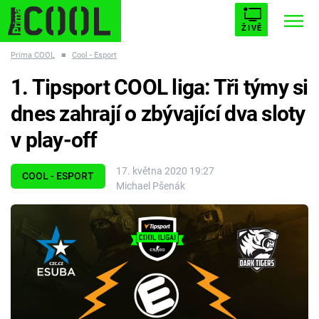
ŽIVĚ
Prima COOL
■
Cool - Esport
STARHOUSE
BUFFY, PŘEMOŽITELKA UPÍRŮ
Trendy:
1. Tipsport COOL liga: Tři týmy si
ESCAPE
PLNEJ KOTEL
AVENGERS 5
dnes zahrají o zbývající dva sloty
v play-off
17. května 2020 19:27
COOL - ESPORT
Michael Pšenák
Témata
Filmy
Seriály
Hry