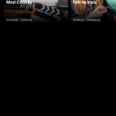
Mezi COOLky
Fotr na tripu
Komedie / Zábavný
Rodinný / Cestopisný