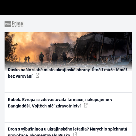
Rusko našlo slabé místo ukrajinské obrany. Útočit může téměř
bez varování
Kubek: Evropa si zdevastovala farmacii, nakupujeme v
Bangladéši. Vojtěch ničí zdravotnictví
Dron s výbušninou u ukrajinského letadla? Narychlo spíchnutá
provokace, okomentovalo Rusko