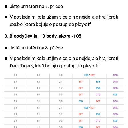
Jisté umístění na 7. příčce
V posledním kole už jim sice o nic nejde, ale hrají proti
eSubě, která bojuje o postup do play-off
8. BloodyDevils – 3 body, skóre -105
Jisté umístění na 8. příčce
V posledním kole už jim sice o nic nejde, ale hrají proti
Dark Tigers, kteří bojují o postup do play-off