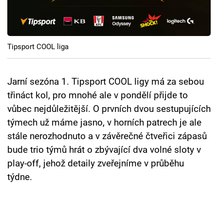
Cool Esport
Pořady
Tipsport COOL liga
TV Program
Sledujte prima+
Jarní sezóna 1. Tipsport COOL ligy má za sebou
třináct kol, pro mnohé ale v pondělí přijde to
vůbec nejdůležitější. O prvních dvou sestupujících
Přihlášení
týmech už máme jasno, v horních patrech je ale
stále nerozhodnuto a v závěrečné čtveřici zápasů
Sledujte nás
bude trio týmů hrát o zbývající dva volné sloty v
play-off, jehož detaily zveřejníme v průběhu
týdne.