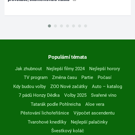
Populární témata
Jak zhubnout
Nejlepší filmy 2024
Nejlepší horory
TV program
Změna času
Partie
Počasí
Kdy budou volby
ZOO Nové začátky
Auto – katalog
7 pádů Honzy Dědka
Volby 2025
Svařené víno
Tatarák podle Pohlreicha
Aloe vera
Pěstování lichořeřišnice
Výpočet ascendentu
Tvarohové knedlíky
Nejlepší palačinky
Švestkový koláč