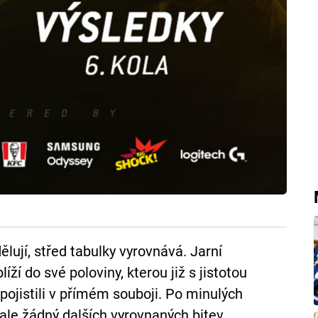
lují, střed tabulky vyrovnává. Jarní
íží do své poloviny, kterou již s jistotou
 pojistili v přímém souboji. Po minulých
ale žádný dalších vyrovnaných bitev