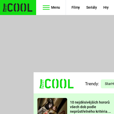
Menu
Filmy
Seriály
Hry
Seriály
Filmy
SIMPSONOVI
STAR WARS
HVĚZDNÁ
AVENGERS
BRÁNA
RYCHLE A
TEORIE
ZBĚSILE 10
Trendy:
VELKÉHO
Star
PREDÁTOR
TŘESKU
10 nejděsivějších hororů
FUTURAMA
všech dob podle
neprůstřelného kritéria.