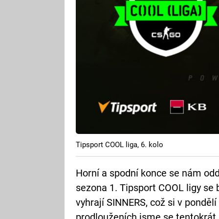
Tipsport COOL liga, 6. kolo
Horní a spodní konce se nám oddě
sezona 1. Tipsport COOL ligy se bl
vyhrají SINNERS, což si v pondělí
prodlouženích jsme se tentokrát 