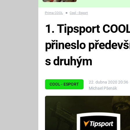
Které děsivé pecky vám
nejvíc zvednou tep?
Prima COOL
■
Cool - Esport
1. Tipsport COOL
přineslo předevš
s druhým
22. dubna 2020 20:36
COOL - ESPORT
Michael Pšenák