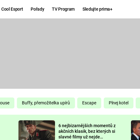
Cool Esport
Pořady
TV Program
Sledujte prima+
Hry
Zábava
MAFIA
ZÁBAVN
GALERI
GTA 6
NEJLEP
KINGDOM
KOMEDI
COME:
DELIVERANCE
CHUCK
House
Buffy, přemožitelka upírů
Escape
Plnej kotel
NORRIS
ESPORT
6 nejbizarnějších momentů z
DEADP
akčních klasik, bez kterých si
slavné filmy už nejde