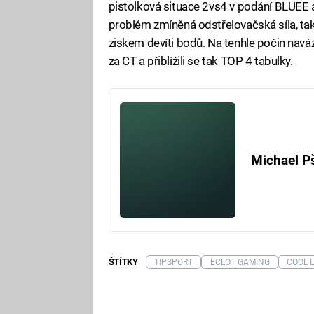
pistolková situace 2vs4 v podání BLUEE a 
problém zmíněná odstřelovačská síla, tak
ziskem devíti bodů. Na tenhle počin nav
za CT a přiblížili se tak TOP 4 tabulky.
Michael P
ŠTÍTKY
TIPSPORT
ECLOT GAMING
COOL L