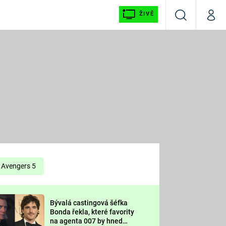
ŽIVĚ
Vyhledávání
Můj p
Prima+
É
CNN Prima NEWS
E
Prima FRESH
ŠÍ
Prima LIVING
E
Prima Ženy
Avengers 5
Prima LAJK
Bývalá castingová šéfka
OOL
Bonda řekla, které favority
Sledujte nás
na agenta 007 by hned