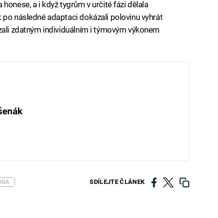
honese, a i když tygrům v určité fázi dělala
 po následné adaptaci dokázali polovinu vyhrát
ázali zdatným individuálním i týmovým výkonem
šenák
SDÍLEJTE ČLÁNEK
IGA