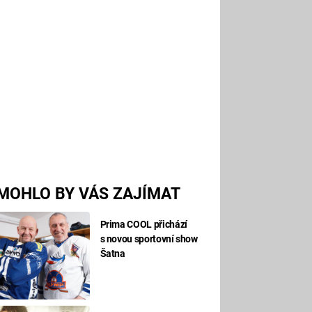
MOHLO BY VÁS ZAJÍMAT
Prima COOL přichází
s novou sportovní show
Šatna