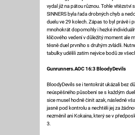
vydal již na pátou různou. Tohle vítězství s
SINNERS byla řada drobných chyb a nedo
duelu ve 29 kolech. Zápas to byl právě i p
mnohokrát dopomohly i hezké individuáln
klíčového vedení v důležitý moment ale mí
těsně duel prvního s druhým zvládli. Nut
tabulky udělili zatím nejvíce bodů ze všec
Gunrunners.AOC 16:3 BloodyDevils
BloodyDevils se i tentokrát ukázali bez d
neúspěšného působení se s každým duelem
sice musel hodně činit azak, následně vša
jasně pod kontrolu a nechtěli jej za žádn
nezměnil ani Kokaina, který se v předpo
3.