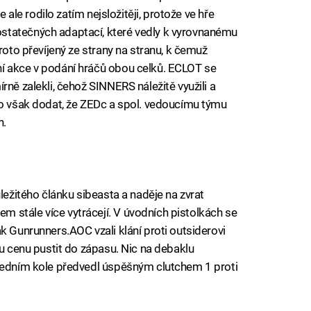
e ale rodilo zatím nejsložitěji, protože ve hře
statečných adaptací, které vedly k vyrovnanému
roto převíjený ze strany na stranu, k čemuž
í akce v podání hráčů obou celků. ECLOT se
rně zalekli, čehož SINNERS náležitě využili a
no však dodat, že ZEDc a spol. vedoucímu týmu
h.
ůležitého článku sibeasta a naděje na zvrat
 stále více vytrácejí. V úvodních pistolkách se
k Gunrunners.AOC vzali klání proti outsiderovi
ou cenu pustit do zápasu. Nic na debaklu
sledním kole předvedl úspěšným clutchem 1 proti