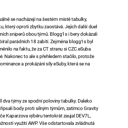
uálně se nacházejí na šestém místě tabulky,
 který oproti zbytku zaostává. Jejich další duel
ích sniperů obou týmů. Blogg1s i bery dokázali
bíral parádních 18 zabití. Zejména blogg1s byl
ezměnilo na faktu, že za CT stranu si CZC.eSuba
é. Nakonec to ale s přehledem stačilo, protože
ominance a prokázání síly eSuby, která se na
l dva týmy ze spodní poloviny tabulky. Daleko
i připsali body proti silným týmům, zatímco Gravity
ráče Kaparzova výběru tentokrát zaujal DEV7L,
ožnosti využití AWP. Vše odstartovala zvládnutá