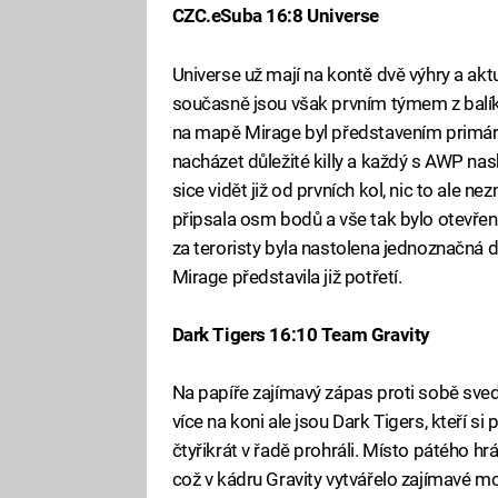
CZC.eSuba 16:8 Universe
Universe už mají na kontě dvě výhry a akt
současně jsou však prvním týmem z balíku,
na mapě Mirage byl představením primárn
nacházet důležité killy a každý s AWP nas
sice vidět již od prvních kol, nic to ale n
připsala osm bodů a vše tak bylo otevřen
za teroristy byla nastolena jednoznačná d
Mirage představila již potřetí.
Dark Tigers 16:10 Team Gravity
Na papíře zajímavý zápas proti sobě sved
více na koni ale jsou Dark Tigers, kteří s
čtyřikrát v řadě prohráli. Místo pátého h
což v kádru Gravity vytvářelo zajímavé m