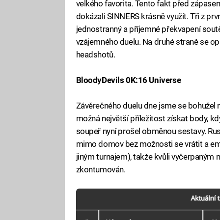
velkého favorita. Tento fakt před zápasem
dokázali SINNERS krásně využít. Tři z prvn
jednostranný a příjemné překvapení sout
vzájemného duelu. Na druhé straně se o
headshotů.
BloodyDevils 0K:16 Universe
Závěrečného duelu dne jsme se bohužel 
možná největší příležitost získat body, kd
soupeř nyní prošel obměnou sestavy. Rus
mimo domov bez možnosti se vrátit a empl
jiným turnajem), takže kvůli vyčerpaný
zkontumován.