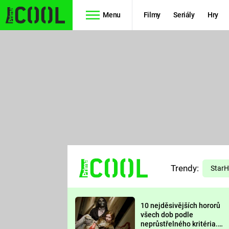
Menu
Filmy
Seriály
Hry
Seriály
Filmy
SIMPSONOVI
STAR WARS
HVĚZDNÁ
AVENGERS
BRÁNA
RYCHLE A
TEORIE
ZBĚSILE 10
Trendy:
VELKÉHO
Star
PREDÁTOR
TŘESKU
10 nejděsivějších hororů
FUTURAMA
všech dob podle
neprůstřelného kritéria.