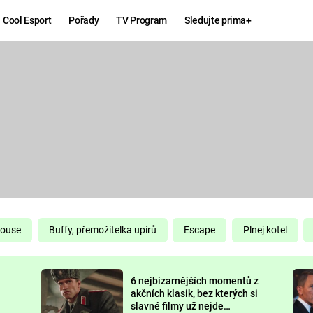
Cool Esport
Pořady
TV Program
Sledujte prima+
Hry
Zábava
MAFIA
ZÁBAVN
GALERI
GTA 6
NEJLEP
KINGDOM
KOMEDI
COME:
DELIVERANCE
CHUCK
House
Buffy, přemožitelka upírů
Escape
Plnej kotel
NORRIS
ESPORT
6 nejbizarnějších momentů z
DEADP
akčních klasik, bez kterých si
slavné filmy už nejde