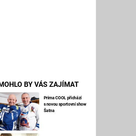
MOHLO BY VÁS ZAJÍMAT
Prima COOL přichází
s novou sportovní show
Šatna