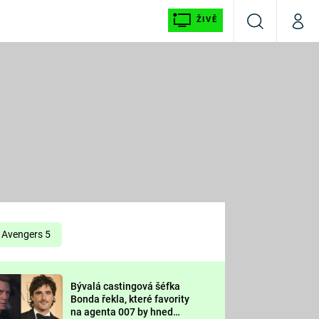
ŽIVĚ
Vyhledávání
Můj p
Prima+
É
CNN Prima NEWS
E
Prima FRESH
ŠÍ
Prima LIVING
E
Prima Ženy
Avengers 5
Prima LAJK
Bývalá castingová šéfka
OOL
Bonda řekla, které favority
Sledujte nás
na agenta 007 by hned