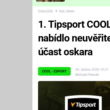
Které děsivé pecky vám
nejvíc zvednou tep?
Prima COOL
■
Cool - Esport
1. Tipsport COOL
nabídlo neuvěřit
účast oskara
28. dubna 2020 19:27
COOL - ESPORT
Michael Pšenák