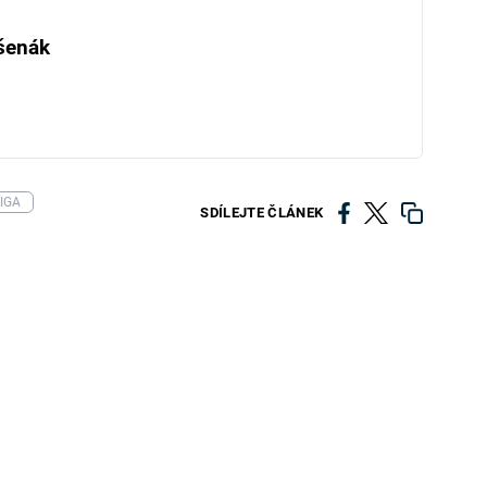
šenák
IGA
SDÍLEJTE ČLÁNEK