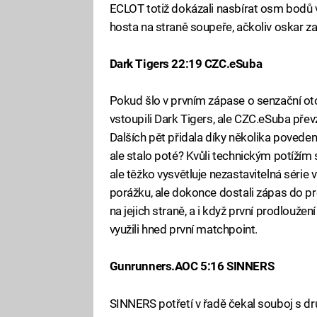
ECLOT totiž dokázali nasbírat osm bodů 
hosta na straně soupeře, ačkoliv oskar za
Dark Tigers 22:19 CZC.eSuba
Pokud šlo v prvním zápase o senzační ot
vstoupili Dark Tigers, ale CZC.eSuba přev
Dalších pět přidala díky několika povede
ale stalo poté? Kvůli technickým potížím 
ale těžko vysvětluje nezastavitelná série v 
porážku, ale dokonce dostali zápas do 
na jejich straně, a i když první prodlouže
využili hned první matchpoint.
Gunrunners.AOC 5:16 SINNERS
SINNERS potřetí v řadě čekal souboj s dru