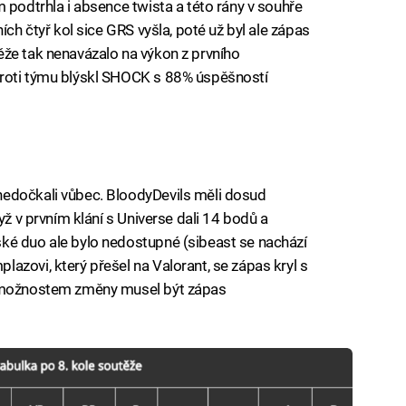
 podtrhla i absence twista a této rány v souhře
ích čtyř kol sice GRS vyšla, poté už byl ale zápas
ěže tak nenavázalo na výkon z prvního
proti týmu blýskl SHOCK s 88% úspěšností
nedočkali vůbec. BloodyDevils měli dosud
yž v prvním klání s Universe dali 14 bodů a
ké duo ale bylo nedostupné (sibeast se nachází
azovi, který přešel na Valorant, se zápas kryl s
m možnostem změny musel být zápas