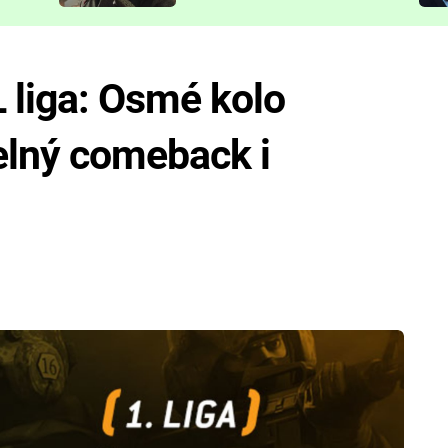
představit
 liga: Osmé kolo
elný comeback i