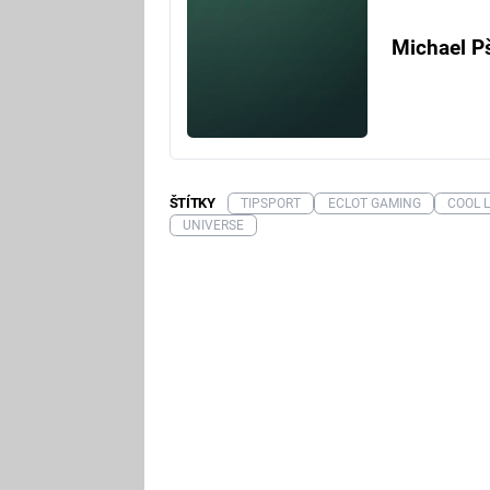
Michael P
ŠTÍTKY
TIPSPORT
ECLOT GAMING
COOL L
UNIVERSE