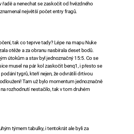
v řadě a nenechat se zaskočit od hvězdného
znamenal největší počet entry fragů.
očení, tak co teprve tady? Lépe na mapu Nuke
zala otěže a za obranu nasbírala deset bodů.
ným útokům a stav byl jednoznačný 15:5. Co se
sice musel na pár kol zaskočit benq1, i přesto se
podání tygrů, kteří nejen, že odvrátili drtivou
prodloužení! Tam už bylo momentum jednoznačně
ní na rozhodnutí nestačilo, tak v tom druhém
hým týmem tabulky, i tentokrát ale byli za