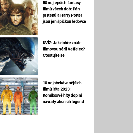
50 nejlepších fantasy
filmů všech dob: Pán
prstenů a Harry Potter
jsou jen špičkou ledovce
KVÍZ: Jak dobře znáte
filmovou sérii Vetřelec?
Otestujte se!
10 nejočekávanějších
filmů léta 2023:
Komiksové hity doplní
návraty akčních legend