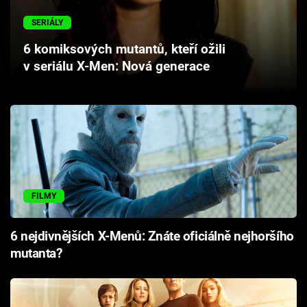
Cool Esport
SERIÁLY
Pořady
6 komiksových mutantů, kteří ožili
v seriálu X-Men: Nová generace
TV Program
Sledujte prima+
Přihlášení
FILMY
Sledujte nás
6 nejdivnějších X-Menů: Znáte oficiálně nejhoršího
mutanta?