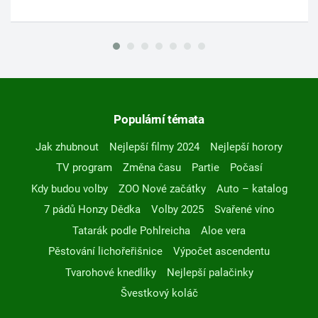
Populární témata
Jak zhubnout
Nejlepší filmy 2024
Nejlepší horory
TV program
Změna času
Partie
Počasí
Kdy budou volby
ZOO Nové začátky
Auto – katalog
7 pádů Honzy Dědka
Volby 2025
Svařené víno
Tatarák podle Pohlreicha
Aloe vera
Pěstování lichořeřišnice
Výpočet ascendentu
Tvarohové knedlíky
Nejlepší palačinky
Švestkový koláč