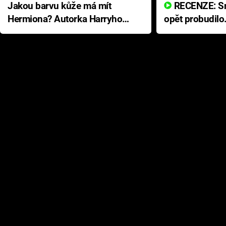
Jakou barvu kůže má mít
RECENZE: Smrtelné zlo se
Hermiona? Autorka Harryho
opět probudilo
Pottera přišla s ráznou
přichází s neo
odpovědí
hororovou nab