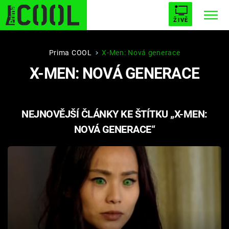
ŽIVĚ
STARHOUSE
BUFFY, PŘEMOŽITELKA UPÍRŮ
Trendy:
Prima COOL
X-Men: Nová generace
X-MEN: NOVÁ GENERACE
ESCAPE
PLNEJ KOTEL
AVENGERS 5
NEJNOVĚJŠÍ ČLÁNKY KE ŠTÍTKU „X-MEN:
NOVÁ GENERACE“
Témata
Filmy
Seriály
Hry