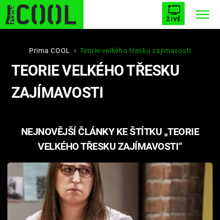
ŽIVĚ
STARHOUSE
BUFFY, PŘEMOŽITELKA UPÍRŮ
Trendy:
Prima COOL
Teorie velkého třesku zajímavosti
TEORIE VELKÉHO TŘESKU
ESCAPE
PLNEJ KOTEL
AVENGERS 5
ZAJÍMAVOSTI
NEJNOVĚJŠÍ ČLÁNKY KE ŠTÍTKU „TEORIE
Témata
VELKÉHO TŘESKU ZAJÍMAVOSTI“
Filmy
Seriály
Hry