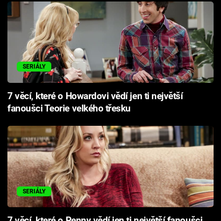
SERIÁLY
7 věcí, které o Howardovi vědí jen ti největší
fanoušci Teorie velkého třesku
SERIÁLY
7 věcí, které o Penny vědí jen ti největší fanoušci