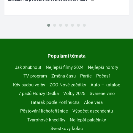
Populární témata
Jak zhubnout
Nejlepší filmy 2024
Nejlepší horory
TV program
Změna času
Partie
Počasí
Kdy budou volby
ZOO Nové začátky
Auto – katalog
7 pádů Honzy Dědka
Volby 2025
Svařené víno
Tatarák podle Pohlreicha
Aloe vera
Pěstování lichořeřišnice
Výpočet ascendentu
Tvarohové knedlíky
Nejlepší palačinky
Švestkový koláč