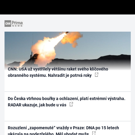
CNN: USA už vystřílely většinu raket svého klíčového
obranného systému. Nahradit je potrvá roky
Do Česka vtrhnou bouřky a ochlazení, platí extrémní výstraha.
RADAR ukazuje, jak bude u vás
Rozuzlení „zapomenuté“ vraždy v Praze: DNA po 15 letech
ukázala na podezřelého. Měl ubodat muže