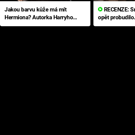
Jakou barvu kůže má mít
RECENZE: Smrtelné zlo se
Hermiona? Autorka Harryho
opět probudilo
Pottera přišla s ráznou
přichází s neo
odpovědí
hororovou nab