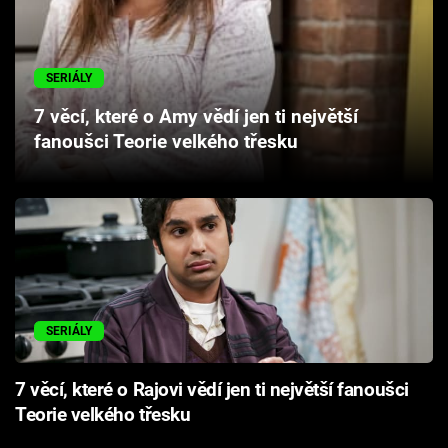
Cool Esport
Pořady
SERIÁLY
7 věcí, které o Amy vědí jen ti největší
TV Program
fanoušci Teorie velkého třesku
Sledujte prima+
Přihlášení
Sledujte nás
SERIÁLY
7 věcí, které o Rajovi vědí jen ti největší fanoušci
Teorie velkého třesku