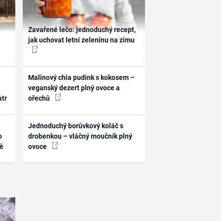
Zavařené lečo: jednoduchý recept,
jak uchovat letní zeleninu na zimu
Malinový chia pudink s kokosem –
veganský dezert plný ovoce a
atr
ořechů
Jednoduchý borůvkový koláč s
o
drobenkou – vláčný moučník plný
ně
ovoce