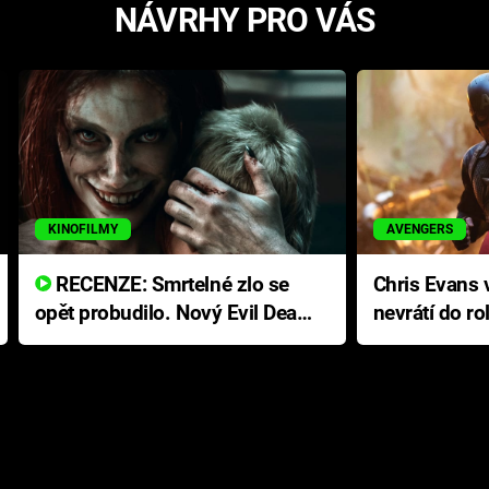
NÁVRHY PRO VÁS
KINOFILMY
AVENGERS
RECENZE: Smrtelné zlo se
Chris Evans v
opět probudilo. Nový Evil Dead
nevrátí do ro
přichází s neodolatelnou
Ameriky
hororovou nabídkou