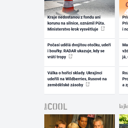
Kraje nedostanou z fondu ani
Pri
korunu na silnice, oznámil Půta.
Pri
Ministerstvo krok vysvětluje
i n
Počasí udělá dvojitou otočku, udeří
Ma
i bouřky. RADAR ukazuje, kdy se
vž
vrátí tropy
já,
Válka o hořící sklady. Ukrajinci
Ro
udeřili na Wildberries, Rusové na
Pr
zemědělské zásoby
a 