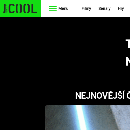
Menu
Filmy
Seriály
Hry
Seriály
Filmy
SIMPSONOVI
STAR WARS
HVĚZDNÁ
AVENGERS
BRÁNA
RYCHLE A
TEORIE
ZBĚSILE 10
NEJNOVĚJŠÍ 
VELKÉHO
PREDÁTOR
TŘESKU
FUTURAMA