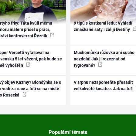
rtyho frky: Táta kvůli mému
9 tipů s kostkami ledu: Vyhladí
oru málem přišel o práci,
zmačkané šaty i zalijí květiny
práví kontroverzní Řezník
per Vercetti vyfasoval na
Muchomůrku růžovku ani sucho
vensku 5 let vězení, pak bude ze
nezdolá! Jak ji rozeznat od
mě vyhoštěn
tygrované?
vý objev Kazmy? Blondýnka se s
V srpnu nezapomeňte přesadit
 vodí za ruce a fotí se na místě
velkokvěté kosatce. Jak na to?
ko Rosecká
Populární témata