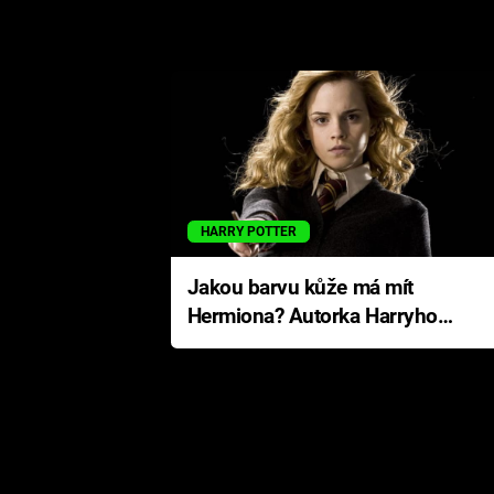
HARRY POTTER
Jakou barvu kůže má mít
Hermiona? Autorka Harryho
Pottera přišla s ráznou
odpovědí