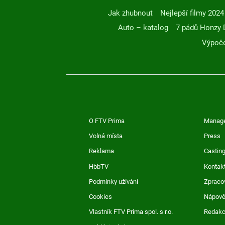
Jak zhubnout
Nejlepší filmy 2024
Auto – katalog
7 pádů Honzy 
Výpoče
O FTV Prima
Manag
Volná místa
Press
Reklama
Casting
HbbTV
Kontak
Podmínky užívání
Zpraco
Cookies
Nápov
Vlastník FTV Prima spol. s r.o.
Redak