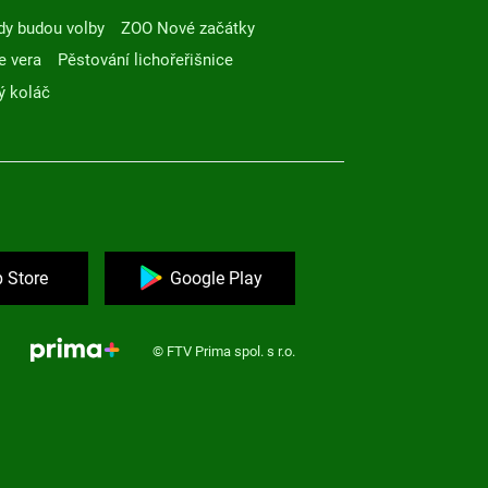
dy budou volby
ZOO Nové začátky
e vera
Pěstování lichořeřišnice
ý koláč
 Store
Google Play
© FTV Prima spol. s r.o.