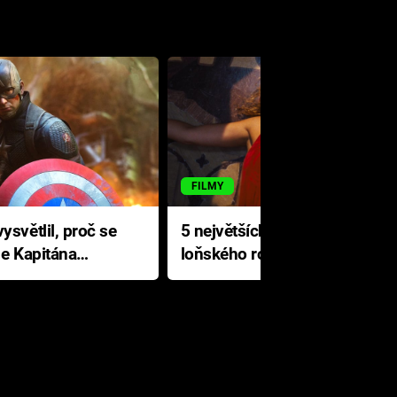
FILMY
ysvětlil, proč se
5 největších propadáků
le Kapitána
loňského roku: Disney na
jediné katastrofě prodělal 200
milionů dolarů