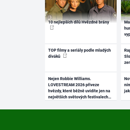
10 nejlepších dílů Hvězdné brány
Ma
hum
vy
TOP filmy a seriály podle mladých
Rap
diváků
Slo
ze
Nejen Robbie Williams.
No
LOVESTREAM 2026 přiveze
ním
hvězdy, které běžně uvidíte jen na
ja
největších světových festivalech