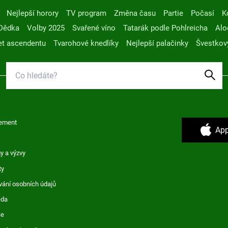
Nejlepší horory
TV program
Změna času
Partie
Počasí
K
Dědka
Volby 2025
Svařené víno
Tatarák podle Pohlreicha
Alo
t ascendentu
Tvarohové knedlíky
Nejlepší palačinky
Švestkov
ement
App
y a výzvy
ty
vání osobních údajů
ěda
ce