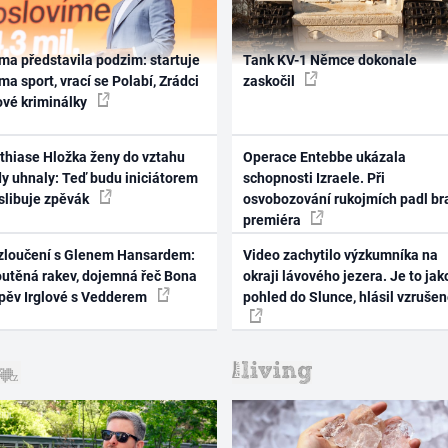
ma představila podzim: startuje
Tank KV-1 Němce dokonale
ma sport, vrací se Polabí, Zrádci
zaskočil
ové kriminálky
thiase Hložka ženy do vztahu
Operace Entebbe ukázala
dy uhnaly: Teď budu iniciátorem
schopnosti Izraele. Při
 slibuje zpěvák
osvobozování rukojmích padl br
premiéra
zloučení s Glenem Hansardem:
Video zachytilo výzkumníka na
outěná rakev, dojemná řeč Bona
okraji lávového jezera. Je to jak
zpěv Irglové s Vedderem
pohled do Slunce, hlásil vzruše