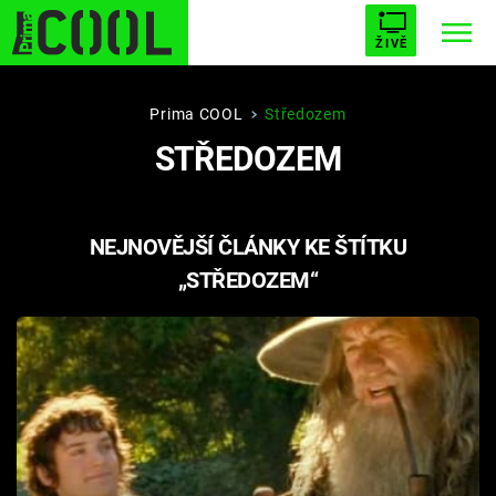
ŽIVĚ
STARHOUSE
BUFFY, PŘEMOŽITELKA UPÍRŮ
Trendy:
Prima COOL
Středozem
STŘEDOZEM
ESCAPE
PLNEJ KOTEL
AVENGERS 5
NEJNOVĚJŠÍ ČLÁNKY KE ŠTÍTKU
„STŘEDOZEM“
Témata
Filmy
Seriály
Hry