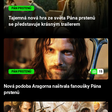
Cool Esport
PÁN PRSTENŮ
Pořady
Tajemná nová hra ze světa Pána prstenů
se představuje krásným trailerem
TV Program
Sledujte prima+
Přihlášení
15
PÁN PRSTENŮ
Sledujte nás
Nová podoba Aragorna naštvala fanoušky Pána
prstenů