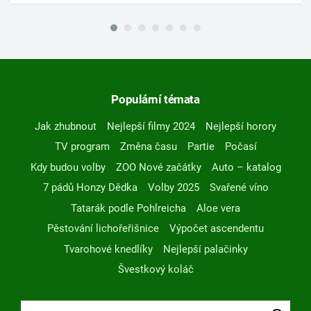
Populární témata
Jak zhubnout
Nejlepší filmy 2024
Nejlepší horory
TV program
Změna času
Partie
Počasí
Kdy budou volby
ZOO Nové začátky
Auto – katalog
7 pádů Honzy Dědka
Volby 2025
Svařené víno
Tatarák podle Pohlreicha
Aloe vera
Pěstování lichořeřišnice
Výpočet ascendentu
Tvarohové knedlíky
Nejlepší palačinky
Švestkový koláč