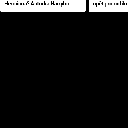
Hermiona? Autorka Harryho
opět probudilo
Pottera přišla s ráznou
přichází s neo
odpovědí
hororovou nab