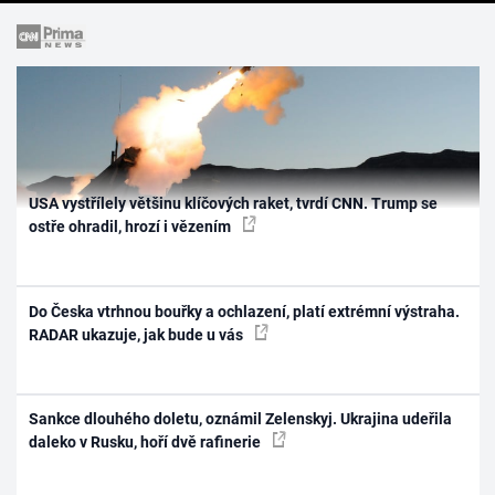
USA vystřílely většinu klíčových raket, tvrdí CNN. Trump se
ostře ohradil, hrozí i vězením
Do Česka vtrhnou bouřky a ochlazení, platí extrémní výstraha.
RADAR ukazuje, jak bude u vás
Sankce dlouhého doletu, oznámil Zelenskyj. Ukrajina udeřila
daleko v Rusku, hoří dvě rafinerie