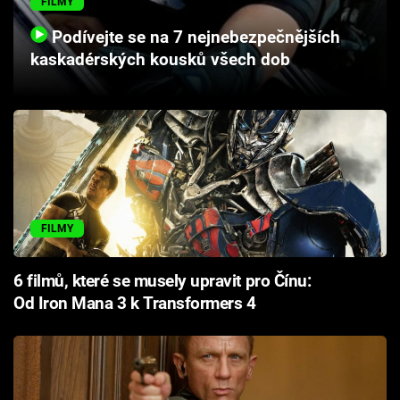
FILMY
Cool Esport
Podívejte se na 7 nejnebezpečnějších
kaskadérských kousků všech dob
Pořady
TV Program
Sledujte prima+
Přihlášení
FILMY
Sledujte nás
6 filmů, které se musely upravit pro Čínu:
Od Iron Mana 3 k Transformers 4