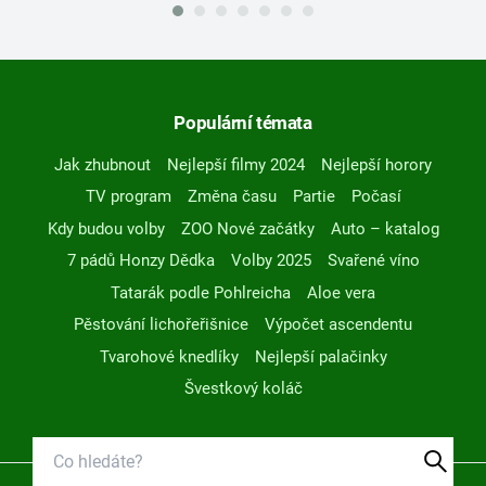
Populární témata
Jak zhubnout
Nejlepší filmy 2024
Nejlepší horory
TV program
Změna času
Partie
Počasí
Kdy budou volby
ZOO Nové začátky
Auto – katalog
7 pádů Honzy Dědka
Volby 2025
Svařené víno
Tatarák podle Pohlreicha
Aloe vera
Pěstování lichořeřišnice
Výpočet ascendentu
Tvarohové knedlíky
Nejlepší palačinky
Švestkový koláč