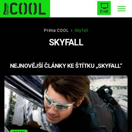
ŽIVĚ
STARHOUSE
BUFFY, PŘEMOŽITELKA UPÍRŮ
Trendy:
Prima COOL
Skyfall
SKYFALL
ESCAPE
PLNEJ KOTEL
AVENGERS 5
NEJNOVĚJŠÍ ČLÁNKY KE ŠTÍTKU „SKYFALL“
Témata
Filmy
Seriály
Hry