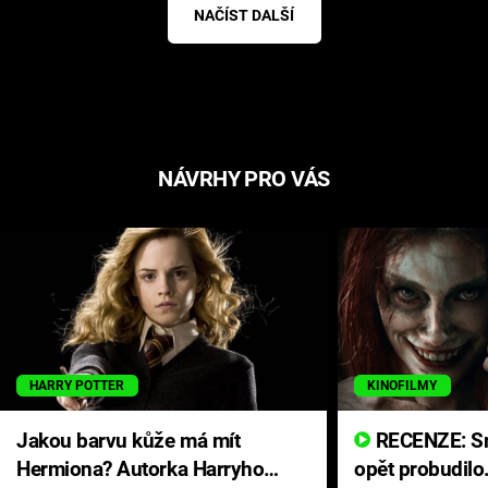
NAČÍST DALŠÍ
NÁVRHY PRO VÁS
HARRY POTTER
KINOFILMY
Jakou barvu kůže má mít
RECENZE: Smrtelné zlo se
Hermiona? Autorka Harryho
opět probudilo