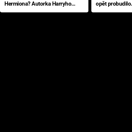
Hermiona? Autorka Harryho
opět probudilo
Pottera přišla s ráznou
přichází s neo
odpovědí
hororovou nab