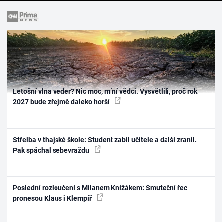
Letošní vlna veder? Nic moc, míní vědci. Vysvětlili, proč rok
2027 bude zřejmě daleko horší
Střelba v thajské škole: Student zabil učitele a další zranil.
Pak spáchal sebevraždu
Poslední rozloučení s Milanem Knížákem: Smuteční řec
pronesou Klaus i Klempíř