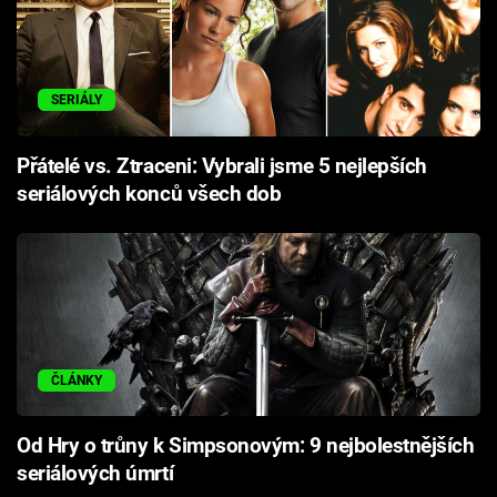
SERIÁLY
Přátelé vs. Ztraceni: Vybrali jsme 5 nejlepších
seriálových konců všech dob
ČLÁNKY
Od Hry o trůny k Simpsonovým: 9 nejbolestnějších
seriálových úmrtí