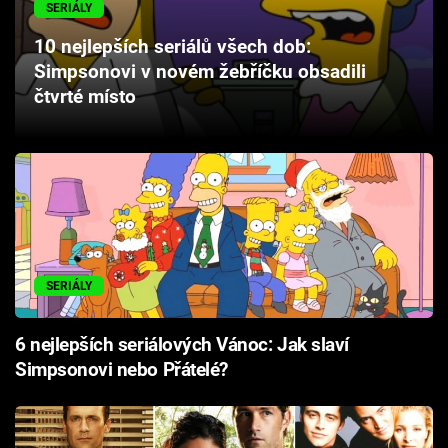
SERIÁLY
Cool Esport
10 nejlepších seriálů všech dob:
Pořady
Simpsonovi v novém žebříčku obsadili
čtvrté místo
TV Program
Sledujte prima+
Přihlášení
SERIÁLY
Sledujte nás
6 nejlepších seriálových Vánoc: Jak slaví
Simpsonovi nebo Přátelé?