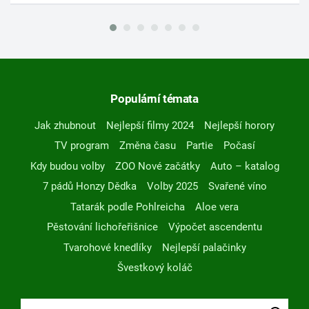
Populární témata
Jak zhubnout
Nejlepší filmy 2024
Nejlepší horory
TV program
Změna času
Partie
Počasí
Kdy budou volby
ZOO Nové začátky
Auto – katalog
7 pádů Honzy Dědka
Volby 2025
Svařené víno
Tatarák podle Pohlreicha
Aloe vera
Pěstování lichořeřišnice
Výpočet ascendentu
Tvarohové knedlíky
Nejlepší palačinky
Švestkový koláč