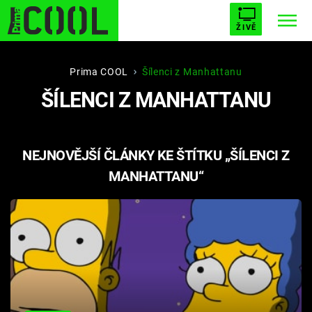
ŽIVĚ
STARHOUSE
BUFFY, PŘEMOŽITELKA UPÍRŮ
Trendy:
Prima COOL
Šílenci z Manhattanu
ŠÍLENCI Z MANHATTANU
ESCAPE
PLNEJ KOTEL
AVENGERS 5
NEJNOVĚJŠÍ ČLÁNKY KE ŠTÍTKU „ŠÍLENCI Z
MANHATTANU“
Témata
Filmy
Seriály
Hry