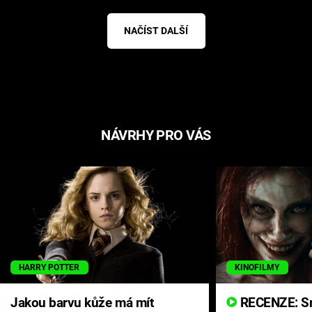
NAČÍST DALŠÍ
NÁVRHY PRO VÁS
HARRY POTTER
KINOFILMY
Jakou barvu kůže má mít
RECENZE: Smrtelné zlo se