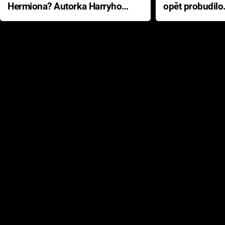
Hermiona? Autorka Harryho
opět probudilo
Pottera přišla s ráznou
přichází s neo
odpovědí
hororovou nab