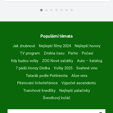
Populární témata
Jak zhubnout
Nejlepší filmy 2024
Nejlepší horory
TV program
Změna času
Partie
Počasí
Kdy budou volby
ZOO Nové začátky
Auto – katalog
7 pádů Honzy Dědka
Volby 2025
Svařené víno
Tatarák podle Pohlreicha
Aloe vera
Pěstování lichořeřišnice
Výpočet ascendentu
Tvarohové knedlíky
Nejlepší palačinky
Švestkový koláč