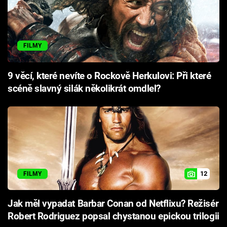
FILMY
9 věcí, které nevíte o Rockově Herkulovi: Při které
scéně slavný silák několikrát omdlel?
12
FILMY
Jak měl vypadat Barbar Conan od Netflixu? Režisér
Robert Rodriguez popsal chystanou epickou trilogii