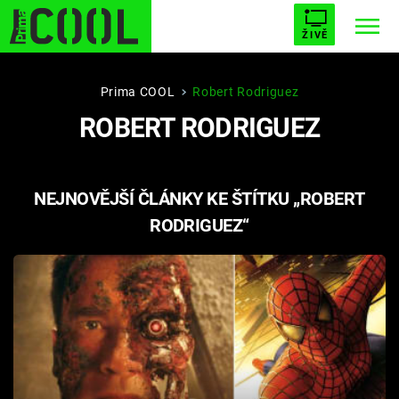
ŽIVĚ
STARHOUSE
BUFFY, PŘEMOŽITELKA UPÍRŮ
Trendy:
Prima COOL
Robert Rodriguez
ROBERT RODRIGUEZ
ESCAPE
PLNEJ KOTEL
AVENGERS 5
NEJNOVĚJŠÍ ČLÁNKY KE ŠTÍTKU „ROBERT
RODRIGUEZ“
Témata
Filmy
Seriály
Hry