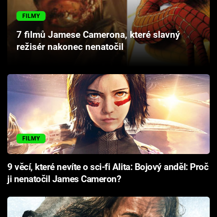
Cool Esport
FILMY
Pořady
7 filmů Jamese Camerona, které slavný
režisér nakonec nenatočil
TV Program
Sledujte prima+
Přihlášení
FILMY
Sledujte nás
9 věcí, které nevíte o sci-fi Alita: Bojový anděl: Proč
ji nenatočil James Cameron?