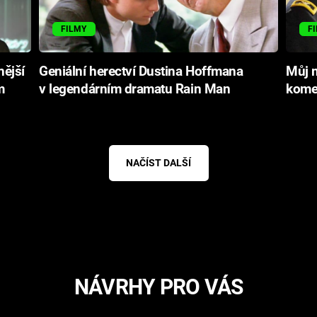
FILMY
F
nější
Geniální herectví Dustina Hoffmana
Můj m
m
v legendárním dramatu Rain Man
kome
NAČÍST DALŠÍ
NÁVRHY PRO VÁS