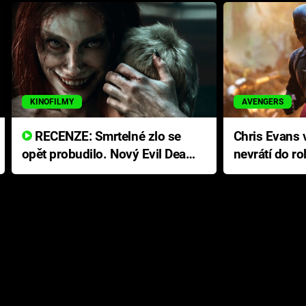
KINOFILMY
AVENGERS
RECENZE: Smrtelné zlo se
Chris Evans v
opět probudilo. Nový Evil Dead
nevrátí do ro
přichází s neodolatelnou
Ameriky
hororovou nabídkou