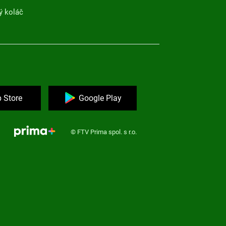
ý koláč
 Store
Google Play
© FTV Prima spol. s r.o.