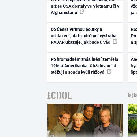
níž se USA dostaly ve Vietnamu či v
vž
Afghánistánu
já,
Do Česka vtrhnou bouřky a
Ro
ochlazení, platí extrémní výstraha.
Pr
RADAR ukazuje, jak bude u vás
a 
Po hromadném znásilnění zemřela
Ane
19letá Američanka. Obžalovaní si
byd
stěžují u soudu kvůli růžové
šp