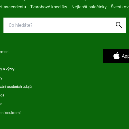
t ascendentu
Tvarohové knedlíky
Nejlepší palačinky
Švestkov
ement
App
y a výzvy
ty
vání osobních údajů
ěda
ce
ení soukromí