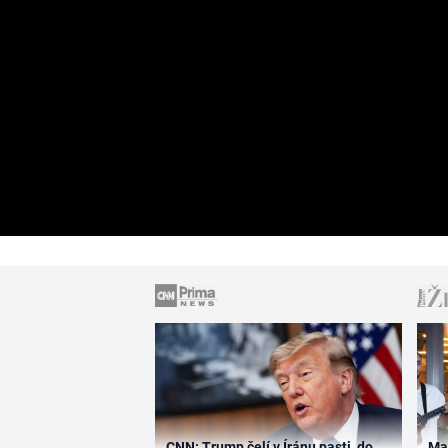
CNN: Trump čelí v Íránu pasti, do
Ma