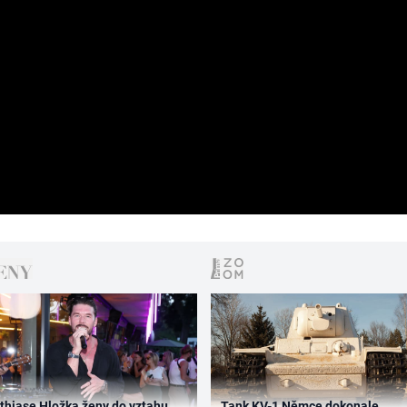
thiase Hložka ženy do vztahu
Tank KV-1 Němce dokonale