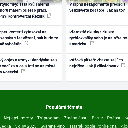
rtyho frky: Táta kvůli mému
V srpnu nezapomeňte přesadit
oru málem přišel o práci,
velkokvěté kosatce. Jak na to?
práví kontroverzní Řezník
per Vercetti vyfasoval na
Přerostlé okurky? Zkuste
vensku 5 let vězení, pak bude ze
rychlokvašky nebo je naložte po
mě vyhoštěn
americku!
vý objev Kazmy? Blondýnka se s
Růžová plíseň: Zbavte se jí co
 vodí za ruce a fotí se na místě
nejdříve! Jak ji zlikvidovat?
ko Rosecká
Populární témata
Nejlepší horory
TV program
Změna času
Partie
Počasí
K
Dědka
Volby 2025
Svařené víno
Tatarák podle Pohlreicha
Alo