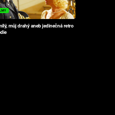
ILMY
ilý, můj drahý aneb jedinečná retro
die