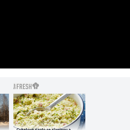
Cuketové rizoto se slaninou a