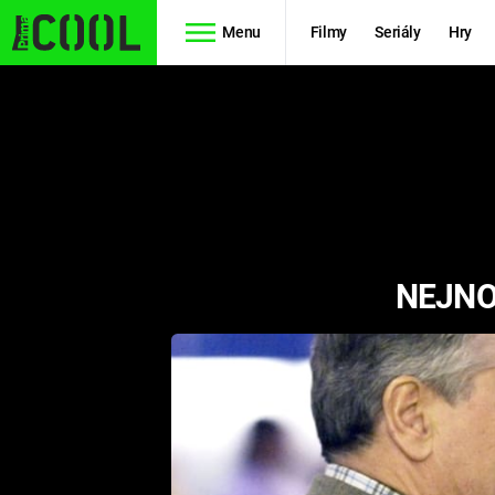
Menu
Filmy
Seriály
Hry
Seriály
Filmy
SIMPSONOVI
STAR WARS
HVĚZDNÁ
AVENGERS
BRÁNA
NEJNO
RYCHLE A
TEORIE
ZBĚSILE 10
VELKÉHO
PREDÁTOR
TŘESKU
FUTURAMA