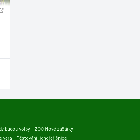
dy budou volby
ZOO Nové začátky
e vera
Pěstování lichořeřišnice