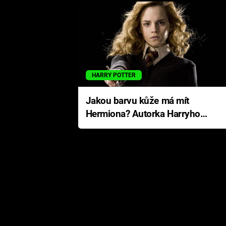
HARRY POTTER
Jakou barvu kůže má mít
Hermiona? Autorka Harryho
Pottera přišla s ráznou
odpovědí