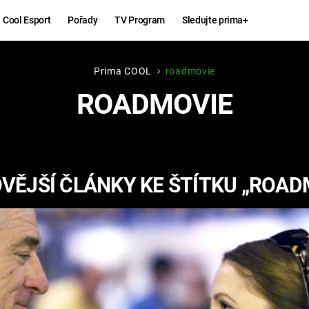
Cool Esport
Pořady
TV Program
Sledujte prima+
Prima COOL
roadmovie
Hry
Zábava
ROADMOVIE
MAFIA
ZÁBAVN
GALERI
GTA 6
NEJLEP
VĚJŠÍ ČLÁNKY KE ŠTÍTKU „ROAD
KINGDOM
KOMEDI
COME:
DELIVERANCE
CHUCK
NORRIS
ESPORT
DEADP