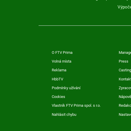
Výpoče
O FTV Prima
Manag
Volná místa
Press
Reklama
Casting
HbbTV
Kontak
Podmínky užívání
Zpraco
Cookies
Nápov
Vlastník FTV Prima spol. s r.o.
Redak
Nahlásit chybu
Nastav