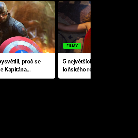
FILMY
ysvětlil, proč se
5 největších propadáků
le Kapitána
loňského roku: Disney na
jediné katastrofě prodělal 200
milionů dolarů