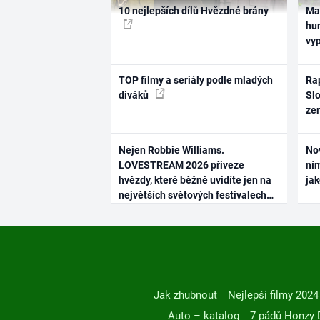
10 nejlepších dílů Hvězdné brány
Ma
hum
vy
TOP filmy a seriály podle mladých
Rap
diváků
Slo
ze
Nejen Robbie Williams.
No
LOVESTREAM 2026 přiveze
ním
hvězdy, které běžně uvidíte jen na
ja
největších světových festivalech
Jak zhubnout
Nejlepší filmy 2024
Auto – katalog
7 pádů Honzy 