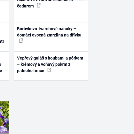
čedarem
Borůvkovo-tvarohové nanuky –
domácí ovocná zmrzlina na dřívku
atr
Vepřový guláš s houbami a pórkem
o
– krémový a voňavý pokrm z
ně
jednoho hrnce