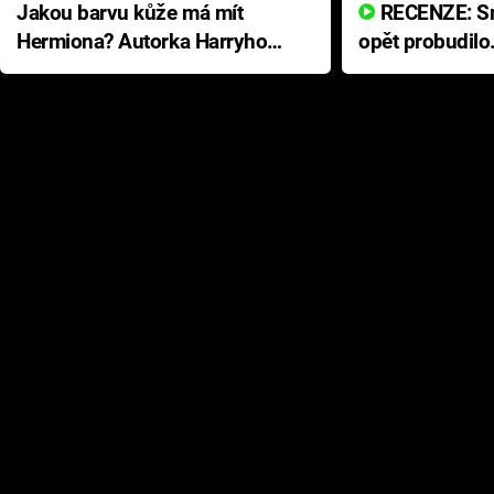
Jakou barvu kůže má mít
RECENZE: Smrtelné zlo se
Hermiona? Autorka Harryho
opět probudilo
Pottera přišla s ráznou
přichází s neo
odpovědí
hororovou nab