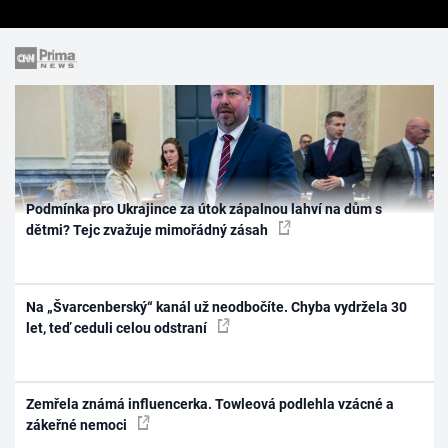
Podmínka pro Ukrajince za útok zápalnou lahví na dům s
dětmi? Tejc zvažuje mimořádný zásah
Na „Švarcenberský“ kanál už neodbočíte. Chyba vydržela 30
let, teď ceduli celou odstraní
Zemřela známá influencerka. Towleová podlehla vzácné a
zákeřné nemoci