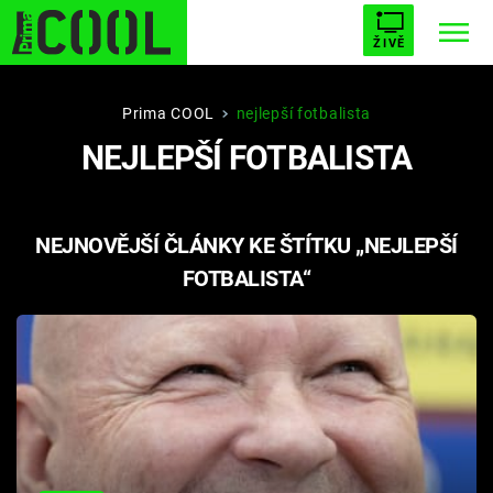
ŽIVĚ
STARHOUSE
BUFFY, PŘEMOŽITELKA UPÍRŮ
Trendy:
Prima COOL
nejlepší fotbalista
NEJLEPŠÍ FOTBALISTA
ESCAPE
PLNEJ KOTEL
AVENGERS 5
NEJNOVĚJŠÍ ČLÁNKY KE ŠTÍTKU „NEJLEPŠÍ
FOTBALISTA“
Témata
Filmy
Seriály
Hry