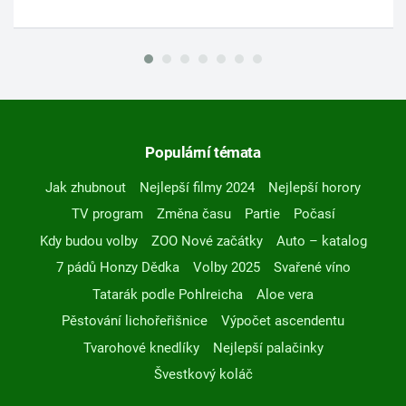
Populární témata
Jak zhubnout
Nejlepší filmy 2024
Nejlepší horory
TV program
Změna času
Partie
Počasí
Kdy budou volby
ZOO Nové začátky
Auto – katalog
7 pádů Honzy Dědka
Volby 2025
Svařené víno
Tatarák podle Pohlreicha
Aloe vera
Pěstování lichořeřišnice
Výpočet ascendentu
Tvarohové knedlíky
Nejlepší palačinky
Švestkový koláč