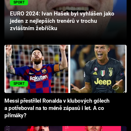
SPORT
Cool Esport
EURO 2024: Ivan Hašek byl vyhlášen jako
Pořady
jeden z nejlepších trenérů v trochu
zvláštním žebříčku
TV Program
Sledujte prima+
Přihlášení
SPORT
Sledujte nás
Messi přestřílel Ronalda v klubových gólech
a potřeboval na to méně zápasů i let. A co
přímáky?