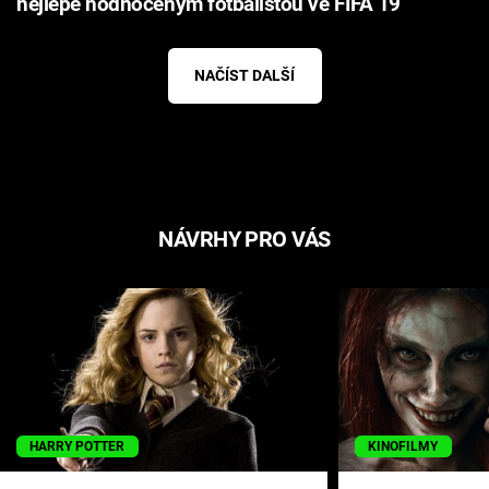
nejlépe hodnoceným fotbalistou ve FIFA 19
NAČÍST DALŠÍ
NÁVRHY PRO VÁS
HARRY POTTER
KINOFILMY