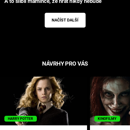
A to slíbil mamince, že hrát nikdy nebude
NAČÍST DALŠÍ
NÁVRHY PRO VÁS
HARRY POTTER
KINOFILMY