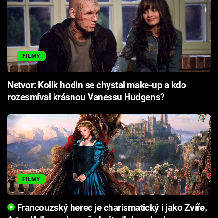
FILMY
Netvor: Kolik hodin se chystal make-up a kdo
rozesmíval krásnou Vanessu Hudgens?
FILMY
Francouzský herec je charismatický i jako Zvíře.