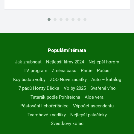
Populární témata
Jak zhubnout
Nejlepší filmy 2024
Nejlepší horory
TV program
Změna času
Partie
Počasí
Kdy budou volby
ZOO Nové začátky
Auto – katalog
7 pádů Honzy Dědka
Volby 2025
Svařené víno
Tatarák podle Pohlreicha
Aloe vera
Pěstování lichořeřišnice
Výpočet ascendentu
Tvarohové knedlíky
Nejlepší palačinky
Švestkový koláč