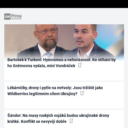
Bartošek k Turkovi: Hyenismus a nehoráznost. Ke stíhání by
ho Sněmovna vydala, míní Vondráček
Lékárničky, drony i pytle na mrtvoly: Jsou tržiště jako
Wildberries legitimním cílem Ukrajiny?
Šándor: Na masy ruských vojáků budou ukrajinské drony
krátké. Konflikt se nevyvíjí dobře