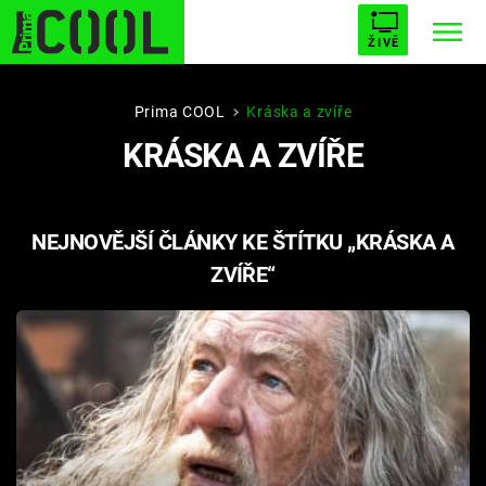
ŽIVĚ
STARHOUSE
BUFFY, PŘEMOŽITELKA UPÍRŮ
Trendy:
Prima COOL
Kráska a zvíře
KRÁSKA A ZVÍŘE
ESCAPE
PLNEJ KOTEL
AVENGERS 5
NEJNOVĚJŠÍ ČLÁNKY KE ŠTÍTKU „KRÁSKA A
ZVÍŘE“
Témata
Filmy
Seriály
Hry