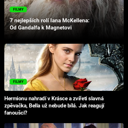
Cool Esport
FILMY
Pořady
7 nejlepších rolí Iana McKellena:
Od Gandalfa k Magnetovi
TV Program
Sledujte prima+
Přihlášení
FILMY
Sledujte nás
Hermionu nahradí v Krásce a zvířeti slavná
zpěvačka, Bella už nebude bílá. Jak reagují
fanoušci?