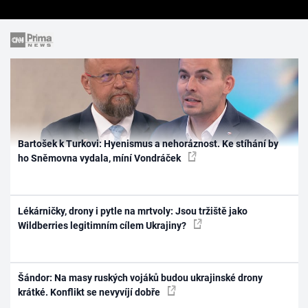
Bartošek k Turkovi: Hyenismus a nehoráznost. Ke stíhání by
ho Sněmovna vydala, míní Vondráček
Lékárničky, drony i pytle na mrtvoly: Jsou tržiště jako
Wildberries legitimním cílem Ukrajiny?
Šándor: Na masy ruských vojáků budou ukrajinské drony
krátké. Konflikt se nevyvíjí dobře