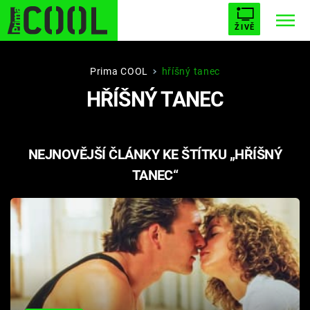
ŽIVĚ
STARHOUSE
BUFFY, PŘEMOŽITELKA UPÍRŮ
Trendy:
Prima COOL
hříšný tanec
HŘÍŠNÝ TANEC
ESCAPE
PLNEJ KOTEL
AVENGERS 5
NEJNOVĚJŠÍ ČLÁNKY KE ŠTÍTKU „HŘÍŠNÝ
TANEC“
Témata
Filmy
Seriály
Hry