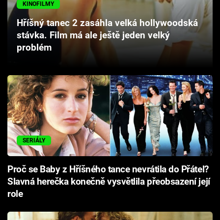
KINOFILMY
Cool Esport
Hříšný tanec 2 zasáhla velká hollywoodská
Pořady
stávka. Film má ale ještě jeden velký
problém
TV Program
Sledujte prima+
Přihlášení
SERIÁLY
Sledujte nás
Proč se Baby z Hříšného tance nevrátila do Přátel?
Slavná herečka konečně vysvětlila přeobsazení její
role