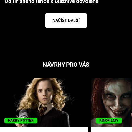
Od Hříšného tance k Bláznivé dovolené
NAČÍST DALŠÍ
NÁVRHY PRO VÁS
HARRY POTTER
KINOFILMY