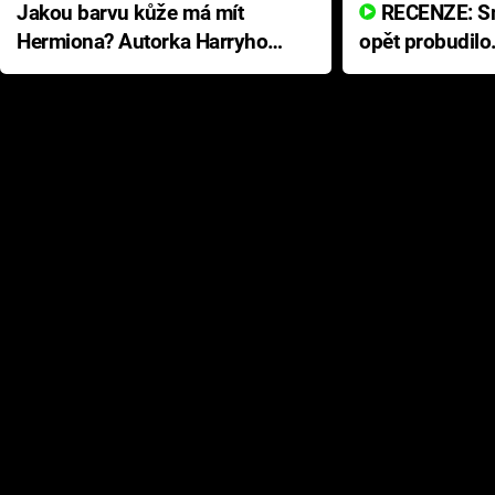
Jakou barvu kůže má mít
RECENZE: Smrtelné zlo se
Hermiona? Autorka Harryho
opět probudilo
Pottera přišla s ráznou
přichází s neo
odpovědí
hororovou nab