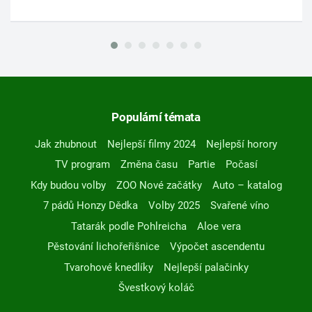
Populární témata
Jak zhubnout
Nejlepší filmy 2024
Nejlepší horory
TV program
Změna času
Partie
Počasí
Kdy budou volby
ZOO Nové začátky
Auto – katalog
7 pádů Honzy Dědka
Volby 2025
Svařené víno
Tatarák podle Pohlreicha
Aloe vera
Pěstování lichořeřišnice
Výpočet ascendentu
Tvarohové knedlíky
Nejlepší palačinky
Švestkový koláč