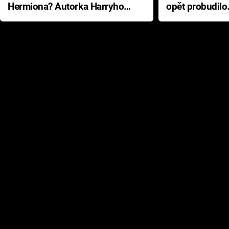
Hermiona? Autorka Harryho
opět probudilo
Pottera přišla s ráznou
přichází s neo
odpovědí
hororovou nab