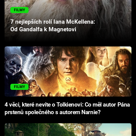
Cool Esport
FILMY
Pořady
7 nejlepších rolí Iana McKellena:
Od Gandalfa k Magnetovi
TV Program
Sledujte prima+
Přihlášení
FILMY
Sledujte nás
4 věci, které nevíte o Tolkienovi: Co měl autor Pána
prstenů společného s autorem Narnie?