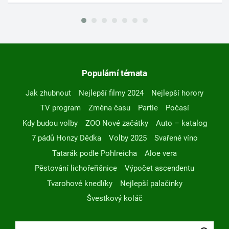
Populární témata
Jak zhubnout
Nejlepší filmy 2024
Nejlepší horory
TV program
Změna času
Partie
Počasí
Kdy budou volby
ZOO Nové začátky
Auto – katalog
7 pádů Honzy Dědka
Volby 2025
Svařené víno
Tatarák podle Pohlreicha
Aloe vera
Pěstování lichořeřišnice
Výpočet ascendentu
Tvarohové knedlíky
Nejlepší palačinky
Švestkový koláč