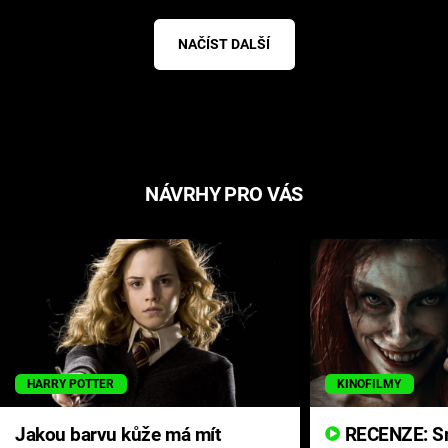
NAČÍST DALŠÍ
NÁVRHY PRO VÁS
HARRY POTTER
KINOFILMY
Jakou barvu kůže má mít
RECENZE: Smrtelné zlo se