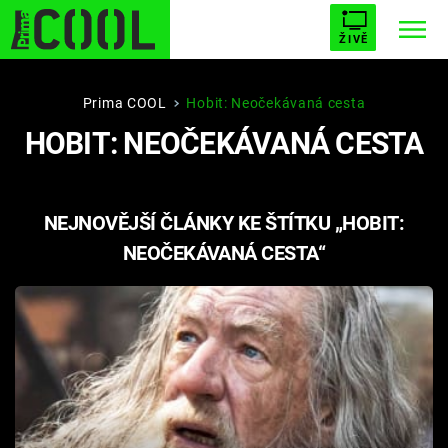
ŽIVĚ
STARHOUSE
BUFFY, PŘEMOŽITELKA UPÍRŮ
Trendy:
Prima COOL
Hobit: Neočekávaná cesta
HOBIT: NEOČEKÁVANÁ CESTA
ESCAPE
PLNEJ KOTEL
AVENGERS 5
NEJNOVĚJŠÍ ČLÁNKY KE ŠTÍTKU „HOBIT:
NEOČEKÁVANÁ CESTA“
Témata
Filmy
Seriály
Hry