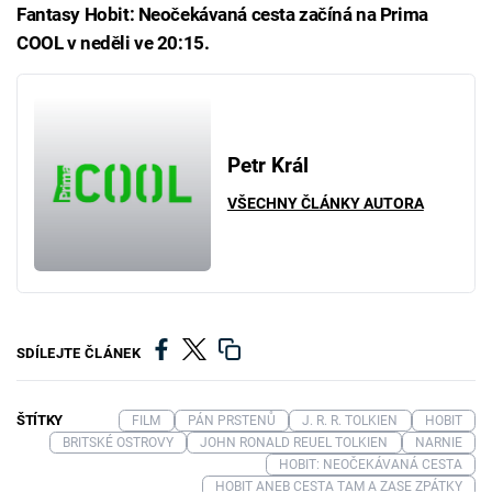
Fantasy Hobit: Neočekávaná cesta začíná na Prima
COOL v neděli ve 20:15.
Petr Král
VŠECHNY ČLÁNKY AUTORA
SDÍLEJTE ČLÁNEK
ŠTÍTKY
FILM
PÁN PRSTENŮ
J. R. R. TOLKIEN
HOBIT
BRITSKÉ OSTROVY
JOHN RONALD REUEL TOLKIEN
NARNIE
HOBIT: NEOČEKÁVANÁ CESTA
HOBIT ANEB CESTA TAM A ZASE ZPÁTKY