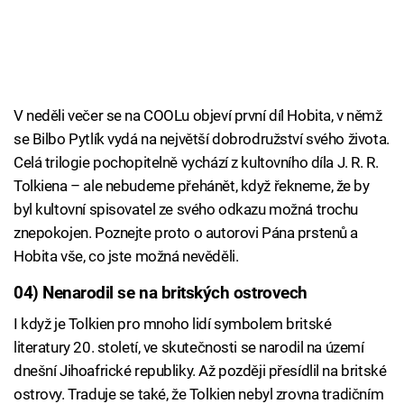
V neděli večer se na COOLu objeví první díl Hobita, v němž
se Bilbo Pytlík vydá na největší dobrodružství svého života.
Celá trilogie pochopitelně vychází z kultovního díla J. R. R.
Tolkiena – ale nebudeme přehánět, když řekneme, že by
byl kultovní spisovatel ze svého odkazu možná trochu
znepokojen. Poznejte proto o autorovi Pána prstenů a
Hobita vše, co jste možná nevěděli.
04) Nenarodil se na britských ostrovech
I když je Tolkien pro mnoho lidí symbolem britské
literatury 20. století, ve skutečnosti se narodil na území
dnešní Jihoafrické republiky. Až později přesídlil na britské
ostrovy. Traduje se také, že Tolkien nebyl zrovna tradičním