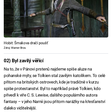
Hobit: Šmakova dračí poušť
Zdroj: Warner Bros.
02) Byl zavilý věřící
Na to, že v Pánovi prstenů najdeme spíše aluze na
pohanské mýty, se Tolkien stal zavilým katolíkem. To celé
přitom na britských ostrovech, kde je tradičně v kurzu
spíše protestanství. Byl to například právě Tolkien, kdo
přivedl k víře C. S. Lewise, dalšího populárního autora
fantasy – v jeho Narnii jsou přitom narážky na křesťanství
daleko viditelnější.