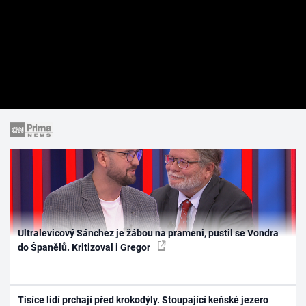
Ultralevicový Sánchez je žábou na prameni, pustil se Vondra
do Španělů. Kritizoval i Gregor
Tisíce lidí prchají před krokodýly. Stoupající keňské jezero