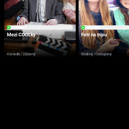
PŘEHRÁT
PŘEHRÁT
Mezi COOLky
Fotr na tripu
Komedie / Zábavný
Rodinný / Cestopisný