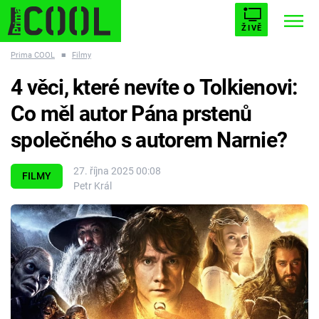
ŽIVĚ
Prima COOL
■
Filmy
STARHOUSE
BUFFY, PŘEMOŽITELKA UPÍRŮ
Trendy:
4 věci, které nevíte o Tolkienovi:
ESCAPE
PLNEJ KOTEL
AVENGERS 5
Co měl autor Pána prstenů
společného s autorem Narnie?
27. října 2025 00:08
FILMY
Petr Král
Témata
Filmy
Seriály
Hry