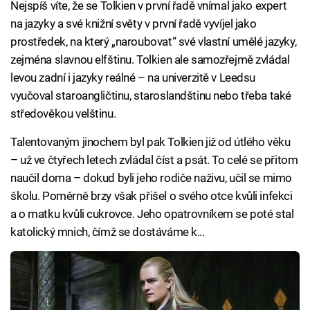
Nejspíš víte, že se Tolkien v první řadě vnímal jako expert
na jazyky a své knižní světy v první řadě vyvíjel jako
prostředek, na který „naroubovat“ své vlastní umělé jazyky,
zejména slavnou elfštinu. Tolkien ale samozřejmě zvládal
levou zadní i jazyky reálné – na univerzitě v Leedsu
vyučoval staroangličtinu, staroslandštinu nebo třeba také
středověkou velštinu.
Talentovaným jinochem byl pak Tolkien již od útlého věku
– už ve čtyřech letech zvládal číst a psát. To celé se přitom
naučil doma – dokud byli jeho rodiče naživu, učil se mimo
školu. Poměrně brzy však přišel o svého otce kvůli infekci
a o matku kvůli cukrovce. Jeho opatrovníkem se poté stal
katolický mnich, čímž se dostáváme k...