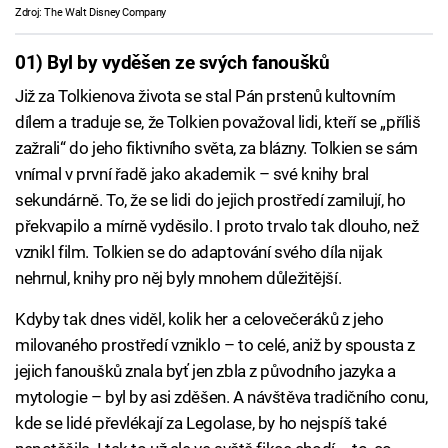
Zdroj: The Walt Disney Company
01) Byl by vyděšen ze svých fanoušků
Již za Tolkienova života se stal Pán prstenů kultovním
dílem a traduje se, že Tolkien považoval lidi, kteří se „příliš
zažrali“ do jeho fiktivního světa, za blázny. Tolkien se sám
vnímal v první řadě jako akademik – své knihy bral
sekundárně. To, že se lidi do jejich prostředí zamilují, ho
překvapilo a mírně vyděsilo. I proto trvalo tak dlouho, než
vznikl film. Tolkien se do adaptování svého díla nijak
nehrnul, knihy pro něj byly mnohem důležitější.
Kdyby tak dnes viděl, kolik her a celovečeráků z jeho
milovaného prostředí vzniklo – to celé, aniž by spousta z
jejich fanoušků znala byť jen zbla z původního jazyka a
mytologie – byl by asi zděšen. A návštěva tradičního conu,
kde se lidé převlékají za Legolase, by ho nejspíš také