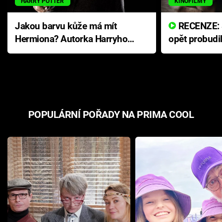
HARRY POTTER
KINOFILMY
Jakou barvu kůže má mít
RECENZE: Smrtelné zlo se
Hermiona? Autorka Harryho
opět probudi
Pottera přišla s ráznou
přichází s n
odpovědí
hororovou n
POPULÁRNÍ POŘADY NA PRIMA COOL