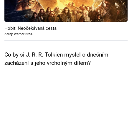
Cool Esport
Pořady
Hobit: Neočekávaná cesta
TV Program
Zdroj: Warner Bros.
Sledujte prima+
Co by si J. R. R. Tolkien myslel o dnešním
zacházení s jeho vrcholným dílem?
Přihlášení
Sledujte nás