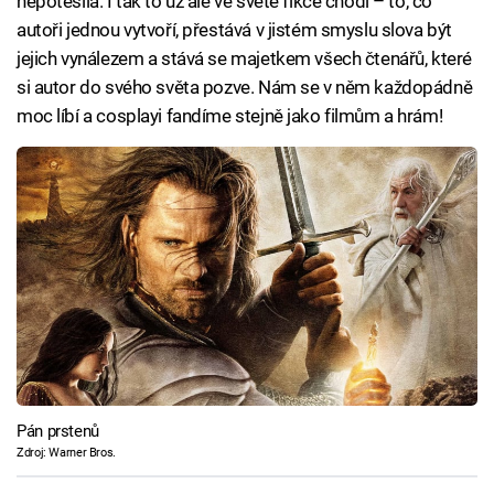
nepotěšila. I tak to už ale ve světě fikce chodí – to, co
autoři jednou vytvoří, přestává v jistém smyslu slova být
jejich vynálezem a stává se majetkem všech čtenářů, které
si autor do svého světa pozve. Nám se v něm každopádně
moc líbí a cosplayi fandíme stejně jako filmům a hrám!
Pán prstenů
Zdroj: Warner Bros.