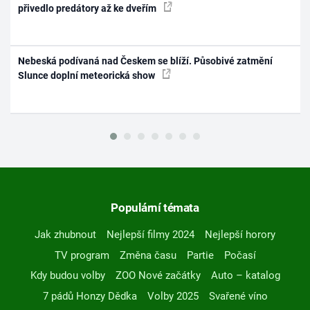
přivedlo predátory až ke dveřím
Nebeská podívaná nad Českem se blíží. Působivé zatmění
Slunce doplní meteorická show
Populární témata
Jak zhubnout
Nejlepší filmy 2024
Nejlepší horory
TV program
Změna času
Partie
Počasí
Kdy budou volby
ZOO Nové začátky
Auto – katalog
7 pádů Honzy Dědka
Volby 2025
Svařené víno