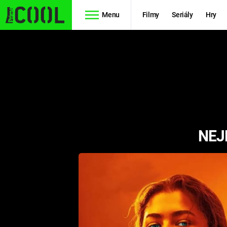
Menu
Filmy
Seriály
Hry
Seriály
Filmy
SIMPSONOVI
STAR WARS
HVĚZDNÁ
AVENGERS
BRÁNA
NEJ
RYCHLE A
TEORIE
ZBĚSILE 10
VELKÉHO
PREDÁTOR
TŘESKU
FUTURAMA