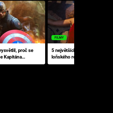
FILMY
ysvětlil, proč se
5 největších propadáků
le Kapitána
loňského roku: Disney na
jediné katastrofě prodělal 200
milionů dolarů