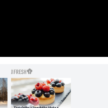
Tartaletky z lineckého těsta s