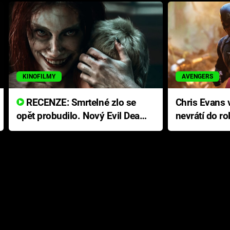
KINOFILMY
AVENGERS
RECENZE: Smrtelné zlo se
Chris Evans v
opět probudilo. Nový Evil Dead
nevrátí do ro
přichází s neodolatelnou
Ameriky
hororovou nabídkou