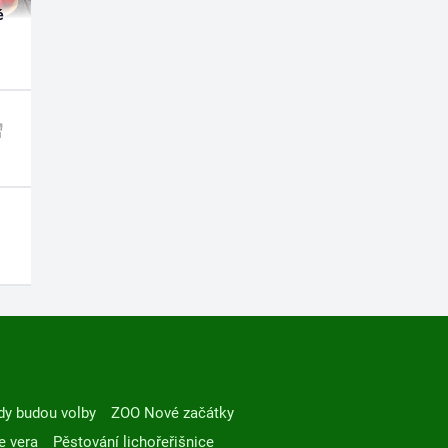
é
dy budou volby
ZOO Nové začátky
e vera
Pěstování lichořeřišnice