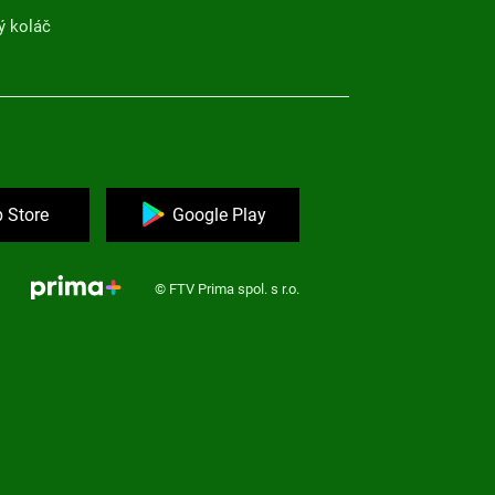
ý koláč
 Store
Google Play
© FTV Prima spol. s r.o.