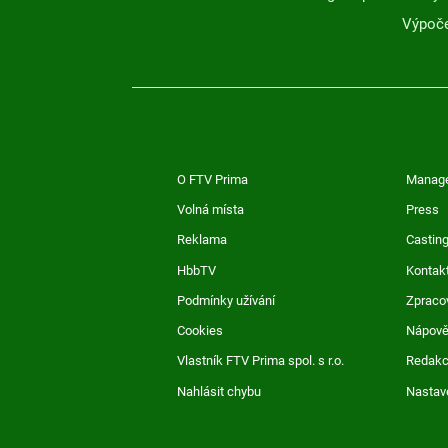
Výpoče
O FTV Prima
Manag
Volná místa
Press
Reklama
Casting
HbbTV
Kontak
Podmínky užívání
Zpraco
Cookies
Nápov
Vlastník FTV Prima spol. s r.o.
Redak
Nahlásit chybu
Nastav