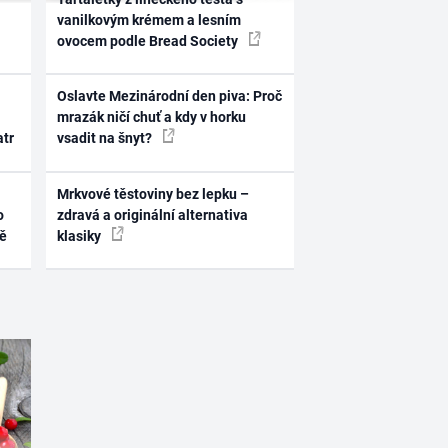
vanilkovým krémem a lesním
ovocem podle Bread Society
Oslavte Mezinárodní den piva: Proč
mrazák ničí chuť a kdy v horku
atr
vsadit na šnyt?
Mrkvové těstoviny bez lepku –
o
zdravá a originální alternativa
ně
klasiky