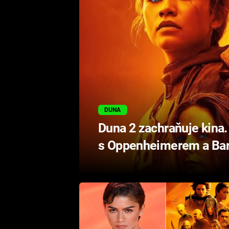
DUNA
Duna 2 zachraňuje kina.
s Oppenheimerem a Bar