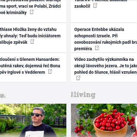
ma sport, vrací se Polabí, Zrádci
zaskočil
ové kriminálky
thiase Hložka ženy do vztahu
Operace Entebbe ukázala
dy uhnaly: Teď budu iniciátorem
schopnosti Izraele. Při
 slibuje zpěvák
osvobozování rukojmích padl br
premiéra
zloučení s Glenem Hansardem:
Video zachytilo výzkumníka na
outěná rakev, dojemná řeč Bona
okraji lávového jezera. Je to jak
zpěv Irglové s Vedderem
pohled do Slunce, hlásil vzruše