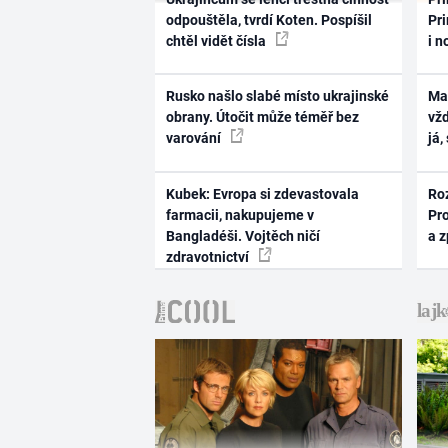
odpouštěla, tvrdí Koten. Pospíšil
Pri
chtěl vidět čísla
i n
Rusko našlo slabé místo ukrajinské
Ma
obrany. Útočit může téměř bez
vž
varování
já,
Kubek: Evropa si zdevastovala
Ro
farmacii, nakupujeme v
Pr
Bangladéši. Vojtěch ničí
a 
zdravotnictví