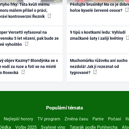
rtyho frky: Táta kvůli mému
Pěstujte brusinky! Na co je dobr
oru málem přišel o práci,
hořce kyselé červené ovoce?
práví kontroverzní Řezník
per Vercetti vyfasoval na
9 tipů s kostkami ledu: Vyhladí
vensku 5 let vězení, pak bude ze
zmačkané šaty i zalijí květiny
mě vyhoštěn
vý objev Kazmy? Blondýnka se s
Muchomůrku růžovku ani sucho
 vodí za ruce a fotí se na místě
nezdolá! Jak ji rozeznat od
ko Rosecká
tygrované?
Populární témata
Nejlepší horory
TV program
Změna času
Partie
Počasí
K
Dědka
Volby 2025
Svařené víno
Tatarák podle Pohlreicha
Alo