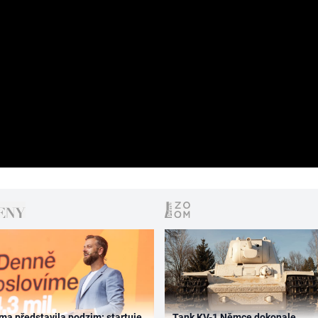
ma představila podzim: startuje
Tank KV-1 Němce dokonale