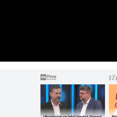
Ukrajincům se lehčí trestná činnost
Pri