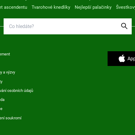
t ascendentu
Tvarohové knedlíky
Nejlepší palačinky
Švestkov
ement
App
y a výzvy
ty
vání osobních údajů
ěda
ce
ení soukromí