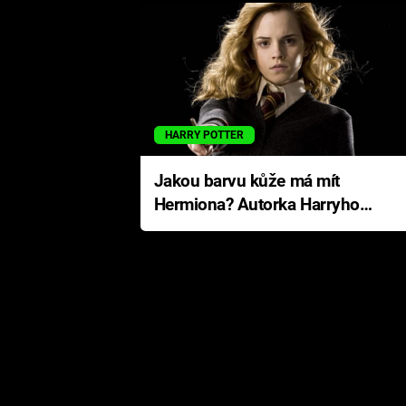
HARRY POTTER
Jakou barvu kůže má mít
Hermiona? Autorka Harryho
Pottera přišla s ráznou
odpovědí