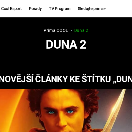
Cool Esport
Pořady
TV Program
Sledujte prima+
Prima COOL
Duna 2
Hry
Zábava
DUNA 2
MAFIA
ZÁBAVN
GALERI
GTA 6
NEJLEP
NOVĚJŠÍ ČLÁNKY KE ŠTÍTKU „DUN
KINGDOM
KOMEDI
COME:
DELIVERANCE
CHUCK
NORRIS
ESPORT
DEADP