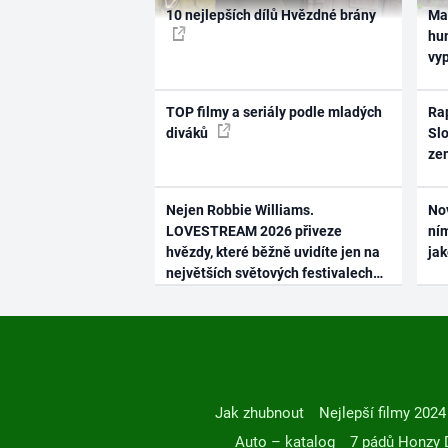
10 nejlepších dílů Hvězdné brány
Ma
hum
vy
TOP filmy a seriály podle mladých
Rap
diváků
Slo
ze
Nejen Robbie Williams.
No
LOVESTREAM 2026 přiveze
ním
hvězdy, které běžně uvidíte jen na
ja
největších světových festivalech
Jak zhubnout
Nejlepší filmy 2024
Auto – katalog
7 pádů Honzy 