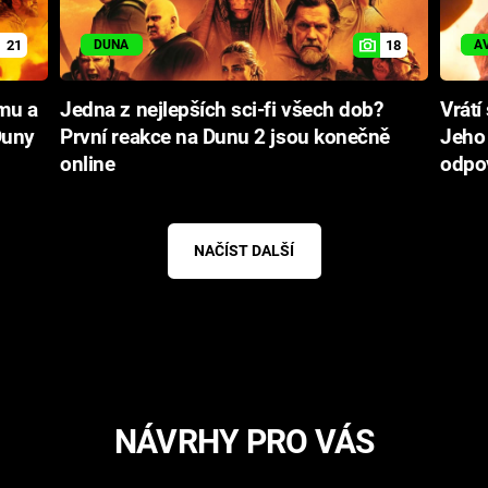
21
18
DUNA
A
mu a
Jedna z nejlepších sci-fi všech dob?
Vrátí
Duny
První reakce na Dunu 2 jsou konečně
Jeho 
online
odpo
NAČÍST DALŠÍ
NÁVRHY PRO VÁS