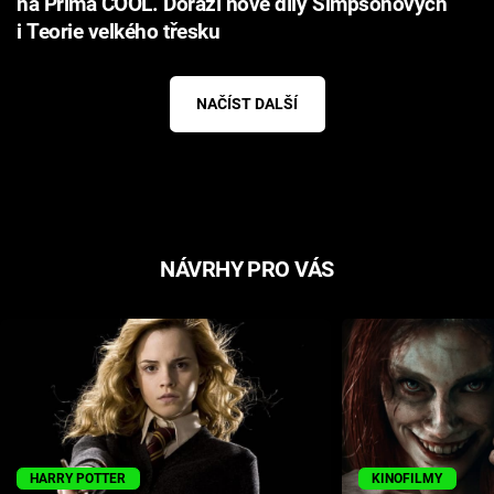
na Prima COOL. Dorazí nové díly Simpsonových
i Teorie velkého třesku
NAČÍST DALŠÍ
NÁVRHY PRO VÁS
HARRY POTTER
KINOFILMY