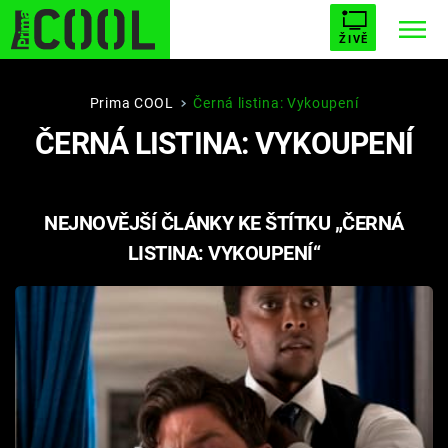
ŽIVĚ
STARHOUSE
BUFFY, PŘEMOŽITELKA UPÍRŮ
Trendy:
Prima COOL
Černá listina: Vykoupení
ČERNÁ LISTINA: VYKOUPENÍ
ESCAPE
PLNEJ KOTEL
AVENGERS 5
NEJNOVĚJŠÍ ČLÁNKY KE ŠTÍTKU „ČERNÁ
LISTINA: VYKOUPENÍ“
Témata
Filmy
Seriály
Hry