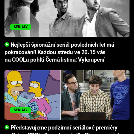
SERIÁLY
Nejlepší špionážní seriál posledních let má
pokračování! Každou středu ve 20.15 vás
na COOLu pohltí Černá listina: Vykoupení
SERIÁLY
Představujeme podzimní seriálové premiéry