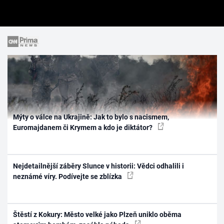
Mýty o válce na Ukrajině: Jak to bylo s nacismem,
Euromajdanem či Krymem a kdo je diktátor?
Nejdetailnější záběry Slunce v historii: Vědci odhalili i
neznámé víry. Podívejte se zblízka
Štěstí z Kokury: Město velké jako Plzeň uniklo oběma