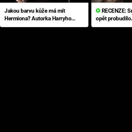
Jakou barvu kůže má mít
RECENZE: Smrtelné zlo se
Hermiona? Autorka Harryho
opět probudilo
Pottera přišla s ráznou
přichází s neo
odpovědí
hororovou nab