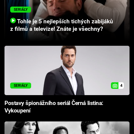
Cool Esport
SERIÁLY
Pořady
Tohle je 5 nejlepších tichých zabijáků
z filmů a televize! Znáte je všechny?
TV Program
Sledujte prima+
Přihlášení
4
SERIÁLY
Sledujte nás
Postavy špionážního seriál Černá listina:
Vykoupení