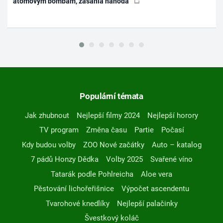
atomovým bombám, zasáhla náhoda
Populární témata
Jak zhubnout
Nejlepší filmy 2024
Nejlepší horory
TV program
Změna času
Partie
Počasí
Kdy budou volby
ZOO Nové začátky
Auto – katalog
7 pádů Honzy Dědka
Volby 2025
Svařené víno
Tatarák podle Pohlreicha
Aloe vera
Pěstování lichořeřišnice
Výpočet ascendentu
Tvarohové knedlíky
Nejlepší palačinky
Švestkový koláč