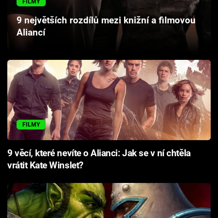
FILMY
Cool Esport
9 největších rozdílů mezi knižní a filmovou
Aliancí
Pořady
TV Program
Sledujte prima+
Přihlášení
FILMY
Sledujte nás
9 věcí, které nevíte o Alianci: Jak se v ní chtěla
vrátit Kate Winslet?