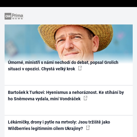
Úmorné, ministři s námi nechodí do debat, popsal Grolich
situaci v opozici. Chystá velký krok
Bartošek k Turkovi: Hyenismus a nehoráznost. Ke stíhání by
ho Sněmovna vydala, míní Vondráček
Lékárničky, drony i pytle na mrtvoly: Jsou tržiště jako
Wildberries legitimním cílem Ukrajiny?