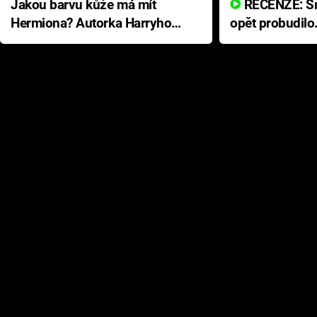
Jakou barvu kůže má mít
RECENZE: Smrtelné zlo se
Hermiona? Autorka Harryho
opět probudilo
Pottera přišla s ráznou
přichází s neo
odpovědí
hororovou nab