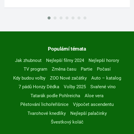
Populární témata
Jak zhubnout
Nejlepší filmy 2024
Nejlepší horory
TV program
Změna času
Partie
Počasí
Kdy budou volby
ZOO Nové začátky
Auto – katalog
7 pádů Honzy Dědka
Volby 2025
Svařené víno
Tatarák podle Pohlreicha
Aloe vera
Pěstování lichořeřišnice
Výpočet ascendentu
Tvarohové knedlíky
Nejlepší palačinky
Švestkový koláč