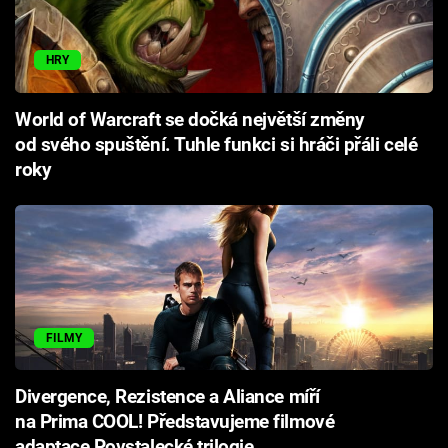
HRY
World of Warcraft se dočká největší změny
od svého spuštění. Tuhle funkci si hráči přáli celé
roky
FILMY
Divergence, Rezistence a Aliance míří
na Prima COOL! Představujeme filmové
adaptace Povstalecké trilogie