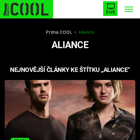
ŽIVĚ
STARHOUSE
BUFFY, PŘEMOŽITELKA UPÍRŮ
Trendy:
Prima COOL
Aliance
ALIANCE
ESCAPE
PLNEJ KOTEL
AVENGERS 5
NEJNOVĚJŠÍ ČLÁNKY KE ŠTÍTKU „ALIANCE“
Témata
Filmy
Seriály
Hry