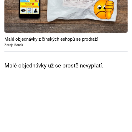
Cool Esport
Pořady
TV Program
Malé objednávky z čínských eshopů se prodraží
Zdroj: iStock
Sledujte prima+
Malé objednávky už se prostě nevyplatí.
Přihlášení
Sledujte nás