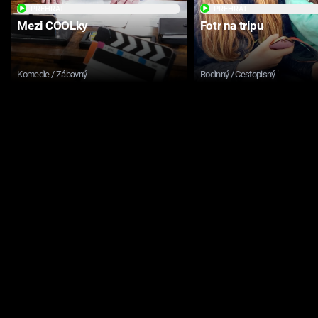
PŘEHRÁT
PŘEHRÁT
Mezi COOLky
Fotr na tripu
Komedie / Zábavný
Rodinný / Cestopisný