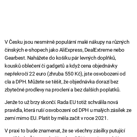
V Česku jsou nesmírně populární malé nákupy na různých
činských e-shopech jako AliExpress, DealExtreme nebo
Gearbest. Nahážete do košíku pár levných doplňků,
kousků oblečení či gadgetů a když cena objednávky
nepřekročí 22 euro (zhruba 550 Kč), jste osvobozeni od
cla a DPH. Můžete se těšit, že objednávka dorazí bez
zbytečné prodlevy na proclení a bez dalších poplatků.
Jenže to už brzy skončí. Rada EU totiž schválila nová
pravidla, která ruší osvobození od DPH u malých zásilek ze
zemí mimo EU. Platit by měla začít v roce 2021.
V praxi to bude znamenat, že se všechny zásilky putující