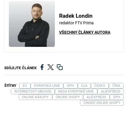
Radek Londin
redaktor FTV Prima
VŠECHNY ČLÁNKY AUTORA
SDÍLEJTE ČLÁNEK
ŠTÍTKY
EU
EVROPSKÁ UNIE
DPH
CLA
ČESKO
ČÍNA
INTERNETOVÝ OBCHOD
RADA EVROPSKÉ UNIE
ALIEXPRESS
ONLINE NÁKUPY
ONLINE SHOPY
ALIEXPRESS
DPH
ČÍNSKÉ ONLINE SHOPY