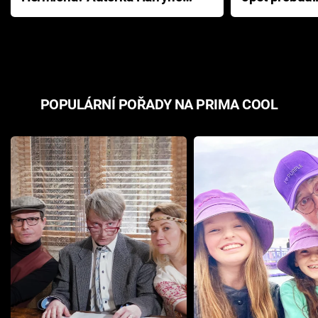
Pottera přišla s ráznou
přichází s n
odpovědí
hororovou n
POPULÁRNÍ POŘADY NA PRIMA COOL