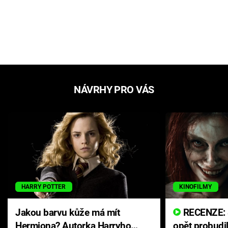
NÁVRHY PRO VÁS
HARRY POTTER
KINOFILMY
Jakou barvu kůže má mít
RECENZE: Smrtelné zlo se
Hermiona? Autorka Harryho
opět probudi