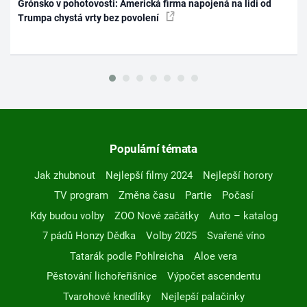
Grónsko v pohotovosti: Americká firma napojená na lidi od
Trumpa chystá vrty bez povolení
Populární témata
Jak zhubnout
Nejlepší filmy 2024
Nejlepší horory
TV program
Změna času
Partie
Počasí
Kdy budou volby
ZOO Nové začátky
Auto – katalog
7 pádů Honzy Dědka
Volby 2025
Svařené víno
Tatarák podle Pohlreicha
Aloe vera
Pěstování lichořeřišnice
Výpočet ascendentu
Tvarohové knedlíky
Nejlepší palačinky