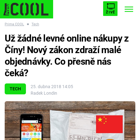
ŽIVĚ
Prima COOL
■
Tech
STARHOUSE
BUFFY, PŘEMOŽITELKA UPÍRŮ
Trendy:
Už žádné levné online nákupy z
ESCAPE
PLNEJ KOTEL
AVENGERS 5
Číny! Nový zákon zdraží malé
objednávky. Co přesně nás
čeká?
Témata
25. dubna 2018 14:05
TECH
Radek Londin
Filmy
Seriály
Hry