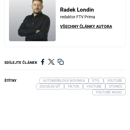
Radek Londin
redaktor FTV Prima
VŠECHNY ČLÁNKY AUTORA
SDÍLEJTE ČLÁNEK
ŠTÍTKY
AUTOMOBILOVÁ NOVINKA
STYL
YOUTUBE
SOCIÁLNÍ SÍŤ
TIKTOK
YOUTUBE
STORIES
YOUTUBE MUSIC