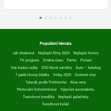
Populární témata
Jak zhubnout
Nejlepší filmy 2024
Nejlepší horory
TV program
Změna času
Partie
Počasí
Kdy budou volby
ZOO Nové začátky
Auto – katalog
7 pádů Honzy Dědka
Volby 2025
Svařené víno
Tatarák podle Pohlreicha
Aloe vera
Pěstování lichořeřišnice
Výpočet ascendentu
Tvarohové knedlíky
Nejlepší palačinky
Švestkový koláč