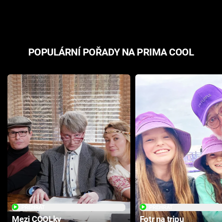
odpovědí
hororovou n
POPULÁRNÍ POŘADY NA PRIMA COOL
PŘEHRÁT
PŘEHRÁT
Mezi COOLky
Fotr na tripu