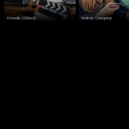
Komedie / Zábavný
Rodinný / Cestopisný