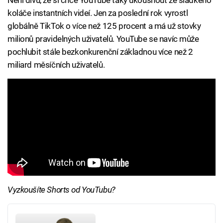
Není divu, že si chce YouTube taky ukousnout ze sladkého
koláče instantních videí. Jen za poslední rok vyrostl
globálně TikTok o více než 125 procent a má už stovky
milionů pravidelných uživatelů. YouTube se navíc může
pochlubit stále bezkonkurenční základnou více než 2
miliard měsíčních uživatelů.
Vyzkoušíte Shorts od YouTubu?