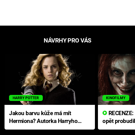
NÁVRHY PRO VÁS
HARRY POTTER
KINOFILMY
Jakou barvu kůže má mít
RECENZE: Smrtelné zlo se
Hermiona? Autorka Harryho
opět probudi
Pottera přišla s ráznou
přichází s n