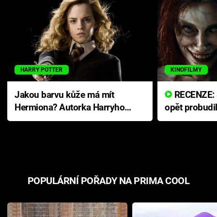
HARRY POTTER
KINOFILMY
Jakou barvu kůže má mít
RECENZE: Smrtelné zlo se
Hermiona? Autorka Harryho
opět probudi
Pottera přišla s ráznou
přichází s n
odpovědí
hororovou n
POPULÁRNÍ POŘADY NA PRIMA COOL