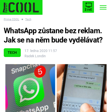
ŽIVĚ
Prima COOL
■
Tech
STARHOUSE
BUFFY, PŘEMOŽITELKA UPÍRŮ
Trendy:
WhatsApp zůstane bez reklam.
ESCAPE
PLNEJ KOTEL
AVENGERS 5
Jak se na něm bude vydělávat?
17. ledna 2020 11:57
TECH
Radek Londin
Témata
Filmy
Seriály
Hry