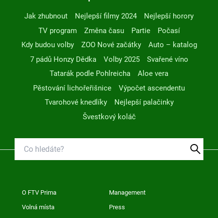
Jak zhubnout
Nejlepší filmy 2024
Nejlepší horory
TV program
Změna času
Partie
Počasí
Kdy budou volby
ZOO Nové začátky
Auto – katalog
7 pádů Honzy Dědka
Volby 2025
Svařené víno
Tatarák podle Pohlreicha
Aloe vera
Pěstování lichořeřišnice
Výpočet ascendentu
Tvarohové knedlíky
Nejlepší palačinky
Švestkový koláč
O FTV Prima
Management
Volná místa
Press