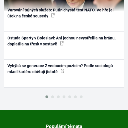
Varování tajných služeb: Putin chystá test NATO. Ve hře je i
útok na české sousedy
Ostuda Sparty v Boleslavi: Ani jednou nevystřelila na bránu,
doplatila na třesk v sestavě
Vyhýbá se generace Z vedoucím pozicím? Podle sociologů
mladí kariéru obětují jistotě
Populární témata