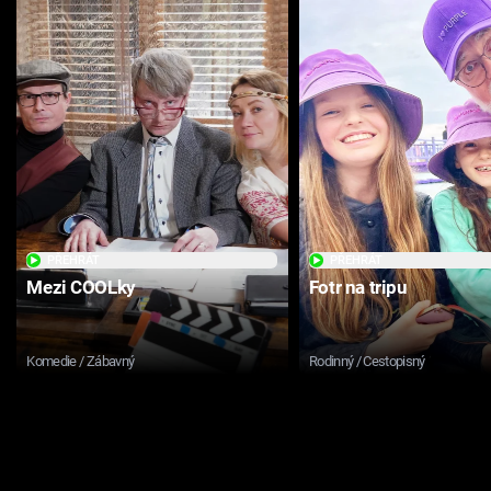
PŘEHRÁT
PŘEHRÁT
Mezi COOLky
Fotr na tripu
Komedie / Zábavný
Rodinný / Cestopisný