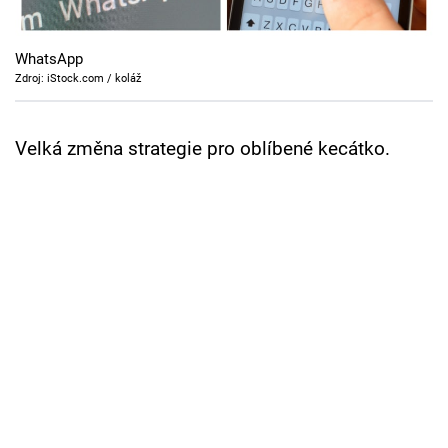
Cool Esport
WhatsApp
Pořady
Zdroj: iStock.com / koláž
TV Program
Velká změna strategie pro oblíbené kecátko.
Sledujte prima+
Přihlášení
Sledujte nás