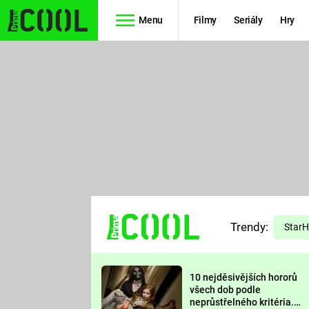
Menu
Filmy
Seriály
Hry
Seriály
Filmy
SIMPSONOVI
STAR WARS
HVĚZDNÁ
AVENGERS
BRÁNA
RYCHLE A
TEORIE
ZBĚSILE 10
Trendy:
VELKÉHO
Star
PREDÁTOR
TŘESKU
10 nejděsivějších hororů
FUTURAMA
všech dob podle
neprůstřelného kritéria.