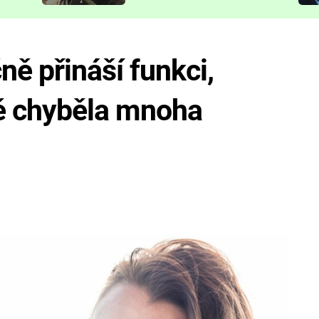
představit
ě přináší funkci,
ně chyběla mnoha