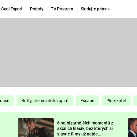
Cool Esport
Pořady
TV Program
Sledujte prima+
Hry
Zábava
MAFIA
ZÁBAVN
GALERI
GTA 6
NEJLEP
KINGDOM
KOMEDI
COME:
DELIVERANCE
CHUCK
House
Buffy, přemožitelka upírů
Escape
Plnej kotel
NORRIS
ESPORT
6 nejbizarnějších momentů z
DEADP
akčních klasik, bez kterých si
slavné filmy už nejde