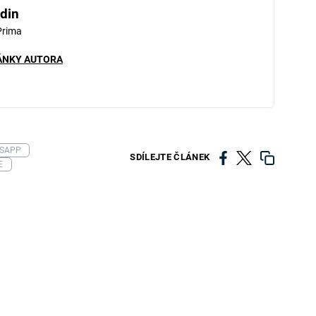
din
Prima
ÁNKY AUTORA
SAPP
SDÍLEJTE ČLÁNEK
E