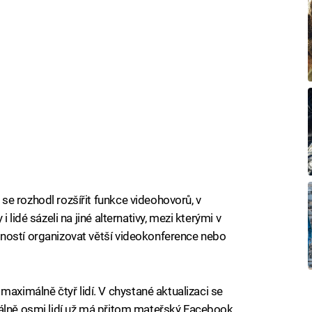
e rozhodl rozšířit funkce videohovorů, v
 lidé sázeli na jiné alternativy, mezi kterými v
ností organizovat větší videokonference nebo
imálně čtyř lidí. V chystané aktualizaci se
málně osmi lidí už má přitom mateřský Facebook