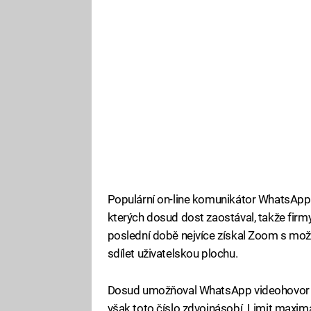
Populární on-line komunikátor WhatsApp s
kterých dosud dost zaostával, takže firmy i
poslední době nejvíce získal Zoom s mož
sdílet uživatelskou plochu.
Dosud umožňoval WhatsApp videohovor max
však toto číslo zdvojnásobí. Limit maxi