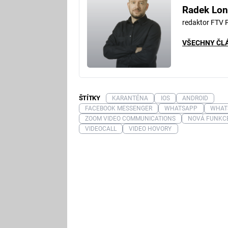
Radek Lon
redaktor FTV 
VŠECHNY ČL
ŠTÍTKY
KARANTÉNA
IOS
ANDROID
FACEBOOK MESSENGER
WHATSAPP
WHAT
ZOOM VIDEO COMMUNICATIONS
NOVÁ FUNKC
VIDEOCALL
VIDEO HOVORY