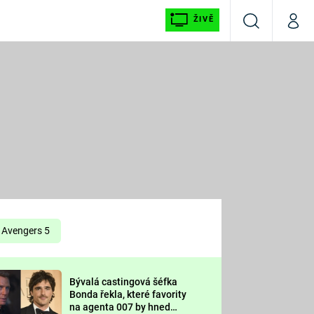
ŽIVĚ
Vyhledávání
Můj p
Prima+
É
CNN Prima NEWS
E
Prima FRESH
ŠÍ
Prima LIVING
E
Prima Ženy
Avengers 5
Prima LAJK
Bývalá castingová šéfka
OOL
Bonda řekla, které favority
Sledujte nás
na agenta 007 by hned