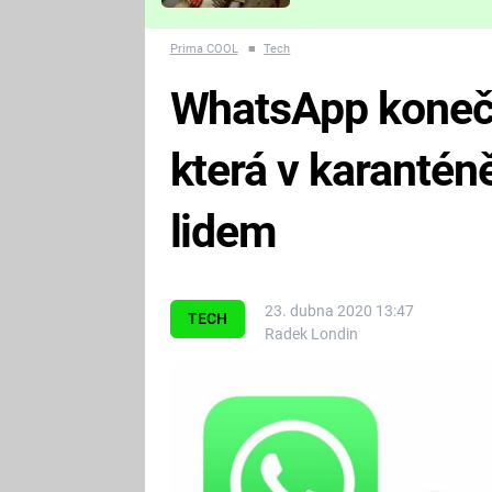
Které děsivé pecky vám
nejvíc zvednou tep?
Prima COOL
■
Tech
WhatsApp konečn
která v karanté
lidem
23. dubna 2020 13:47
TECH
Radek Londin