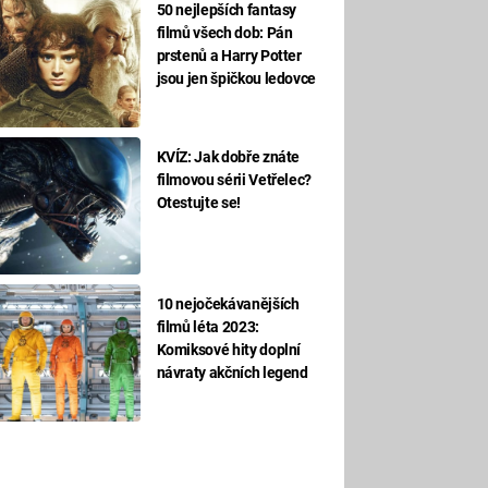
50 nejlepších fantasy
filmů všech dob: Pán
prstenů a Harry Potter
jsou jen špičkou ledovce
KVÍZ: Jak dobře znáte
filmovou sérii Vetřelec?
Otestujte se!
10 nejočekávanějších
filmů léta 2023:
Komiksové hity doplní
návraty akčních legend