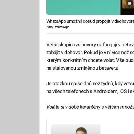
WhatsApp umožnil dosud propojit videohovore
Zdroj: WhatsApp
Větší skupinové hovory už fungují v beta
zahájit videhovor. Pokud je v ní více než 
kterým konkrétním chcete volat. Vše bude 
naistalovanou zmíněnou betaverzi.
Je otázkou spíše dnů než týdnů, kdy větš
na všech telefonech s Androidem, iOS i s
Voláte si v době karantény s větším množst