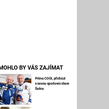
MOHLO BY VÁS ZAJÍMAT
Prima COOL přichází
s novou sportovní show
Šatna