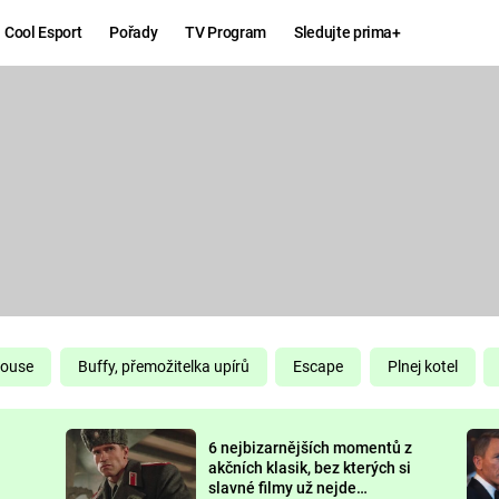
Cool Esport
Pořady
TV Program
Sledujte prima+
Hry
Zábava
MAFIA
ZÁBAVN
GALERI
GTA 6
NEJLEP
KINGDOM
KOMEDI
COME:
DELIVERANCE
CHUCK
House
Buffy, přemožitelka upírů
Escape
Plnej kotel
NORRIS
ESPORT
6 nejbizarnějších momentů z
DEADP
akčních klasik, bez kterých si
slavné filmy už nejde