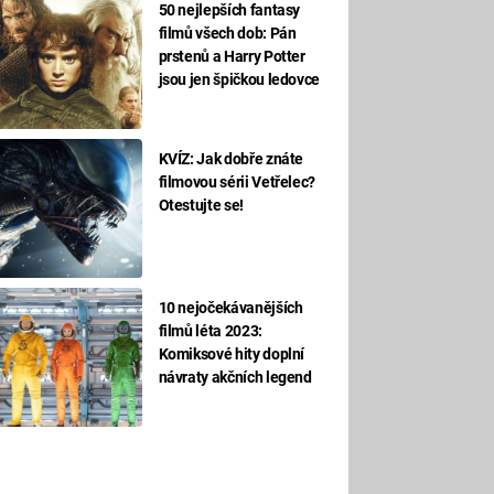
50 nejlepších fantasy
filmů všech dob: Pán
prstenů a Harry Potter
jsou jen špičkou ledovce
KVÍZ: Jak dobře znáte
filmovou sérii Vetřelec?
Otestujte se!
10 nejočekávanějších
filmů léta 2023:
Komiksové hity doplní
návraty akčních legend