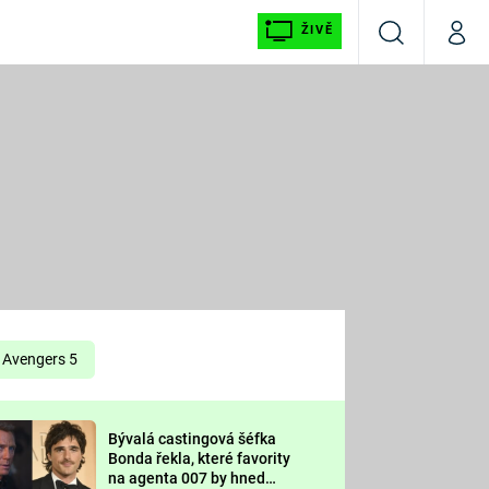
ŽIVĚ
Vyhledávání
Můj p
Prima+
É
CNN Prima NEWS
E
Prima FRESH
ŠÍ
Prima LIVING
E
Prima Ženy
Avengers 5
Prima LAJK
Bývalá castingová šéfka
OOL
Bonda řekla, které favority
Sledujte nás
na agenta 007 by hned