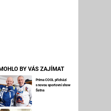
MOHLO BY VÁS ZAJÍMAT
Prima COOL přichází
s novou sportovní show
Šatna