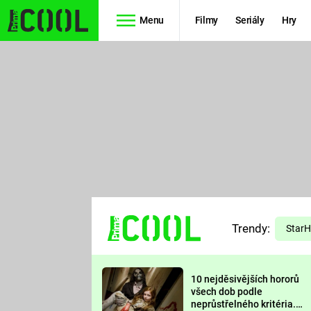
Menu
Filmy
Seriály
Hry
Seriály
Filmy
SIMPSONOVI
STAR WARS
HVĚZDNÁ
AVENGERS
BRÁNA
RYCHLE A
TEORIE
ZBĚSILE 10
Trendy:
VELKÉHO
Star
PREDÁTOR
TŘESKU
10 nejděsivějších hororů
FUTURAMA
všech dob podle
neprůstřelného kritéria.