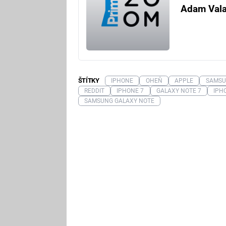
Adam Val
ŠTÍTKY
IPHONE
OHEŇ
APPLE
SAMS
REDDIT
IPHONE 7
GALAXY NOTE 7
IPH
SAMSUNG GALAXY NOTE