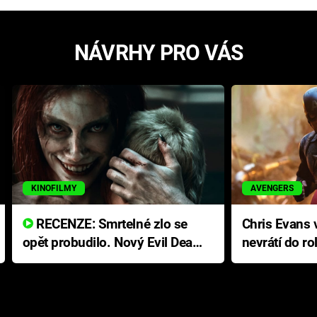
NÁVRHY PRO VÁS
KINOFILMY
AVENGERS
RECENZE: Smrtelné zlo se
Chris Evans v
opět probudilo. Nový Evil Dead
nevrátí do ro
přichází s neodolatelnou
Ameriky
hororovou nabídkou