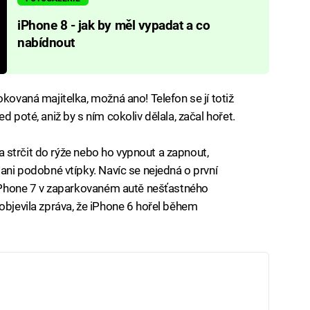
iPhone 8 - jak by měl vypadat a co
nabídnout
okovaná majitelka, možná ano! Telefon se jí totiž
d poté, aniž by s ním cokoliv dělala, začal hořet.
ěla strčit do rýže nebo ho vypnout a zapnout,
 ani podobné vtípky. Navíc se nejedná o první
l iPhone 7 v zaparkovaném autě nešťastného
objevila zpráva, že iPhone 6 hořel během