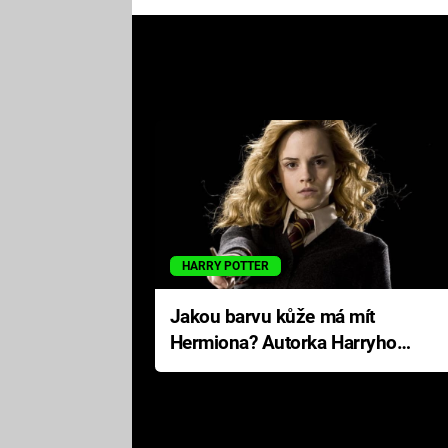
HARRY POTTER
Jakou barvu kůže má mít
Hermiona? Autorka Harryho
Pottera přišla s ráznou
odpovědí