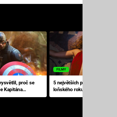
FILMY
ysvětlil, proč se
5 největších propadáků
le Kapitána
loňského roku: Disney na
jediné katastrofě prodělal 200
milionů dolarů