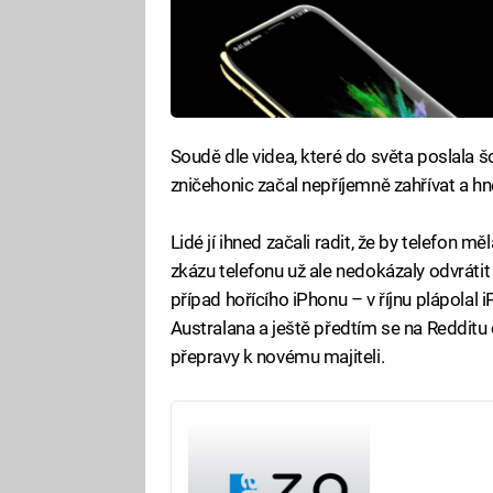
Soudě dle videa, které do světa poslala š
zničehonic začal nepříjemně zahřívat a hne
Lidé jí ihned začali radit, že by telefon m
zkázu telefonu už ale nedokázaly odvrátit
případ hořícího iPhonu – v říjnu plápola
Australana a ještě předtím se na Redditu 
přepravy k novému majiteli.