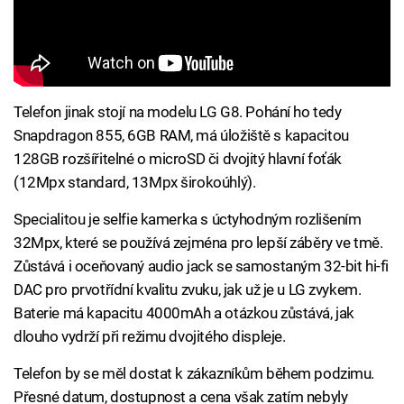
Telefon jinak stojí na modelu LG G8. Pohání ho tedy
Snapdragon 855, 6GB RAM, má úložiště s kapacitou
128GB rozšířitelné o microSD či dvojitý hlavní foťák
(12Mpx standard, 13Mpx širokoúhlý).
Specialitou je selfie kamerka s úctyhodným rozlišením
32Mpx, které se používá zejména pro lepší záběry ve tmě.
Zůstává i oceňovaný audio jack se samostaným 32-bit hi-fi
DAC pro prvotřídní kvalitu zvuku, jak už je u LG zvykem.
Baterie má kapacitu 4000mAh a otázkou zůstává, jak
dlouho vydrží při režimu dvojitého displeje.
Telefon by se měl dostat k zákazníkům během podzimu.
Přesné datum, dostupnost a cena však zatím nebyly