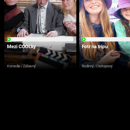
PŘEHRÁT
PŘEHRÁT
Mezi COOLky
Fotr na tripu
Komedie / Zábavný
Rodinný / Cestopisný