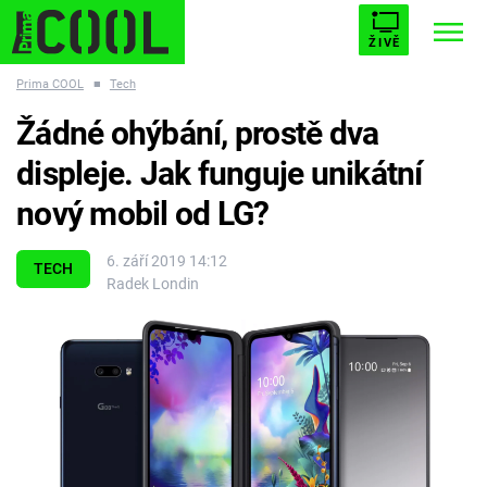
ŽIVĚ
Prima COOL
■
Tech
STARHOUSE
BUFFY, PŘEMOŽITELKA UPÍRŮ
Trendy:
Žádné ohýbání, prostě dva
ESCAPE
PLNEJ KOTEL
AVENGERS 5
displeje. Jak funguje unikátní
nový mobil od LG?
6. září 2019 14:12
TECH
Radek Londin
Témata
Filmy
Seriály
Hry