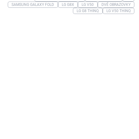
SAMSUNG GALAXY FOLD
LG G8X
LG V50
DVĚ OBRAZOVKY
LG G8 THINQ
LG V50 THINQ