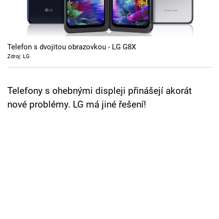
Cool Esport
Pořady
Telefon s dvojitou obrazovkou - LG G8X
TV Program
Zdroj: LG
Sledujte prima+
Telefony s ohebnými displeji přinášejí akorát
nové problémy. LG má jiné řešení!
Přihlášení
Sledujte nás