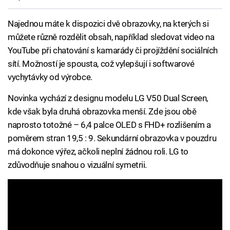
Najednou máte k dispozici dvě obrazovky, na kterých si
můžete různě rozdělit obsah, například sledovat video na
YouTube při chatování s kamarády či projíždění sociálních
sítí. Možností je spousta, což vylepšují i softwarové
vychytávky od výrobce.
Novinka vychází z designu modelu LG V50 Dual Screen,
kde však byla druhá obrazovka menší. Zde jsou obě
naprosto totožné – 6,4 palce OLED s FHD+ rozlišením a
poměrem stran 19,5 : 9. Sekundární obrazovka v pouzdru
má dokonce výřez, ačkoli neplní žádnou roli. LG to
zdůvodňuje snahou o vizuální symetrii.