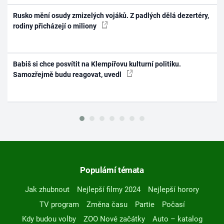
Rusko mění osudy zmizelých vojáků. Z padlých dělá dezertéry,
rodiny přicházejí o miliony
Babiš si chce posvítit na Klempířovu kulturní politiku.
Samozřejmě budu reagovat, uvedl
Populární témata
Jak zhubnout
Nejlepší filmy 2024
Nejlepší horory
TV program
Změna času
Partie
Počasí
Kdy budou volby
ZOO Nové začátky
Auto – katalog