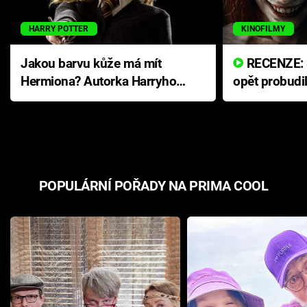
HARRY POTTER
KINOFILMY
Jakou barvu kůže má mít
RECENZE: Smrtelné zlo se
Hermiona? Autorka Harryho
opět probudi
Pottera přišla s ráznou
přichází s n
odpovědí
hororovou n
POPULÁRNÍ POŘADY NA PRIMA COOL