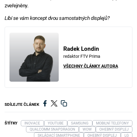
zveřejněny.
Líbí se vám koncept dvou samostatných displejů?
Radek Londin
redaktor FTV Prima
VŠECHNY ČLÁNKY AUTORA
SDÍLEJTE ČLÁNEK
ŠTÍTKY
INOVACE
YOUTUBE
SAMSUNG
MOBILNÍ TELEFONY
QUALCOMM SNAPDRAGON
WOW
OHEBNÝ DISPLEJ
SKLÁDACÍ SMARTPHONE
OHEBNÝ DISPLEJ
LG