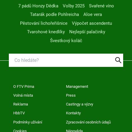
7 pádů Honzy Dědka
Volby 2025
Svařené víno
Tatarák podle Pohlreicha
Aloe vera
Pěstování lichořeřišnice
Výpočet ascendentu
Tvarohové knedlíky
Nejlepší palačinky
Švestkový koláč
O FTV Prima
Management
Volná místa
Press
Reklama
Castingy a výzvy
HbbTV
Kontakty
Podmínky užívání
Zpracování osobních údajů
Cookies
Nápověda