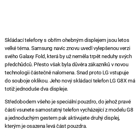
Skládací telefony s obřím ohebným displejem jsou letos
velké téma. Samsung navíc znovu uvedl vylepšenou verzi
svého Galaxy Fold, která by už neměla trpět neduhy svých
předchůdců. Přesto však byla důvěra zákazníků v novou
technologii částečně nalomena. Snad proto LG vstupuje
do souboje oklikou. Jeho nový skládací telefon LG G8X má
totiž jednoduše dva displeje.
Středobodem všeho je speciální pouzdro, do jehož pravé
části vsunete samostatný telefon vycházející z modelu G8
a jednoduchým gestem pak aktivujete druhý displej,
kterým je osazena levá část pouzdra.