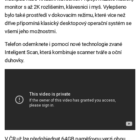
monitor s až 2K rozlišením, klávesnici i myš. Vylepšeno
bylo také prostředí v dokovacím režimu, které více než
dříve připomíná klasický desktopový operační systém se
všemi jeho možnostmi.
Telefon odemknete i pomocí nové technologie zvané
Inteligent Scan, která kombinuje scanner tváře a oční
duhovky.
V ČR už lze předobjednat 64GB paměťovou verzi obou