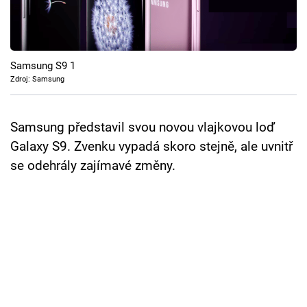
Cool Esport
Pořady
Samsung S9 1
TV Program
Zdroj: Samsung
Sledujte prima+
Samsung představil svou novou vlajkovou loď
Galaxy S9. Zvenku vypadá skoro stejně, ale uvnitř
Přihlášení
se odehrály zajímavé změny.
Sledujte nás