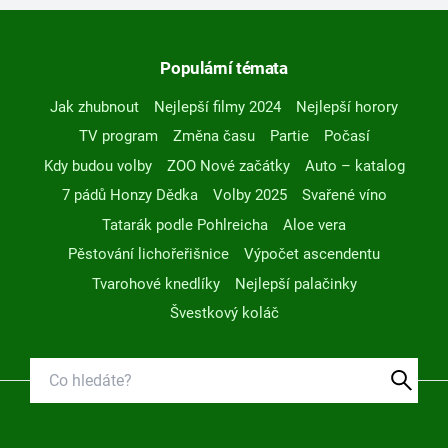
Populární témata
Jak zhubnout
Nejlepší filmy 2024
Nejlepší horory
TV program
Změna času
Partie
Počasí
Kdy budou volby
ZOO Nové začátky
Auto – katalog
7 pádů Honzy Dědka
Volby 2025
Svařené víno
Tatarák podle Pohlreicha
Aloe vera
Pěstování lichořeřišnice
Výpočet ascendentu
Tvarohové knedlíky
Nejlepší palačinky
Švestkový koláč