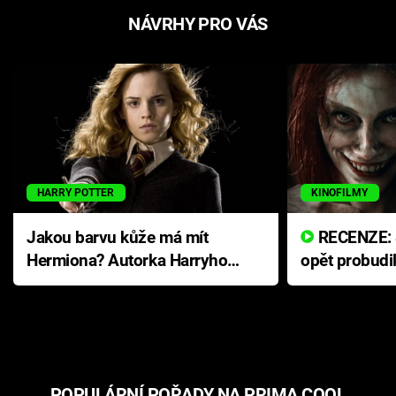
NÁVRHY PRO VÁS
HARRY POTTER
KINOFILMY
Jakou barvu kůže má mít
RECENZE: Smrtelné zlo se
Hermiona? Autorka Harryho
opět probudi
Pottera přišla s ráznou
přichází s n
odpovědí
hororovou n
POPULÁRNÍ POŘADY NA PRIMA COOL