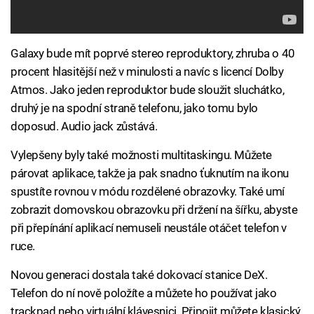
Galaxy bude mít poprvé stereo reproduktory, zhruba o 40
procent hlasitější než v minulosti a navíc s licencí Dolby
Atmos. Jako jeden reproduktor bude sloužit sluchátko,
druhý je na spodní straně telefonu, jako tomu bylo
doposud. Audio jack zůstává.
Vylepšeny byly také možnosti multitaskingu. Můžete
párovat aplikace, takže ja pak snadno ťuknutím na ikonu
spustíte rovnou v módu rozdělené obrazovky. Také umí
zobrazit domovskou obrazovku při držení na šířku, abyste
při přepínání aplikací nemuseli neustále otáčet telefon v
ruce.
Novou generaci dostala také dokovací stanice DeX.
Telefon do ní nově položíte a můžete ho používat jako
trackpad nebo virtuální klávesnici. Připojit můžete klasický