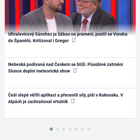
Ultralevicový Sánchez je žábou na prameni, pustil se Vondra
do Španělů. Kritizoval i Gregor
Nebeská podívaná nad Českem se blíží. Působivé zatmění
Slunce doplní meteorická show
Češi slepě věřili aplikaci a přecenili síly, píší v Rakousku. V
Alpách je zachraňoval vrtulník