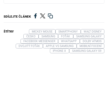
SDÍLEJTE ČLÁNEK
ŠTÍTKY
MICKEY MOUSE
SMARTPHONY
WALT DISNEY
ČESKO
SAMSUNG
FOŤÁK
SAMSUNG GALAXY
FACEBOOK MESSENGER
WHATSAPP
DOLBY ATMOS
DVOJITÝ FOŤÁK
APPLE VS SAMSUNG
MOBILNÍ FOCENÍ
IPHONE X
SAMSUNG GALAXY S9