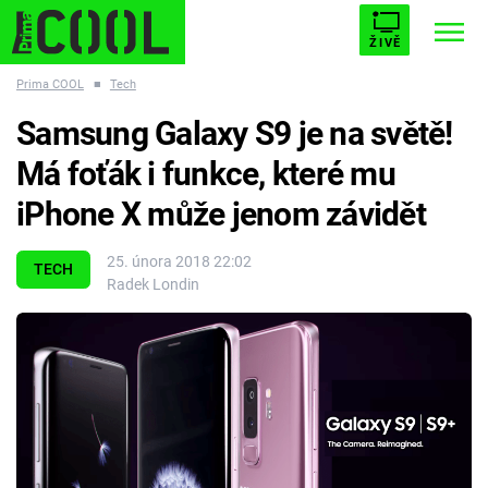
ŽIVĚ
Prima COOL
■
Tech
STARHOUSE
BUFFY, PŘEMOŽITELKA UPÍRŮ
Trendy:
Samsung Galaxy S9 je na světě!
ESCAPE
PLNEJ KOTEL
AVENGERS 5
Má foťák i funkce, které mu
iPhone X může jenom závidět
25. února 2018 22:02
TECH
Radek Londin
Témata
Filmy
Seriály
Hry