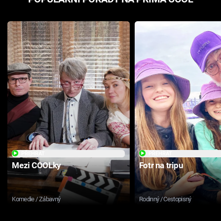
PŘEHRÁT
PŘEHRÁT
Mezi COOLky
Fotr na tripu
Komedie / Zábavný
Rodinný / Cestopisný