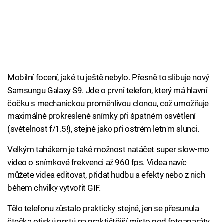
Mobilní focení, jaké tu ještě nebylo. Přesně to slibuje nový
Samsungu Galaxy S9. Jde o první telefon, který má hlavní
čočku s mechanickou proměnlivou clonou, což umožňuje
maximálně prokreslené snímky při špatném osvětlení
(světelnost f/1.5!), stejně jako při ostrém letním slunci.
Velkým tahákem je také možnost natáčet super slow-mo
video o snímkové frekvenci až 960 fps. Videa navíc
můžete videa editovat, přidat hudbu a efekty nebo z nich
během chvilky vytvořit GIF.
Tělo telefonu zůstalo prakticky stejné, jen se přesunula
čtečka otisků prstů na praktičtější místo pod fotoaparáty.