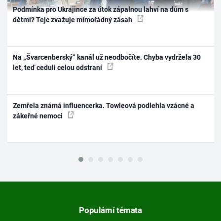
Podmínka pro Ukrajince za útok zápalnou lahví na dům s
dětmi? Tejc zvažuje mimořádný zásah
Na „Švarcenberský“ kanál už neodbočíte. Chyba vydržela 30
let, teď ceduli celou odstraní
Zemřela známá influencerka. Towleová podlehla vzácné a
zákeřné nemoci
Populární témata