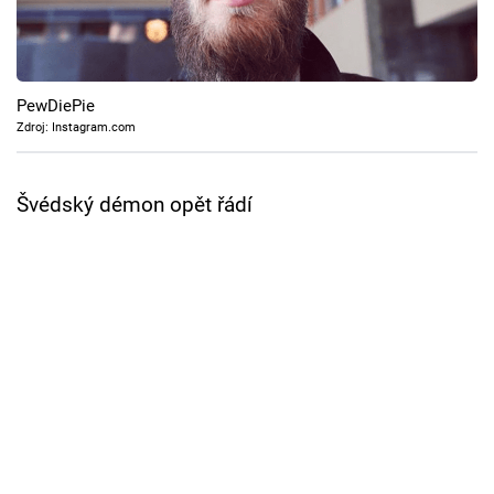
Cool Esport
Pořady
PewDiePie
TV Program
Zdroj: Instagram.com
Sledujte prima+
Švédský démon opět řádí
Přihlášení
Sledujte nás