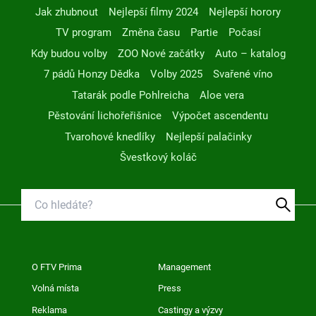
Jak zhubnout
Nejlepší filmy 2024
Nejlepší horory
TV program
Změna času
Partie
Počasí
Kdy budou volby
ZOO Nové začátky
Auto – katalog
7 pádů Honzy Dědka
Volby 2025
Svařené víno
Tatarák podle Pohlreicha
Aloe vera
Pěstování lichořeřišnice
Výpočet ascendentu
Tvarohové knedlíky
Nejlepší palačinky
Švestkový koláč
O FTV Prima
Management
Volná místa
Press
Reklama
Castingy a výzvy