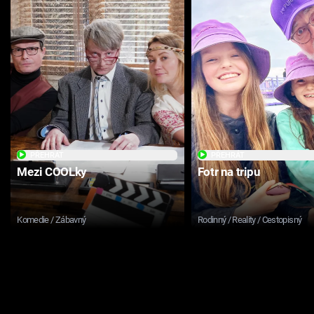
PŘEHRÁT
PŘEHRÁT
Mezi COOLky
Fotr na tripu
Komedie / Zábavný
Rodinný / Reality / Cestopisný