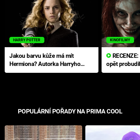
HARRY POTTER
KINOFILMY
Jakou barvu kůže má mít
RECENZE: Smrtelné zlo se
Hermiona? Autorka Harryho
opět probudi
Pottera přišla s ráznou
přichází s n
odpovědí
hororovou n
POPULÁRNÍ POŘADY NA PRIMA COOL