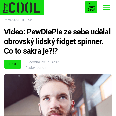
ŽIVĚ
Prima COOL
■
Tech
STARHOUSE
BUFFY, PŘEMOŽITELKA UPÍRŮ
Trendy:
Video: PewDiePie ze sebe udělal
ESCAPE
PLNEJ KOTEL
AVENGERS 5
obrovský lidský fidget spinner.
Co to sakra je?!?
5. června 2017 16:32
TECH
Radek Londin
Témata
Filmy
Seriály
Hry