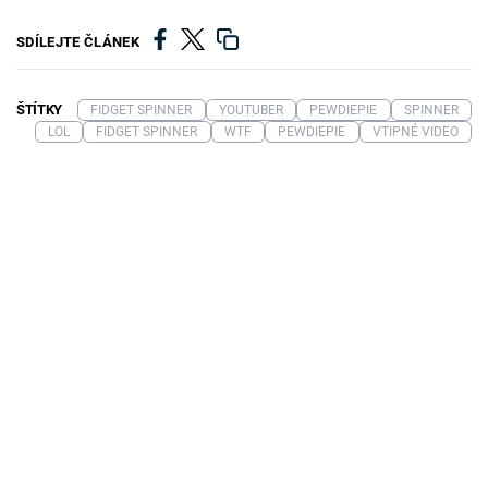
SDÍLEJTE ČLÁNEK
ŠTÍTKY
FIDGET SPINNER
YOUTUBER
PEWDIEPIE
SPINNER
LOL
FIDGET SPINNER
WTF
PEWDIEPIE
VTIPNÉ VIDEO