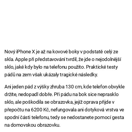
Nový iPhone X je až na kovové boky v podstatě celý ze
skla. Apple při představování tvrdil, že jde o nejodolnější
sklo, jaké kdy bylo na telefonu použito. Praktické testy
pádů na zem však ukázaly tragické následky.
Ani jeden pád z výšky zhruba 130 cm, kde telefon obvykle
držíte, nedopadl dobře. Při pádu na bok sice neprasklo
sklo, ale poškodila se obrazovka, jejíž oprava přijde v
přepočtu na 6200 Kč, nefungovala ani dotyková vrstva ve
spodní části telefonu, tedy se nedostanete pomocí gesta
na domovskou obrazovku.