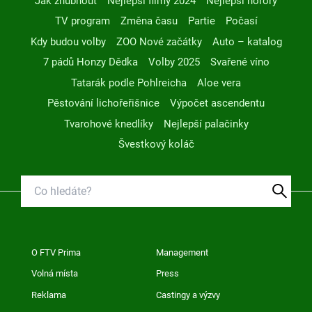
Jak zhubnout
Nejlepší filmy 2024
Nejlepší horory
TV program
Změna času
Partie
Počasí
Kdy budou volby
ZOO Nové začátky
Auto – katalog
7 pádů Honzy Dědka
Volby 2025
Svařené víno
Tatarák podle Pohlreicha
Aloe vera
Pěstování lichořeřišnice
Výpočet ascendentu
Tvarohové knedlíky
Nejlepší palačinky
Švestkový koláč
O FTV Prima
Management
Volná místa
Press
Reklama
Castingy a výzvy