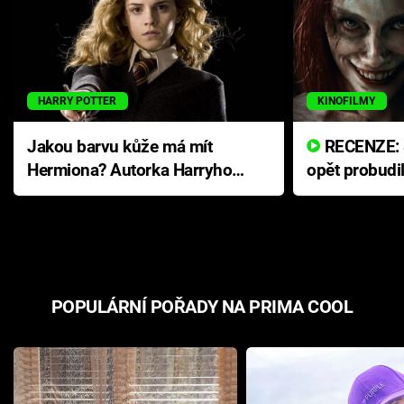
HARRY POTTER
KINOFILMY
Jakou barvu kůže má mít
RECENZE: Smrtelné zlo se
Hermiona? Autorka Harryho
opět probudi
Pottera přišla s ráznou
přichází s n
odpovědí
hororovou n
POPULÁRNÍ POŘADY NA PRIMA COOL