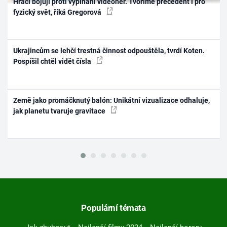
Hráči bojují proti vypínání videoher. Tvoříme precedent i pro
fyzický svět, říká Gregorová
Ukrajincům se lehčí trestná činnost odpouštěla, tvrdí Koten.
Pospíšil chtěl vidět čísla
Země jako promáčknutý balón: Unikátní vizualizace odhaluje,
jak planetu tvaruje gravitace
Populární témata