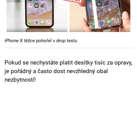
Cool Esport
Pořady
TV Program
iPhone X těžce pohořel v drop testu
Sledujte prima+
Pokud se nechystáte platit desítky tisíc za opravy,
Přihlášení
je pořádný a často dost nevzhledný obal
nezbytností!
Sledujte nás