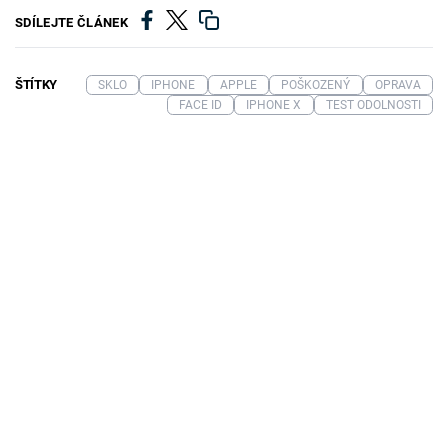
SDÍLEJTE ČLÁNEK
ŠTÍTKY
SKLO
IPHONE
APPLE
POŠKOZENÝ
OPRAVA
FACE ID
IPHONE X
TEST ODOLNOSTI