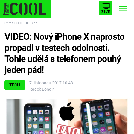
ŽIVĚ
Prima COOL
■
Tech
STARHOUSE
BUFFY, PŘEMOŽITELKA UPÍRŮ
Trendy:
VIDEO: Nový iPhone X naprosto
ESCAPE
PLNEJ KOTEL
AVENGERS 5
propadl v testech odolnosti.
Tohle udělá s telefonem pouhý
jeden pád!
Témata
7. listopadu 2017 10:48
TECH
Radek Londin
Filmy
Seriály
Hry