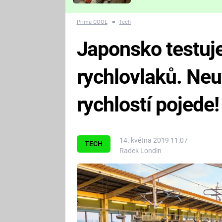
Které děsivé pecky vám
nejvíc zvednou tep?
Prima COOL
■
Tech
Japonsko testuj
rychlovlaků. Neu
rychlostí pojede!
14. května 2019 11:07
TECH
Radek Londin