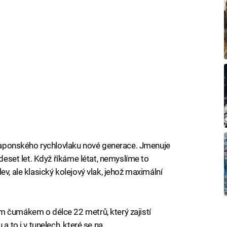
í japonského rychlovlaku nové generace. Jmenuje
 deset let. Když říkáme létat, nemyslíme to
v, ale klasický kolejový vlak, jehož maximální
m čumákem o délce 22 metrů, který zajistí
a to i v tunelech, které se na