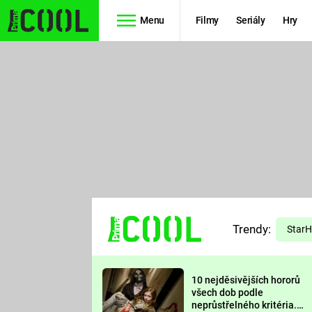
Menu
Filmy
Seriály
Hry
Seriály
Filmy
SIMPSONOVI
STAR WARS
HVĚZDNÁ
AVENGERS
BRÁNA
RYCHLE A
TEORIE
ZBĚSILE 10
Trendy:
VELKÉHO
Star
PREDÁTOR
TŘESKU
10 nejděsivějších hororů
FUTURAMA
všech dob podle
neprůstřelného kritéria.