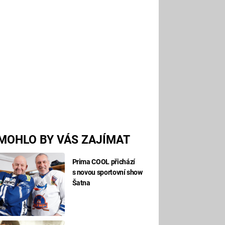
MOHLO BY VÁS ZAJÍMAT
Prima COOL přichází
s novou sportovní show
Šatna