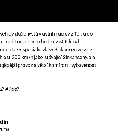
ychlovlaků chystá vlastní maglev z Tokia do
a jezdit se po něm bude až 505 km/h. U
jedou taky speciální vlaky Šinkansen ve verzi
lost 300 km/h jako stávající Šinkanseny, ale
gičtější provoz a větší komfrort i vybavenost
ku? A kde?
din
Prima