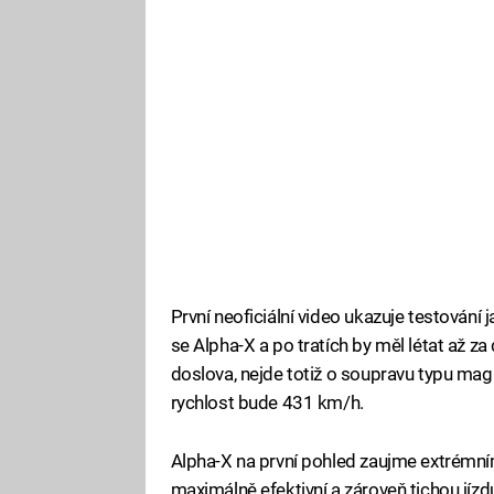
První neoficiální video ukazuje testován
se Alpha-X a po tratích by měl létat až za
doslova, nejde totiž o soupravu typu magle
rychlost bude 431 km/h.
Alpha-X na první pohled zaujme extrémní
maximálně efektivní a zároveň tichou jízdu 