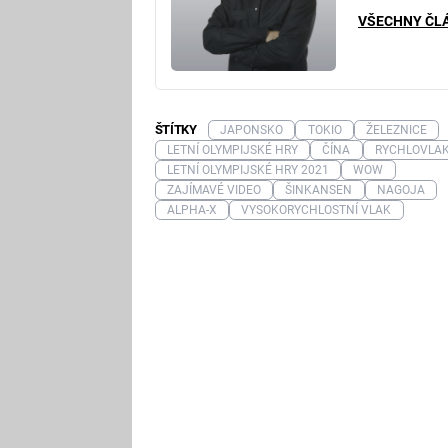
VŠECHNY ČL
ŠTÍTKY
JAPONSKO
TOKIO
ŽELEZNICE
LETNÍ OLYMPIJSKÉ HRY
ČÍNA
RYCHLOVLA
LETNÍ OLYMPIJSKÉ HRY 2021
WOW
ZAJÍMAVÉ VIDEO
ŠINKANSEN
NAGOJA
ALPHA-X
VYSOKORYCHLOSTNÍ VLAK