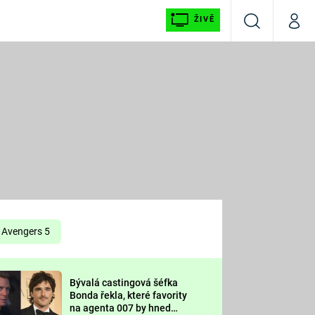
ŽIVĚ
Vyhledávání
Můj p
Prima+
É
CNN Prima NEWS
E
Prima FRESH
ŠÍ
Prima LIVING
E
Prima Ženy
Avengers 5
Prima LAJK
Bývalá castingová šéfka
OOL
Bonda řekla, které favority
Sledujte nás
na agenta 007 by hned