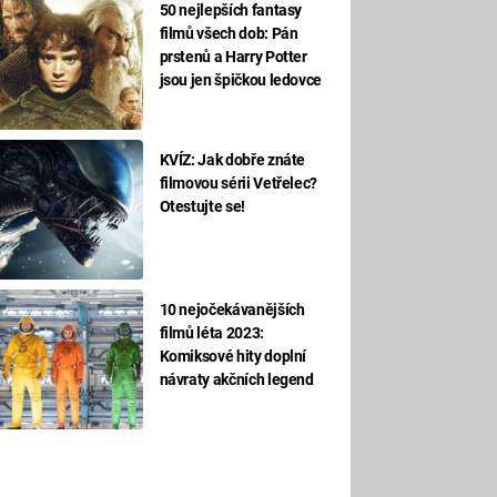
50 nejlepších fantasy
filmů všech dob: Pán
prstenů a Harry Potter
jsou jen špičkou ledovce
KVÍZ: Jak dobře znáte
filmovou sérii Vetřelec?
Otestujte se!
10 nejočekávanějších
filmů léta 2023:
Komiksové hity doplní
návraty akčních legend