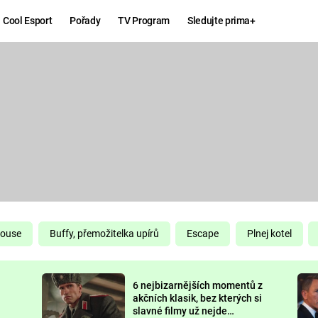
Cool Esport
Pořady
TV Program
Sledujte prima+
Hry
Zábava
MAFIA
ZÁBAVN
GALERI
GTA 6
NEJLEP
KINGDOM
KOMEDI
COME:
DELIVERANCE
CHUCK
House
Buffy, přemožitelka upírů
Escape
Plnej kotel
NORRIS
ESPORT
6 nejbizarnějších momentů z
DEADP
akčních klasik, bez kterých si
slavné filmy už nejde