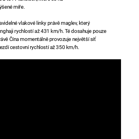
výšené míře.
avidelné vlakové linky právě maglev, který
hanghaji rychlostí až 431 km/h. Té dosahuje pouze
rávě Čína momentálně provozuje největší síť
jezdí cestovní rychlostí až 350 km/h.