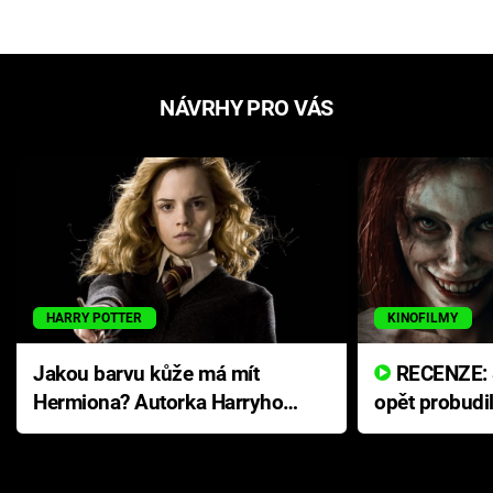
NÁVRHY PRO VÁS
HARRY POTTER
KINOFILMY
Jakou barvu kůže má mít
RECENZE: Smrtelné zlo se
Hermiona? Autorka Harryho
opět probudi
Pottera přišla s ráznou
přichází s n
odpovědí
hororovou n