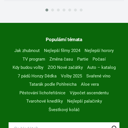
Populární témata
Jak zhubnout
Nejlepší filmy 2024
Nejlepší horory
TV program
Změna času
Partie
Počasí
Kdy budou volby
ZOO Nové začátky
Auto – katalog
7 pádů Honzy Dědka
Volby 2025
Svařené víno
Tatarák podle Pohlreicha
Aloe vera
Pěstování lichořeřišnice
Výpočet ascendentu
Tvarohové knedlíky
Nejlepší palačinky
Švestkový koláč