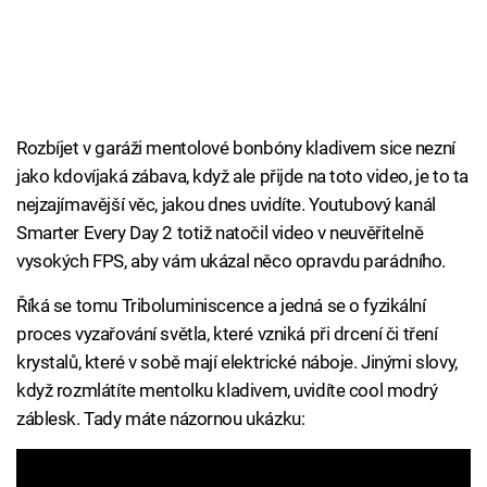
Rozbíjet v garáži mentolové bonbóny kladivem sice nezní
jako kdovíjaká zábava, když ale přijde na toto video, je to ta
nejzajímavější věc, jakou dnes uvidíte. Youtubový kanál
Smarter Every Day 2 totiž natočil video v neuvěřitelně
vysokých FPS, aby vám ukázal něco opravdu parádního.
Říká se tomu Triboluminiscence a jedná se o fyzikální
proces vyzařování světla, které vzniká při drcení či tření
krystalů, které v sobě mají elektrické náboje. Jinými slovy,
když rozmlátíte mentolku kladivem, uvidíte cool modrý
záblesk. Tady máte názornou ukázku: