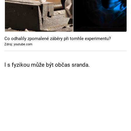
Cool Esport
Pořady
TV Program
Co odhalily zpomalené záběry při tomhle experimentu?
Zdroj: youtube.com
Sledujte prima+
I s fyzikou může být občas sranda.
Přihlášení
Sledujte nás