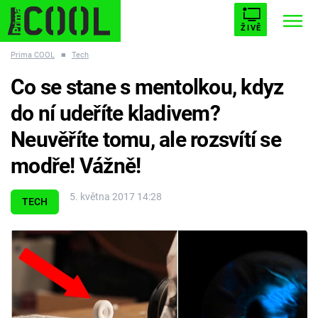
ŽIVĚ
Prima COOL
■
Tech
STARHOUSE
BUFFY, PŘEMOŽITELKA UPÍRŮ
Trendy:
Co se stane s mentolkou, kdyz
ESCAPE
PLNEJ KOTEL
AVENGERS 5
do ní udeříte kladivem?
Neuvěříte tomu, ale rozsvítí se
modře! Vážně!
Témata
5. května 2017 14:28
TECH
Filmy
Seriály
Hry