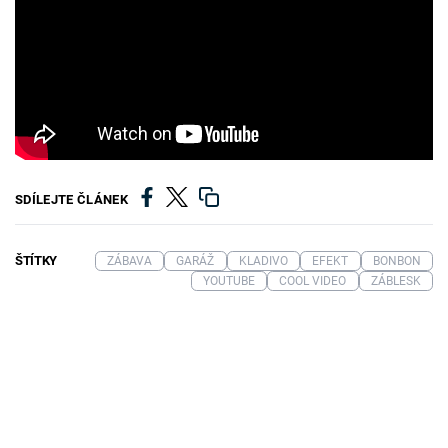
SDÍLEJTE ČLÁNEK
ŠTÍTKY
ZÁBAVA
GARÁŽ
KLADIVO
EFEKT
BONBON
YOUTUBE
COOL VIDEO
ZÁBLESK