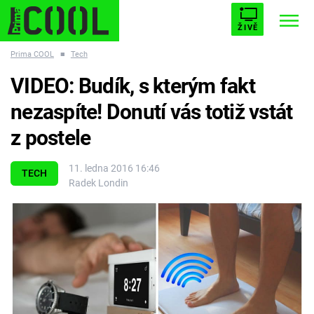
ŽIVĚ
Prima COOL
■
Tech
STARHOUSE
BUFFY, PŘEMOŽITELKA UPÍRŮ
Trendy:
VIDEO: Budík, s kterým fakt
ESCAPE
PLNEJ KOTEL
AVENGERS 5
nezaspíte! Donutí vás totiž vstát
z postele
11. ledna 2016 16:46
TECH
Radek Londin
Témata
Filmy
Seriály
Hry