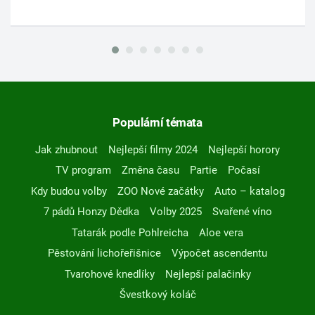
Populární témata
Jak zhubnout
Nejlepší filmy 2024
Nejlepší horory
TV program
Změna času
Partie
Počasí
Kdy budou volby
ZOO Nové začátky
Auto – katalog
7 pádů Honzy Dědka
Volby 2025
Svařené víno
Tatarák podle Pohlreicha
Aloe vera
Pěstování lichořeřišnice
Výpočet ascendentu
Tvarohové knedlíky
Nejlepší palačinky
Švestkový koláč