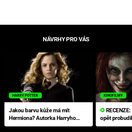
NÁVRHY PRO VÁS
HARRY POTTER
KINOFILMY
Jakou barvu kůže má mít
RECENZE: Smrtelné zlo se
Hermiona? Autorka Harryho
opět probudi
Pottera přišla s ráznou
přichází s n