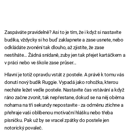
Zaspáváte pravidelně? Asi to je tím, že i když si nastavíte
budíka, vždycky si ho buď zaklapnete a zase usnete, nebo
odkládáte zvonění tak dlouho, až zjistíte, že zase
nestiháte... Žádná snídaně, zuby jen tak přejet kartáčkem a
v práci nebo ve škole zase průser...
Hlavní je totiž opravdu vstát z postele. A právě k tomu vás
donutí nový budík Ruggie. Vypadá jako rohožka, kterou
necháte ležet vedle postele. Nastavíte čas vstávání a když
ráno začne zvonit, tak nepřestane, dokud se na něj oběma
nohama na tři sekundy nepostavíte - za odměnu ztichne a
přehraje vaši oblíbenou motivační hlášku nebo třeba
písničku. Pak už by se vracel zpátky do postele jen
notorický povaleč.