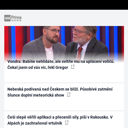
Vondra: Babiše nehlídáte, ale svítíte mu na uplácení voličů.
Čekal jsem od vás víc, řekl Gregor
Nebeská podívaná nad Českem se blíží. Působivé zatmění
Slunce doplní meteorická show
Češi slepě věřili aplikaci a přecenili síly, píší v Rakousku. V
Alpách je zachraňoval vrtulník