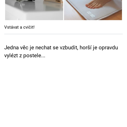
Cool Esport
Pořady
Vstávat a cvičit!
TV Program
Sledujte prima+
Jedna věc je nechat se vzbudit, horší je opravdu
vylézt z postele...
Přihlášení
Sledujte nás