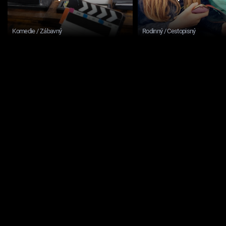
Komedie / Zábavný
Rodinný / Cestopisný