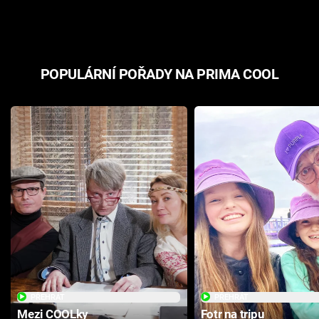
odpovědí
hororovou n
POPULÁRNÍ POŘADY NA PRIMA COOL
PŘEHRÁT
PŘEHRÁT
Mezi COOLky
Fotr na tripu