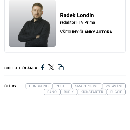
Radek Londin
redaktor FTV Prima
VŠECHNY ČLÁNKY AUTORA
SDÍLEJTE ČLÁNEK
ŠTÍTKY
HONGKONG
POSTEL
SMARTPHONE
VSTÁVÁNÍ
RÁNO
BUDÍK
KICKSTARTER
RUGGIE