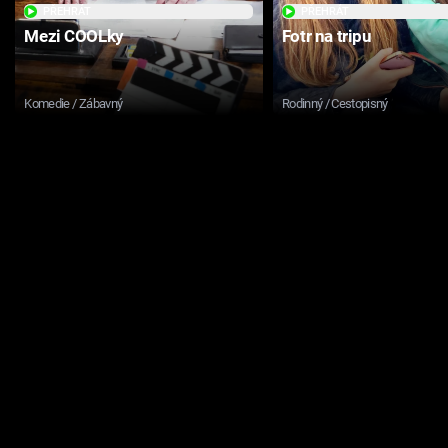
PŘEHRÁT
PŘEHRÁT
Mezi COOLky
Fotr na tripu
Komedie / Zábavný
Rodinný / Cestopisný