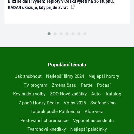
Blíží se další výheň: Teploty v Česku vyletí na 36 stupňů.
RADAR ukazuje, kdy přijde zvrat
Populární témata
Jak zhubnout
Nejlepší filmy 2024
Nejlepší horory
TV program
Změna času
Partie
Počasí
Kdy budou volby
ZOO Nové začátky
Auto – katalog
7 pádů Honzy Dědka
Volby 2025
Svařené víno
Tatarák podle Pohlreicha
Aloe vera
Pěstování lichořeřišnice
Výpočet ascendentu
Tvarohové knedlíky
Nejlepší palačinky