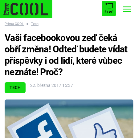
ŽIVĚ
Prima COOL
■
Tech
STARHOUSE
BUFFY, PŘEMOŽITELKA UPÍRŮ
Trendy:
Vaši facebookovou zeď čeká
ESCAPE
PLNEJ KOTEL
AVENGERS 5
obří změna! Odteď budete vídat
příspěvky i od lidí, které vůbec
neznáte! Proč?
Témata
22. března 2017 15:37
TECH
Filmy
Seriály
Hry