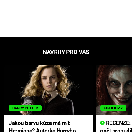
NÁVRHY PRO VÁS
HARRY POTTER
KINOFILMY
Jakou barvu kůže má mít
RECENZE: Smrtelné zlo se
Hermiona? Autorka Harryho
opět probudi