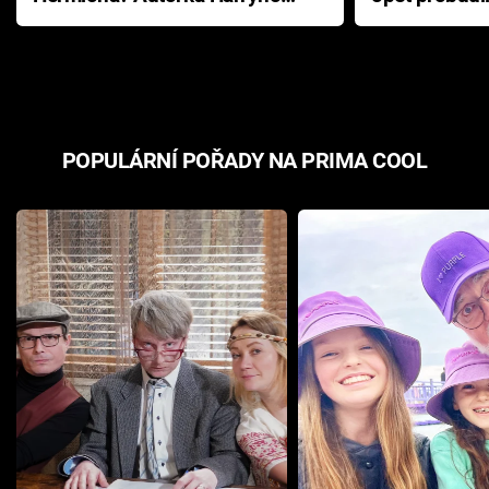
Pottera přišla s ráznou
přichází s n
odpovědí
hororovou n
POPULÁRNÍ POŘADY NA PRIMA COOL