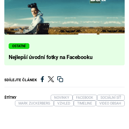
OSTATNÍ
Nejlepší úvodní fotky na Facebooku
SDÍLEJTE ČLÁNEK
ŠTÍTKY
NOVINKY
FACEBOOK
SOCIÁLNÍ SÍŤ
MARK ZUCKERBERG
VZHLED
TIMELINE
VIDEO OBSAH