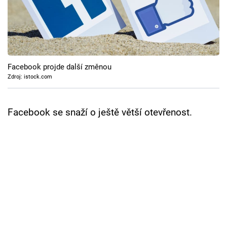
Cool Esport
Pořady
TV Program
Facebook projde další změnou
Zdroj: istock.com
Sledujte prima+
Facebook se snaží o ještě větší otevřenost.
Přihlášení
Sledujte nás